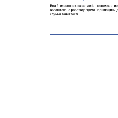
Водій, охоронник, вагар, логіст, менеджер, 
облаштовано роботодавцями Чернігівщини дл
служби зайнятості.