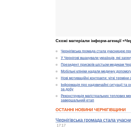
Схожі матеріали інформ-агенції «Че
Чернігівська громада стала учасницею проє
У Чернігові вшанували українців, які загин
Президент присвоїв шістьом медикам Чер
Мобільні клініки надали медичну допомог
Нові мотиваційні контракти: чіткі терміни
Інформація про надзвичайні ситуації та ос
за добу
Реконструкція магістральних теплових ме
завершальний етап
ОСТАННІ НОВИНИ ЧЕРНІГІВЩИНИ
Чернігівська громада стала учасни
17:17