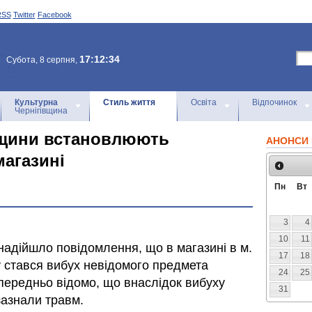
RSS
Twitter
Facebook
17:12:34
Субота, 8 серпня,
Культурна
Стиль життя
Освіта
Відпочинок
Чернігівщина
вщини встановлюють
АНОНСИ 
магазині
Пн
Вт
3
4
10
11
ї надійшло повідомлення, що в магазині в м.
17
18
у стався вибух невідомого предмета
24
25
опередньо відомо, що внаслідок вибуху
31
зазнали травм.