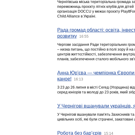
Чернігівська міська територіальна громада з
переможниць проєкту літніх клубів для дітей 
організація DOCCU у межах проєкту PlayItFo
Child Alliance в Україні.
Рада громад області: освіта, інве
розвитку
16:55
Чергове засідання Ради територіальних гром
– низка питань, що постійно в полі зору й на
центрів життєстійкості, забезпечення внутр
планів, забезпечення сталого мобільного зв’я
Анна Юр'єва — чемпіонка Європи 
каное!
16:13
З 23 до 26 липня в місті Сегед (Угорщина) в
серед юніорів та молоді до 23 років, який з
У Чернігові вшанували українців, я
У Чернігові вшанували пам’ять Захисників т
цивільних осіб, які були страчені, закатовані
Робота без бар’єрів
15:14