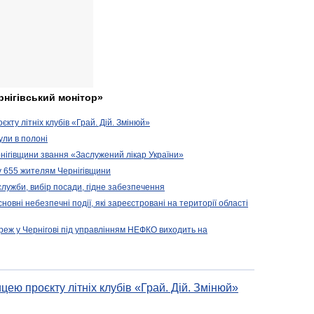
рнігівський монітор»
кту літніх клубів «Грай. Дій. Змінюй»
ули в полоні
нігівщини звання «Заслужений лікар України»
у 655 жителям Чернігівщини
 служби, вибір посади, гідне забезпечення
новні небезпечні події, які зареєстровані на території області
реж у Чернігові під управлінням НЕФКО виходить на
цею проєкту літніх клубів «Грай. Дій. Змінюй»