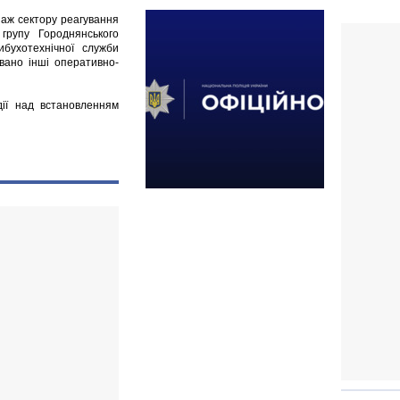
паж сектору реагування
 групу Городнянського
вибухотехнічної служби
овано інші оперативно-
дії над встановленням
і