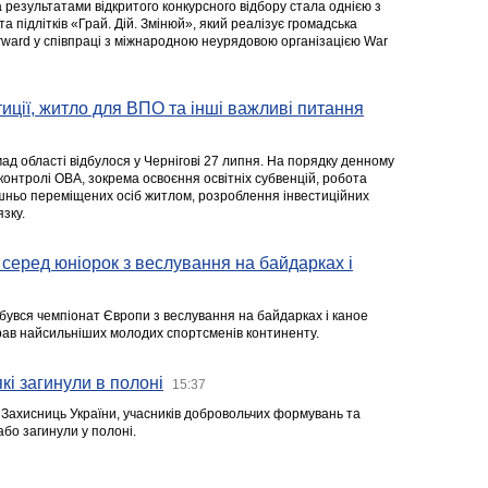
а результатами відкритого конкурсного відбору стала однією з
та підлітків «Грай. Дій. Змінюй», який реалізує громадська
rward у співпраці з міжнародною неурядовою організацією War
стиції, житло для ВПО та інші важливі питання
ад області відбулося у Чернігові 27 липня. На порядку денному
 контролі ОВА, зокрема освоєння освітніх субвенцій, робота
ішньо переміщених осіб житлом, розроблення інвестиційних
зку.
серед юніорок з веслування на байдарках і
ідбувся чемпіонат Європи з веслування на байдарках і каное
ібрав найсильніших молодих спортсменів континенту.
кі загинули в полоні
15:37
а Захисниць України, учасників добровольчих формувань та
 або загинули у полоні.