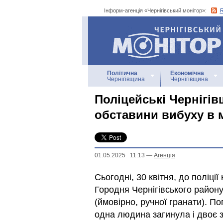
Інформ-агенція «Чернігівський монітор»:
Інформ-агенція
«Чернігівський монітор»
Політична
Економічна
Чернігівщина
Чернігівщина
Поліцейські Чернігі
обставини вибуху в 
01.05.2025 11:13
—
Агенцiя
Сьогодні, 30 квітня, до поліці
Городня Чернігівського район
(ймовірно, ручної гранати). П
одна людина загинула і двоє 