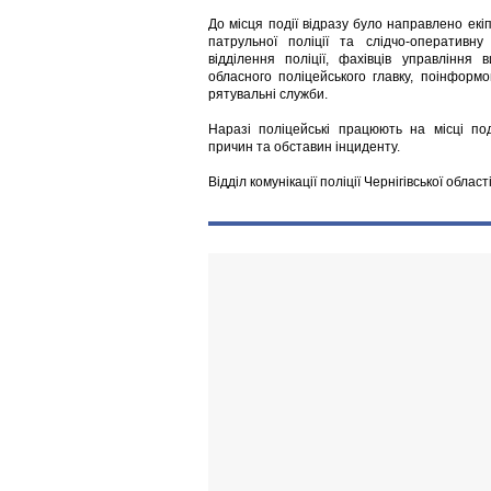
До місця події відразу було направлено екі
патрульної поліції та слідчо-оперативну
відділення поліції, фахівців управління 
обласного поліцейського главку, поінформ
рятувальні служби.
Наразі поліцейські працюють на місці по
причин та обставин інциденту.
Відділ комунікації поліції Чернігівської област