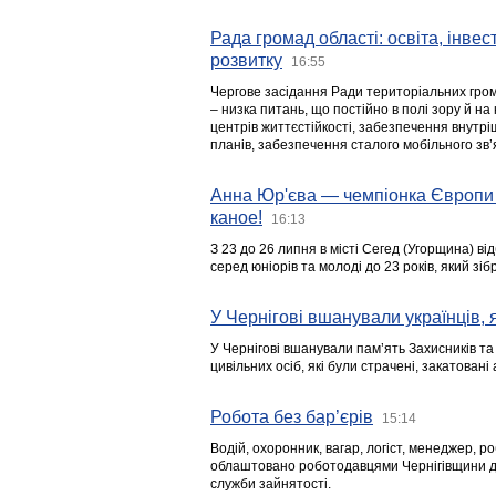
Рада громад області: освіта, інве
розвитку
16:55
Чергове засідання Ради територіальних гром
– низка питань, що постійно в полі зору й на
центрів життєстійкості, забезпечення внутр
планів, забезпечення сталого мобільного зв’я
Анна Юр'єва — чемпіонка Європи 
каное!
16:13
З 23 до 26 липня в місті Сегед (Угорщина) в
серед юніорів та молоді до 23 років, який з
У Чернігові вшанували українців, я
У Чернігові вшанували пам’ять Захисників т
цивільних осіб, які були страчені, закатовані
Робота без бар’єрів
15:14
Водій, охоронник, вагар, логіст, менеджер, 
облаштовано роботодавцями Чернігівщини дл
служби зайнятості.