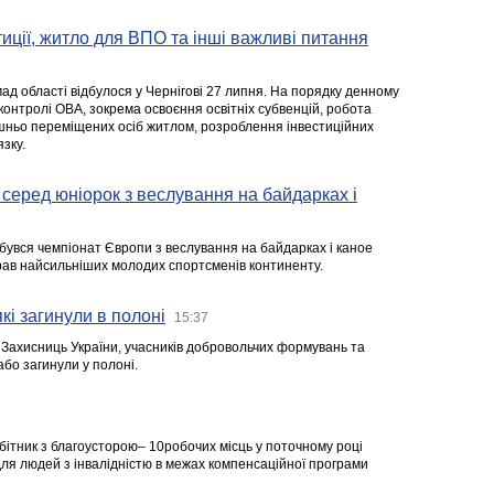
стиції, житло для ВПО та інші важливі питання
ад області відбулося у Чернігові 27 липня. На порядку денному
 контролі ОВА, зокрема освоєння освітніх субвенцій, робота
ішньо переміщених осіб житлом, розроблення інвестиційних
зку.
серед юніорок з веслування на байдарках і
ідбувся чемпіонат Європи з веслування на байдарках і каное
ібрав найсильніших молодих спортсменів континенту.
кі загинули в полоні
15:37
а Захисниць України, учасників добровольчих формувань та
 або загинули у полоні.
робітник з благоусторою– 10робочих місць у поточному році
я людей з інвалідністю в межах компенсаційної програми