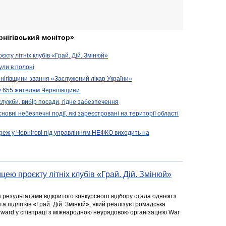
рнігівський монітор»
кту літніх клубів «Грай. Дій. Змінюй»
ули в полоні
нігівщини звання «Заслужений лікар України»
у 655 жителям Чернігівщини
 служби, вибір посади, гідне забезпечення
новні небезпечні події, які зареєстровані на території області
реж у Чернігові під управлінням НЕФКО виходить на
цею проєкту літніх клубів «Грай. Дій. Змінюй»
а результатами відкритого конкурсного відбору стала однією з
та підлітків «Грай. Дій. Змінюй», який реалізує громадська
rward у співпраці з міжнародною неурядовою організацією War