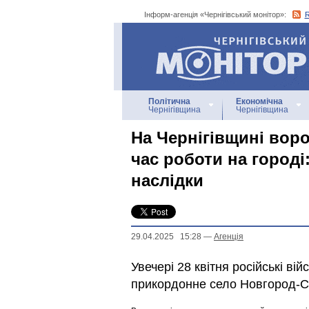
Інформ-агенція «Чернігівський монітор»:
Інформ-агенція
«Чернігівський монітор»
Політична
Економічна
Чернігівщина
Чернігівщина
На Чернігівщині воро
час роботи на городі
наслідки
29.04.2025 15:28
—
Агенцiя
Увечері 28 квітня російські ві
прикордонне село Новгород-Сі