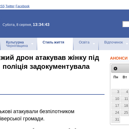
RSS
Twitter
Facebook
13:34:43
Субота, 8 серпня,
Культурна
Стиль життя
Освіта
Відпочинок
Чернігівщина
жий дрон атакував жінку під
АНОНСИ 
: поліція задокументувала
Пн
Вт
3
4
10
11
17
18
йськові атакували безпілотником
24
25
верської громади.
31