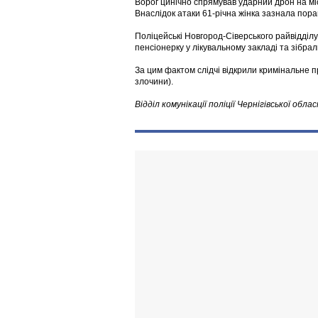
Ворог цинічно спрямував ударний дрон на мі
Внаслідок атаки 61-річна жінка зазнала поран
Поліцейські Новгород-Сіверського райвідділу
пенсіонерку у лікувальному закладі та зібрал
За цим фактом слідчі відкрили кримінальне п
злочини).
Відділ комунікації поліції Чернігівської облас