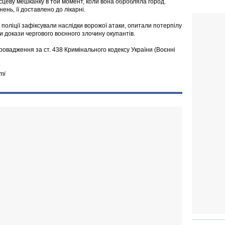
сцеву мешканку в той момент, коли вона обробляла город.
ень, її доставлено до лікарні.
 поліції зафіксували наслідки ворожої атаки, опитали потерпілу
и докази чергового воєнного злочину окупантів.
ровадження за ст. 438 Кримінального кодексу України (Воєнні
ті