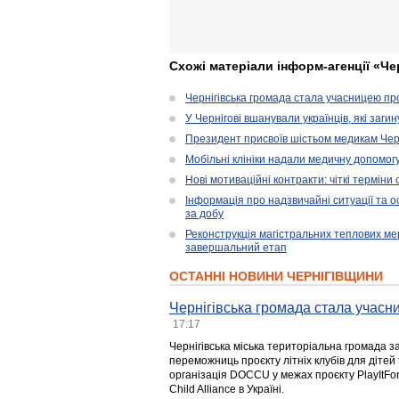
Схожі матеріали інформ-агенції «Че
Чернігівська громада стала учасницею проє
У Чернігові вшанували українців, які загин
Президент присвоїв шістьом медикам Чер
Мобільні клініки надали медичну допомог
Нові мотиваційні контракти: чіткі терміни
Інформація про надзвичайні ситуації та ос
за добу
Реконструкція магістральних теплових ме
завершальний етап
ОСТАННІ НОВИНИ ЧЕРНІГІВЩИНИ
Чернігівська громада стала учасни
17:17
Чернігівська міська територіальна громада з
переможниць проєкту літніх клубів для дітей 
організація DOCCU у межах проєкту PlayItFo
Child Alliance в Україні.