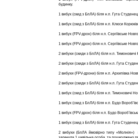
будинку.
1 вибух (скид з БпЛА) біля н.п. Гута Студене
1 вибух (скид з БпЛА) біля н.п. Клюси Корюків
1 вибух (FPV-дрон) біля н.п. Сергіївське Нов
1 вибух (FPV-дрон) біля н.п. Сергіївське Нов
2 вибухи (скиди з БпЛА) біля н.п. Тимоновичі
2 вибухи (скиди з БпЛА) біля н.п. Гута Студе
2 вибухи (FPV-дрони) біля н.п. Архипівка Нов
2 вибухи (скиди з БпЛА) біля н.п. Гута Студе
1 вибух (скид з БпЛА) біля н.п. Тимоновичі Н
1 вибух (скид з БпЛА) біля н.п. Будо Вороб’ї
1 вибух (FPV-дрон) біля н.п. Будо Вороб’ївсь
1 вибух (скид з БпЛА) біля н.п. Гута Студене
2 вибухи (БпЛА ймовірно типу «Молнія») н.
загинула 1 цивільна особа та пошкоджено п