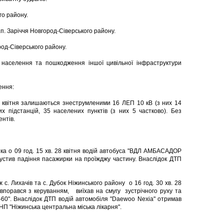
го району.
н.п. Заріччя Новгород-Сіверського району.
ород-Сіверського району.
населення та пошкодження іншої цивільної інфраструктури
ення:
9 квітня залишаються знеструмленими 16 ЛЕП 10 кВ (з них 14
 підстанцій, 35 населених пунктів (з них 5 частково). Без
нтів.
енка о 09 год. 15 хв. 28 квітня водій автобуса "ВДЛ АМБАСАДОР
пустив падіння пасажирки на проїжджу частину. Внаслідок ДТП
іж с. Лихачів та с. Дубок Ніжинського району о 16 год. 30 хв. 28
 впорався з керуванням, виїхав на смугу зустрічного руху та
C-60". Внаслідок ДТП водій автомобіля "Daewoo Nexia" отримав
о КНП "Ніжинська центральна міська лікарня".