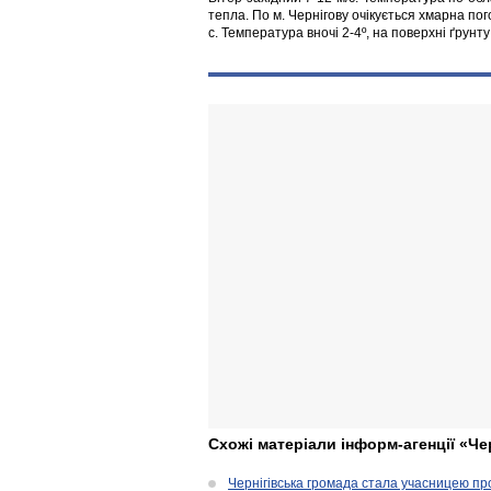
тепла. По м. Чернігову очікується хмарна пог
с. Температура вночі 2-4º, на поверхні ґрунту
Схожі матеріали інформ-агенції «Че
Чернігівська громада стала учасницею проє