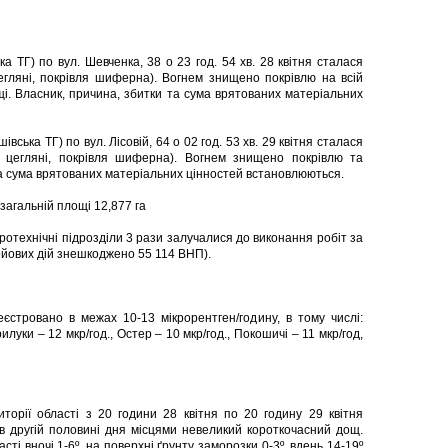
а ТГ) по вул. Шевченка, 38 о 23 год. 54 хв. 28 квітня сталася
цегляні, покрівля шиферна). Вогнем знищено покрівлю на всій
і. Власник, причина, збитки та сума врятованих матеріальних
івська ТГ) по вул. Лісовій, 64 о 02 год. 53 хв. 29 квітня сталася
 цегляні, покрівля шиферна). Вогнем знищено покрівлю та
та сума врятованих матеріальних цінностей встановлюються.
загальній площі 12,877 га
отехнічні підрозділи 3 рази залучалися до виконання робіт за
ойових дій знешкоджено 55 114 ВНП).
єстровано в межах 10-13 мікрорентген/годину, в тому числі:
рилуки – 12 мкр/год., Остер – 10 мкр/год., Покошичі – 11 мкр/год,
торії області з 20 години 28 квітня по 20 годину 29 квітня
в другій половині дня місцями невеликий короткочасний дощ.
сті вночі 1-6º, на поверхні ґрунту заморозки 0-3º, вдень 14-19º