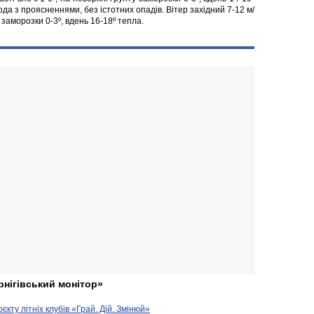
ода з проясненнями, без істотних опадів. Вітер західний 7-12 м/
 заморозки 0-3º, вдень 16-18º тепла.
рнігівський монітор»
кту літніх клубів «Грай. Дій. Змінюй»