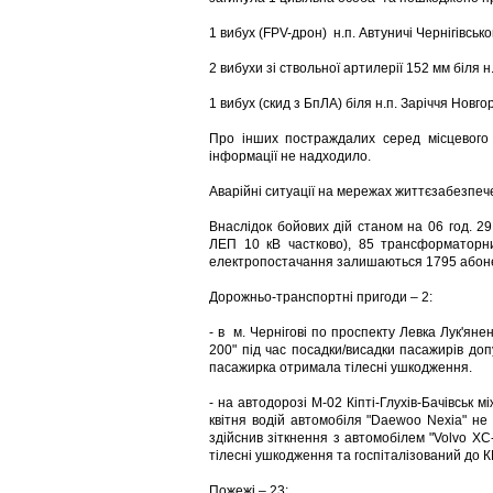
1 вибух (FPV-дрон) н.п. Автуничі Чернігівсько
2 вибухи зі ствольної артилерії 152 мм біля 
1 вибух (скид з БпЛА) біля н.п. Заріччя Новг
Про інших постраждалих серед місцевого 
інформації не надходило.
Аварійні ситуації на мережах життєзабезпеч
Внаслідок бойових дій станом на 06 год. 2
ЛЕП 10 кВ частково), 85 трансформаторних
електропостачання залишаються 1795 абоне
Дорожньо-транспортні пригоди – 2:
- в м. Чернігові по проспекту Левка Лук'ян
200" під час посадки/висадки пасажирів до
пасажирка отримала тілесні ушкодження.
- на автодорозі М-02 Кіпті-Глухів-Бачівськ м
квітня водій автомобіля "Daewoo Nexia" не
здійснив зіткнення з автомобілем "Volvo X
тілесні ушкодження та госпіталізований д
Пожежі – 23: