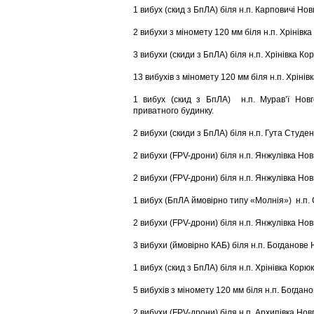
1 вибух (скид з БпЛА) біля н.п. Карповичі Но
2 вибухи з міномету 120 мм біля н.п. Хрінівка
3 вибухи (скиди з БпЛА) біля н.п. Хрінівка Ко
13 вибухів з міномету 120 мм біля н.п. Хрінів
1 вибух (скид з БпЛА) н.п. Мурав’ї Новг
приватного будинку.
2 вибухи (скиди з БпЛА) біля н.п. Гута Студе
2 вибухи (FPV-дрони) біля н.п. Янжулівка Но
2 вибухи (FPV-дрони) біля н.п. Янжулівка Но
1 вибух (БпЛА ймовірно типу «Молнія») н.п.
2 вибухи (FPV-дрони) біля н.п. Янжулівка Но
3 вибухи (ймовірно КАБ) біля н.п. Богданове
1 вибух (скид з БпЛА) біля н.п. Хрінівка Корю
5 вибухів з міномету 120 мм біля н.п. Богдан
2 вибухи (FPV-дрони) біля н.п. Архипівка Нов