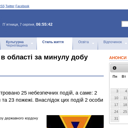
RSS
Twitter
Facebook
06:55:42
П`ятниця, 7 серпня,
Культурна
Стиль життя
Освіта
Відпочинок
Чернігівщина
 в області за минулу добу
АНОНСИ 
Пн
Вт
3
4
тровано 25 небезпечних подій, а саме: 2
10
11
та 23 пожежі. Внаслідок цих подій 2 особи
17
18
24
25
зу державного кордону
31