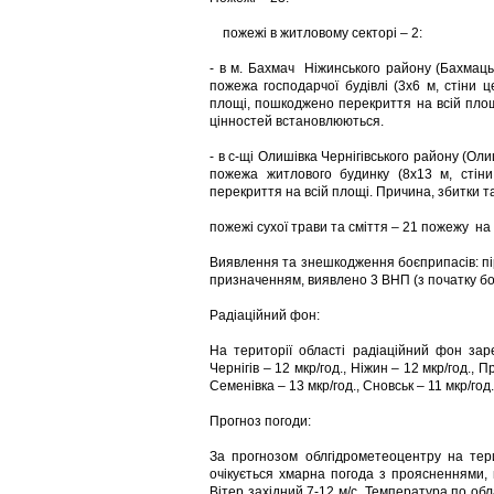
пожежі в житловому секторі – 2:
- в м. Бахмач Ніжинського району (Бахмацьк
пожежа господарчої будівлі (3х6 м, стіни 
площі, пошкоджено перекриття на всій площ
цінностей встановлюються.
- в с-щі Олишівка Чернігівського району (Олиш
пожежа житлового будинку (8х13 м, стіни
перекриття на всій площі. Причина, збитки 
пожежі сухої трави та сміття – 21 пожежу на 
Виявлення та знешкодження боєприпасів: пір
призначенням, виявлено 3 ВНП (з початку б
Радіаційний фон:
На території області радіаційний фон заре
Чернігів – 12 мкр/год., Ніжин – 12 мкр/год., П
Семенівка – 13 мкр/год., Сновськ – 11 мкр/год.
Прогноз погоди:
За прогнозом облгідрометеоцентру на тери
очікується хмарна погода з проясненнями, 
Вітер західний 7-12 м/с. Температура по обла