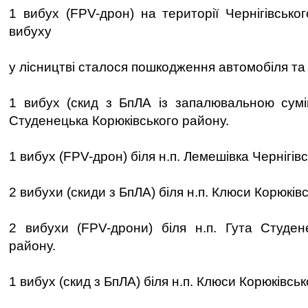
1 вибух (FPV-дрон) на території Чернігівсько
вибуху
у лісництві сталося пошкодження автомобіля та 
1 вибух (скид з БпЛА із запалювальною сумі
Студенецька Корюківського району.
1 вибух (FPV-дрон) біля н.п. Лемешівка Чернігів
2 вибухи (скиди з БпЛА) біля н.п. Клюси Корюків
2 вибухи (FPV-дрони) біля н.п. Гута Студен
району.
1 вибух (скид з БпЛА) біля н.п. Клюси Корюківськ