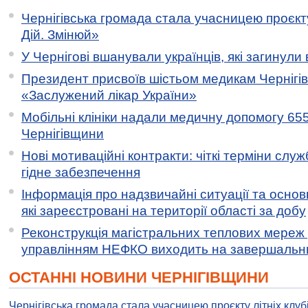
Чернігівська громада стала учасницею проєкту 
Дій. Змінюй»
У Чернігові вшанували українців, які загинули 
Президент присвоїв шістьом медикам Чернігі
«Заслужений лікар України»
Мобільні клініки надали медичну допомогу 65
Чернігівщини
Нові мотиваційні контракти: чіткі терміни служ
гідне забезпечення
Інформація про надзвичайні ситуації та основн
які зареєстровані на території області за добу
Реконструкція магістральних теплових мереж у
управлінням НЕФКО виходить на завершальн
ОСТАННІ НОВИНИ ЧЕРНІГІВЩИНИ
Чернігівська громада стала учасницею проєкту літніх клуб