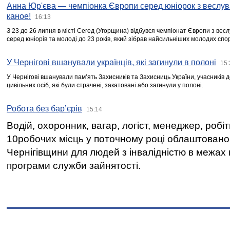
Анна Юр'єва — чемпіонка Європи серед юніорок з веслув
каное!
16:13
З 23 до 26 липня в місті Сегед (Угорщина) відбувся чемпіонат Європи з вес
серед юніорів та молоді до 23 років, який зібрав найсильніших молодих спо
У Чернігові вшанували українців, які загинули в полоні
15:
У Чернігові вшанували пам’ять Захисників та Захисниць України, учасників
цивільних осіб, які були страчені, закатовані або загинули у полоні.
Робота без бар’єрів
15:14
Водій, охоронник, вагар, логіст, менеджер, робі
10робочих місць у поточному році облаштован
Чернігівщини для людей з інвалідністю в межах
програми служби зайнятості.