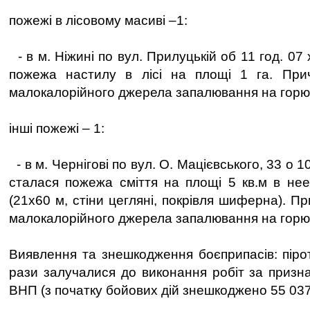
пожежі в лісовому масиві –1:
- в м. Ніжині по вул. Прилуцькій об 11 год. 07 
пожежа настилу в лісі на площі 1 га. При
малокалорійного джерела запалювання на горю
інші пожежі – 1:
- в м. Чернігові по вул. О. Мацієвського, 33 о 10
сталася пожежа сміття на площі 5 кв.м в неек
(21х60 м, стіни цегляні, покрівля шиферна). П
малокалорійного джерела запалювання на горю
Виявлення та знешкодження боєприпасів: пірот
рази залучалися до виконання робіт за призн
ВНП (з початку бойових дій знешкоджено 55 03