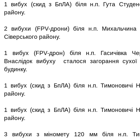
1 вибух (скид з БпЛА) біля н.п. Гута Студен
району.
2 вибухи (FPV-дрони) біля н.п. Михальчина
Сіверського району.
1 вибух (FPV-дрон) біля н.п. Гасичівка Чер
Внаслідок вибуху сталося загорання сухої
будинку.
1 вибух (скид з БпЛА) біля н.п. Тимоновичі Н
району.
1 вибух (скид з БпЛА) біля н.п. Тимоновичі Н
району.
3 вибухи з міномету 120 мм біля н.п. Ти