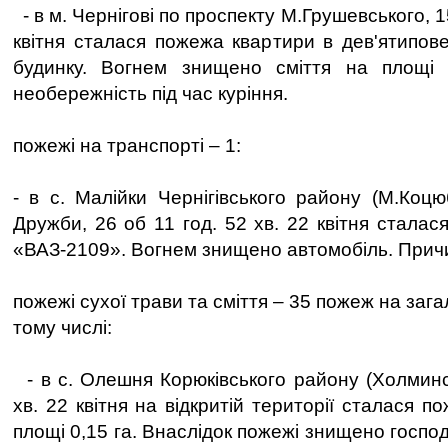
- в м. Чернігові по проспекту М.Грушевського, 15
квітня сталася пожежа квартири в дев'ятипо
будинку. Вогнем знищено сміття на площі
необережність під час куріння.
пожежі на транспорті – 1:
- в с. Малійки Чернігівського району (М.Коцю
Дружби, 26 об 11 год. 52 хв. 22 квітня стала
«ВАЗ-2109». Вогнем знищено автомобіль. Прич
пожежі сухої трави та сміття – 35 пожеж на загал
тому числі:
- в с. Олешня Корюківського району (Холминсь
хв. 22 квітня на відкритій території сталася п
площі 0,15 га. Внаслідок пожежі знищено господ