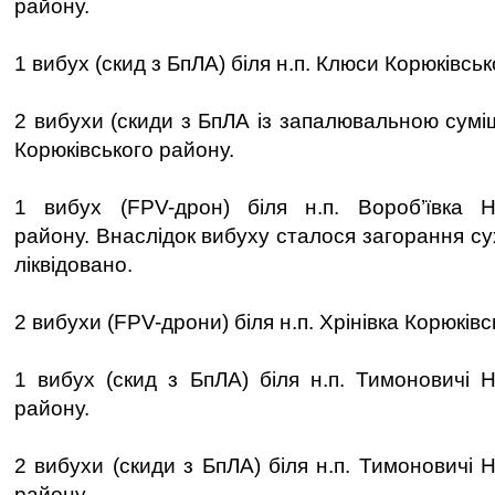
району.
1 вибух (скид з БпЛА) біля н.п. Клюси Корюківськ
2 вибухи (скиди з БпЛА із запалювальною сумі
Корюківського району.
1 вибух (FPV-дрон) біля н.п. Вороб’ївка Но
району. Внаслідок вибуху сталося загорання су
ліквідовано.
2 вибухи (FPV-дрони) біля н.п. Хрінівка Корюківс
1 вибух (скид з БпЛА) біля н.п. Тимоновичі Н
району.
2 вибухи (скиди з БпЛА) біля н.п. Тимоновичі 
району.