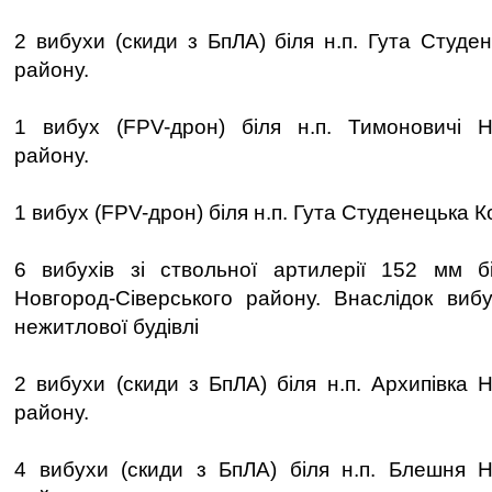
2 вибухи (скиди з БпЛА) біля н.п. Гута Студе
району.
1 вибух (FPV-дрон) біля н.п. Тимоновичі Но
району.
1 вибух (FPV-дрон) біля н.п. Гута Студенецька К
6 вибухів зі ствольної артилерії 152 мм бі
Новгород-Сіверського району. Внаслідок виб
нежитлової будівлі
2 вибухи (скиди з БпЛА) біля н.п. Архипівка 
району.
4 вибухи (скиди з БпЛА) біля н.п. Блешня Н