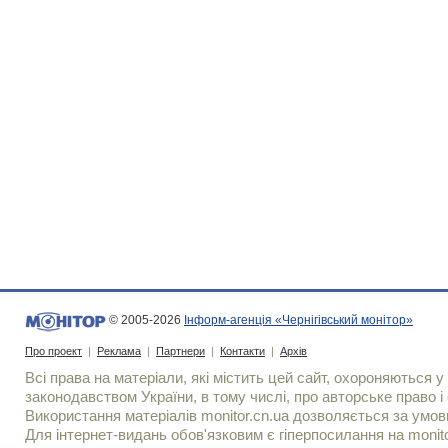
© 2005-2026
Інформ-агенція «Чернігівський монітор»
Про проект
|
Реклама
|
Партнери
|
Контакти
|
Архів
Всі права на матеріали, які містить цей сайт, охороняються у 
законодавством України, в тому числі, про авторське право і 
Використання матерiалiв monitor.cn.ua дозволяється за умов
Для iнтернет-видань обов'язковим є гiперпосилання на monito