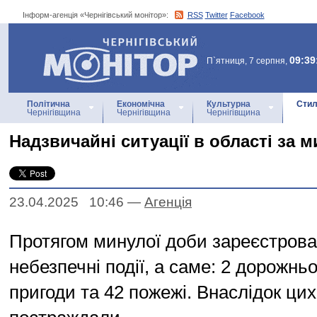
Інформ-агенція «Чернігівський монітор»:
RSS
Twitter
Facebook
Інформ-агенція
«Чернігівський монітор»
09:39
П`ятниця, 7 серпня,
Політична
Економічна
Культурна
Стил
Чернігівщина
Чернігівщина
Чернігівщина
Надзвичайні ситуації в області за 
23.04.2025 10:46
—
Агенцiя
Протягом минулої доби зареєстрова
небезпечні події, а саме: 2 дорожнь
пригоди та 42 пожежі. Внаслідок цих