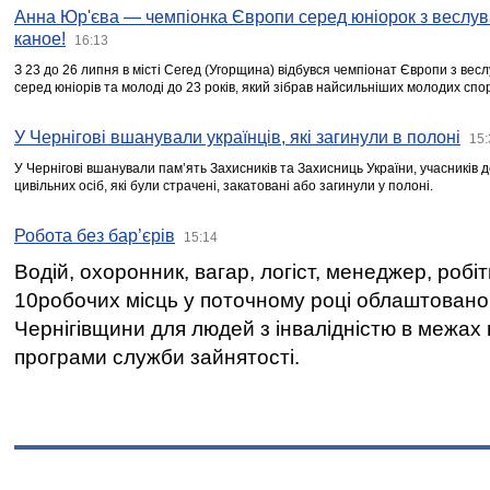
Анна Юр'єва — чемпіонка Європи серед юніорок з веслув
каное!
16:13
З 23 до 26 липня в місті Сегед (Угорщина) відбувся чемпіонат Європи з вес
серед юніорів та молоді до 23 років, який зібрав найсильніших молодих спо
У Чернігові вшанували українців, які загинули в полоні
15:
У Чернігові вшанували пам’ять Захисників та Захисниць України, учасників
цивільних осіб, які були страчені, закатовані або загинули у полоні.
Робота без бар’єрів
15:14
Водій, охоронник, вагар, логіст, менеджер, робі
10робочих місць у поточному році облаштован
Чернігівщини для людей з інвалідністю в межах
програми служби зайнятості.