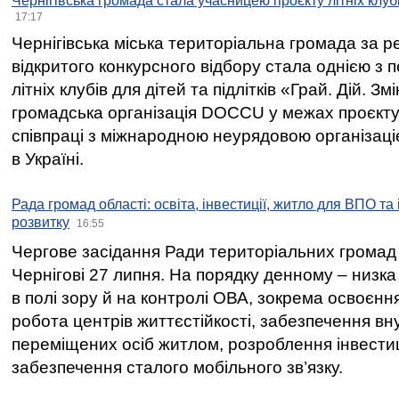
Чернігівська громада стала учасницею проєкту літніх клуб
17:17
Чернігівська міська територіальна громада за 
відкритого конкурсного відбору стала однією з
літніх клубів для дітей та підлітків «Грай. Дій. З
громадська організація DOCCU у межах проєкту 
співпраці з міжнародною неурядовою організаціє
в Україні.
Рада громад області: освіта, інвестиції, житло для ВПО та
розвитку
16:55
Чергове засідання Ради територіальних громад 
Чернігові 27 липня. На порядку денному – низка
в полі зору й на контролі ОВА, зокрема освоєння
робота центрів життєстійкості, забезпечення вн
переміщених осіб житлом, розроблення інвестиц
забезпечення сталого мобільного зв’язку.