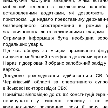
Виконуючи наступне завдання, жінка встанов
мобільний телефон з підключеним паверба
встановленими додатками, які дозволяють 
пристроєм. Це надало представнику держави-
безперервного спостереження в режимі 
залізничною колією та залізничними складами.
Отримана інформація була необхідна воро
подальших ударів.
Під час обшуку за місцем проживання фігу
вилучено мобільний телефон з доказами протипр
Наразі підозрюваній обрано запобіжний захід у 
вартою.
Досудове розслідування здійснюється СВ 
Чернігівській області за оперативного супр
військової контррозвідки СБУ.
Примітка: відповідно до ст. 62 Конституції Укр
невинуватою у вчиненні злочину і не м
кримінальному покаранню, доки її вину н