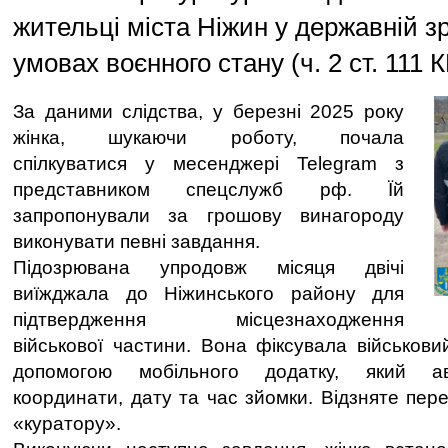
жительці міста Ніжин у державній зр
умовах воєнного стану (ч. 2 ст. 111 К
За даними слідства, у березні 2025 року
жінка, шукаючи роботу, почала
спілкуватися у месенджері Telegram з
представником спецслужб рф. Їй
запропонували за грошову винагороду
виконувати певні завдання.
Підозрювана упродовж місяця двічі
виїжджала до Ніжинського району для
підтвердження місцезнаходження
військової частини. Вона фіксувала військови
допомогою мобільного додатку, який ав
координати, дату та час зйомки. Відзняте пер
«куратору».