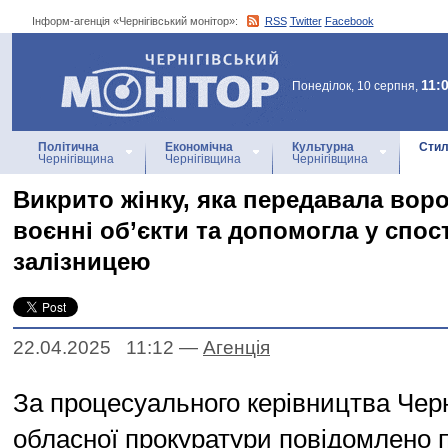
Інформ-агенція «Чернігівський монітор»:
RSS
Twitter
Facebook
Інформ-агенція
«Чернігівський монітор»
11:
Понеділок, 10 серпня,
Політична
Економічна
Культурна
Стил
Чернігівщина
Чернігівщина
Чернігівщина
Викрито жінку, яка передавала воро
воєнні об’єкти та допомогла у спос
залізницею
22.04.2025 11:12
—
Агенцiя
За процесуального керівництва Черн
обласної прокуратури повідомлено п