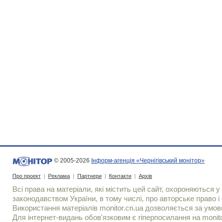
© 2005-2026
Інформ-агенція «Чернігівський монітор»
Про проект
|
Реклама
|
Партнери
|
Контакти
|
Архів
Всі права на матеріали, які містить цей сайт, охороняються у 
законодавством України, в тому числі, про авторське право і 
Використання матерiалiв monitor.cn.ua дозволяється за умов
Для iнтернет-видань обов'язковим є гiперпосилання на monito