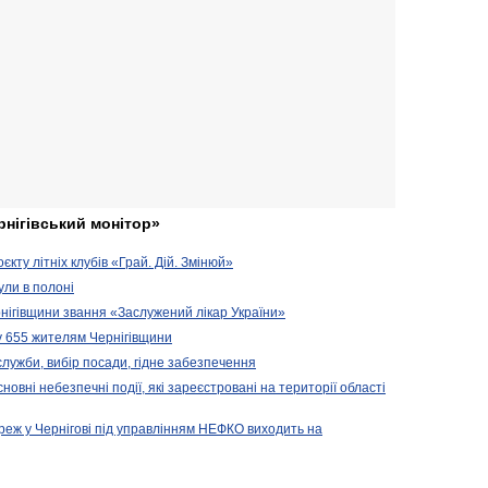
рнігівський монітор»
кту літніх клубів «Грай. Дій. Змінюй»
ули в полоні
нігівщини звання «Заслужений лікар України»
у 655 жителям Чернігівщини
 служби, вибір посади, гідне забезпечення
новні небезпечні події, які зареєстровані на території області
реж у Чернігові під управлінням НЕФКО виходить на