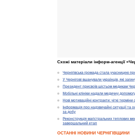
Схожі матеріали інформ-агенції «Че
Чернігівська громада стала учасницею проє
У Чернігові вшанували українців, які загин
Президент присвоїв шістьом медикам Чер
Мобільні клініки надали медичну допомог
Нові мотиваційні контракти: чіткі терміни
Інформація про надзвичайні ситуації та ос
за добу
Реконструкція магістральних теплових ме
завершальний етап
ОСТАННІ НОВИНИ ЧЕРНІГІВЩИНИ