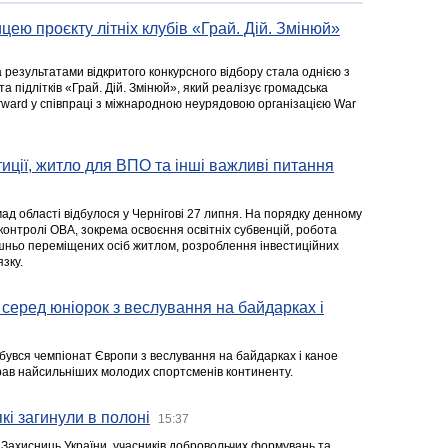
цею проєкту літніх клубів «Грай. Дій. Змінюй»
а результатами відкритого конкурсного відбору стала однією з
та підлітків «Грай. Дій. Змінюй», який реалізує громадська
rward у співпраці з міжнародною неурядовою організацією War
стиції, житло для ВПО та інші важливі питання
ад області відбулося у Чернігові 27 липня. На порядку денному
 контролі ОВА, зокрема освоєння освітніх субвенцій, робота
ішньо переміщених осіб житлом, розроблення інвестиційних
зку.
серед юніорок з веслування на байдарках і
ідбувся чемпіонат Європи з веслування на байдарках і каное
ібрав найсильніших молодих спортсменів континенту.
кі загинули в полоні
15:37
а Захисниць України, учасників добровольчих формувань та