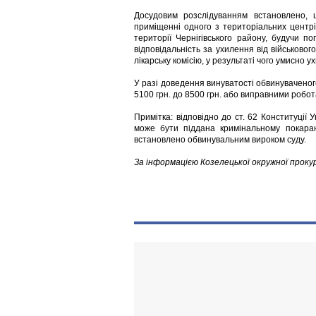
Досудовим розслідуванням встановлено, 
приміщенні одного з територіальних центрі
території Чернігівського району, будучи
відповідальність за ухилення від військовог
лікарську комісію, у результаті чого умисно ух
У разі доведення винуватості обвинуваченог
5100 грн. до 8500 грн. або виправними робот
Примітка: відповідно до ст. 62 Конституції
може бути піддана кримінальному покаран
встановлено обвинувальним вироком суду.
За інформацією Козелецької окружної прок