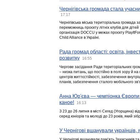
Чернігівська громада стала учасни
17:17
Чернігівська міська територіальна громада з
переможниць проєкту літніх клубів для дітей 
організація DOCCU у межах проєкту PlayItFo
Child Alliance в Україні.
Рада громад області: освіта, інве
розвитку
16:55
Чергове засідання Ради територіальних гром
– низка питань, що постійно в полі зору й на
центрів життєстійкості, забезпечення внутр
планів, забезпечення сталого мобільного зв’я
Анна Юр'єва — чемпіонка Європи 
каное!
16:13
З 23 до 26 липня в місті Сегед (Угорщина) в
серед юніорів та молоді до 23 років, який з
У Чернігові вшанували українців, я
У Чернігові вшанували пам’ять Захисників т