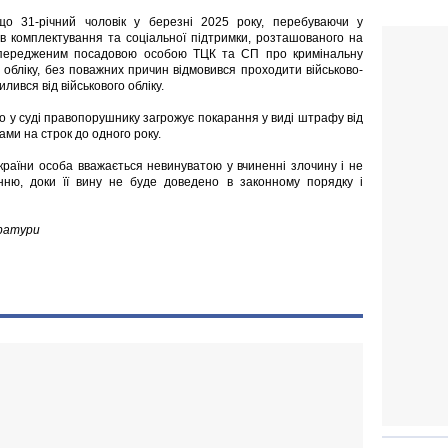
що 31-річний чоловік у березні 2025 року, перебуваючи у
в комплектування та соціальної підтримки, розташованого на
 попередженим посадовою особою ТЦК та СП про кримінальну
о обліку, без поважних причин відмовився проходити військово-
илився від військового обліку.
о у суді правопорушнику загрожує покарання у виді штрафу від
ами на строк до одного року.
 України особа вважається невинуватою у вчиненні злочину і не
ню, доки її вину не буде доведено в законному порядку і
уратури