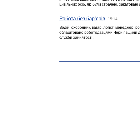
цивільних осіб, які були страчені, закатовані
Робота без бар’єрів
15:14
Водій, охоронник, вагар, логіст, менеджер, 
облаштовано роботодавцями Чернігівщини дл
служби зайнятості.