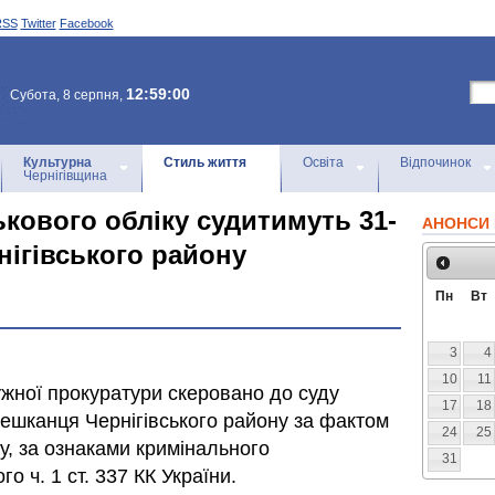
RSS
Twitter
Facebook
12:59:00
Субота, 8 серпня,
Культурна
Стиль життя
Освіта
Відпочинок
Чернігівщина
ькового обліку судитимуть 31-
АНОНСИ 
нігівського району
Пн
Вт
3
4
10
11
жної прокуратури скеровано до суду
17
18
ешканця Чернігівського району за фактом
24
25
ку, за ознаками кримінального
31
 ч. 1 ст. 337 КК України.