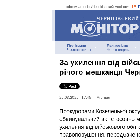
Інформ-агенція «Чернігівський монітор»:
Інформ-агенція
«Чернігівський монітор»
Політична
Економічна
Чернігівщина
Чернігівщина
За ухилення від війс
річого мешканця Чер
26.03.2025 17:45
—
Агенцiя
Прокурорами Козелецької окру
обвинувальний акт стосовно м
ухилення від військового облі
правопорушення, передбаченого