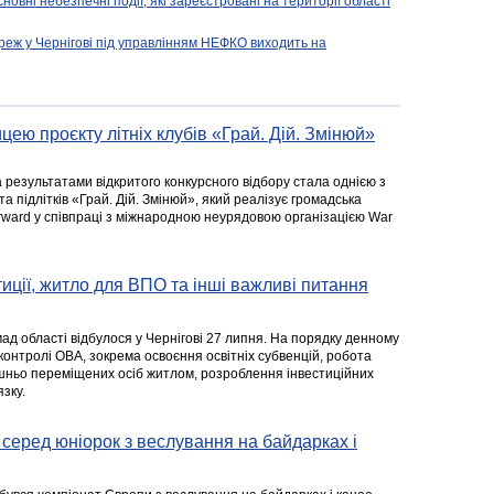
новні небезпечні події, які зареєстровані на території області
реж у Чернігові під управлінням НЕФКО виходить на
цею проєкту літніх клубів «Грай. Дій. Змінюй»
а результатами відкритого конкурсного відбору стала однією з
та підлітків «Грай. Дій. Змінюй», який реалізує громадська
rward у співпраці з міжнародною неурядовою організацією War
стиції, житло для ВПО та інші важливі питання
ад області відбулося у Чернігові 27 липня. На порядку денному
 контролі ОВА, зокрема освоєння освітніх субвенцій, робота
ішньо переміщених осіб житлом, розроблення інвестиційних
зку.
серед юніорок з веслування на байдарках і