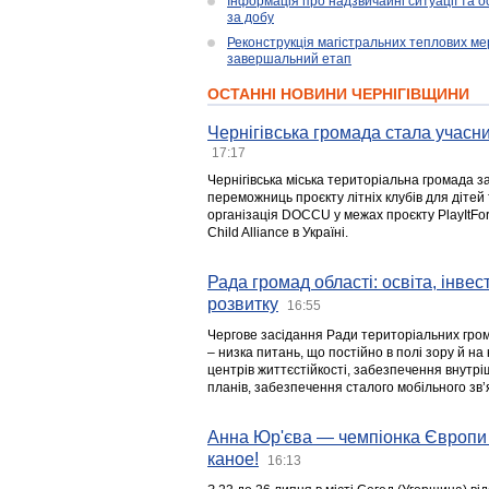
Інформація про надзвичайні ситуації та ос
за добу
Реконструкція магістральних теплових ме
завершальний етап
ОСТАННІ НОВИНИ ЧЕРНІГІВЩИНИ
Чернігівська громада стала учасни
17:17
Чернігівська міська територіальна громада з
переможниць проєкту літніх клубів для дітей 
організація DOCCU у межах проєкту PlayItFo
Child Alliance в Україні.
Рада громад області: освіта, інве
розвитку
16:55
Чергове засідання Ради територіальних гром
– низка питань, що постійно в полі зору й на
центрів життєстійкості, забезпечення внутр
планів, забезпечення сталого мобільного зв’я
Анна Юр'єва — чемпіонка Європи 
каное!
16:13