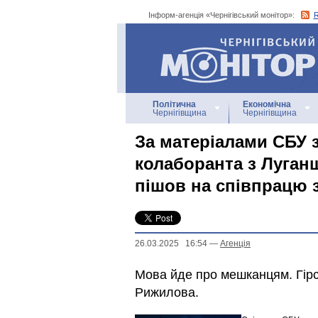
Інформ-агенція «Чернігівський монітор»:
Інформ-агенція
«Чернігівський монітор»
Політична
Економічна
Чернігівщина
Чернігівщина
За матеріалами СБУ 
колаборанта з Луган
пішов на співпрацю 
26.03.2025 16:54
—
Агенцiя
Мова йде про мешканцям. Гірсь
Рижилова.