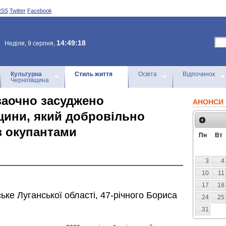
RSS
Twitter
Facebook
14:49:18
Неділя, 9 серпня,
Культурна
Стиль життя
Освіта
Відпочинок
Чернігівщина
заочно засуджено
АНОНСИ 
щини, який добровільно
з окупантами
Пн
Вт
3
4
10
11
17
18
ке Луганської області, 47-річного Бориса
24
25
31