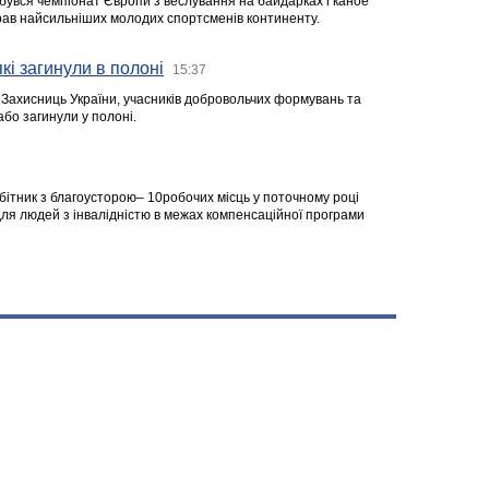
ідбувся чемпіонат Європи з веслування на байдарках і каное
ібрав найсильніших молодих спортсменів континенту.
кі загинули в полоні
15:37
а Захисниць України, учасників добровольчих формувань та
 або загинули у полоні.
робітник з благоусторою– 10робочих місць у поточному році
я людей з інвалідністю в межах компенсаційної програми