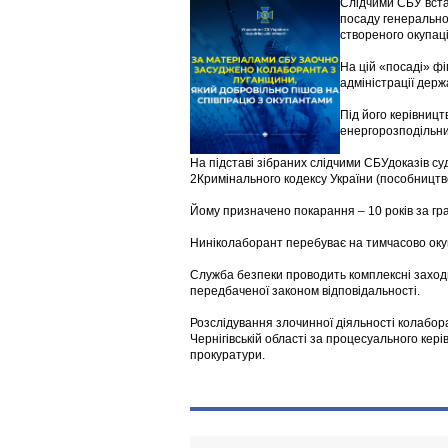
Слідчими СБУ вста
посаду генеральног
створеного окупац
На цій «посаді» фі
адміністрації держ
Під його керівниц
енергорозподільних
На підставі зібраних слідчими СБУдоказів суд
2Кримінального кодексу України (пособництв
Йому призначено покарання – 10 років за гр
Ниніколаборант перебуває на тимчасово окуп
Служба безпеки проводить комплексні заход
передбаченої законом відповідальності.
Розслідування злочинної діяльності колабор
Чернігівській області за процесуального кері
прокуратури.