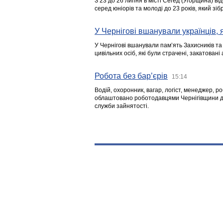
З 23 до 26 липня в місті Сегед (Угорщина) в
серед юніорів та молоді до 23 років, який з
У Чернігові вшанували українців, я
У Чернігові вшанували пам’ять Захисників т
цивільних осіб, які були страчені, закатовані
Робота без бар’єрів
15:14
Водій, охоронник, вагар, логіст, менеджер, 
облаштовано роботодавцями Чернігівщини дл
служби зайнятості.