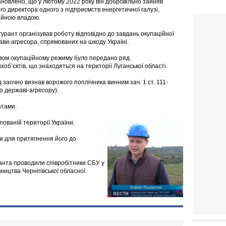
новлено, що у лютому 2022 року він добровільно зайняв
о директора одного з підприємств енергетичної галузі,
ійною владою.
гурант організував роботу відповідно до завдань окупаційної
ави-агресора, спрямованих на шкоду Україні.
твом окупаційному режиму було передано ряд
об’єктів, що знаходяться на території Луганської області.
 заочно визнав ворожого поплічника винним зач. 1 ст. 111-
о державі-агресору).
атами.
ованій території України.
и для притягнення його до
анта проводили співробітники СБУ у
вництва Чернігівської обласної