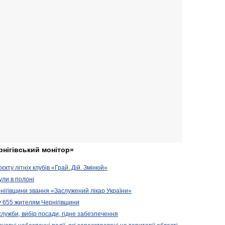
рнігівський монітор»
кту літніх клубів «Грай. Дій. Змінюй»
ули в полоні
нігівщини звання «Заслужений лікар України»
у 655 жителям Чернігівщини
 служби, вибір посади, гідне забезпечення