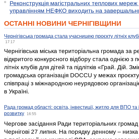
Реконструкція магістральних теплових мереж у
управлінням НЕФКО виходить на завершальн
ОСТАННІ НОВИНИ ЧЕРНІГІВЩИНИ
Чернігівська громада стала учасницею проєкту літніх клуб
17:17
Чернігівська міська територіальна громада за 
відкритого конкурсного відбору стала однією з
літніх клубів для дітей та підлітків «Грай. Дій. З
громадська організація DOCCU у межах проєкту 
співпраці з міжнародною неурядовою організаціє
в Україні.
Рада громад області: освіта, інвестиції, житло для ВПО та
розвитку
16:55
Чергове засідання Ради територіальних громад 
Чернігові 27 липня. На порядку денному – низка