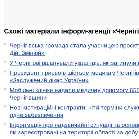
Схожі матеріали інформ-агенції «Черніг
Чернігівська громада стала учасницею проєкту 
Дій. Змінюй»
У Чернігові вшанували українців, які загинули 
Президент присвоїв шістьом медикам Чернігі
«Заслужений лікар України»
Мобільні клініки надали медичну допомогу 65
Чернігівщини
Нові мотиваційні контракти: чіткі терміни служ
гідне забезпечення
Інформація про надзвичайні ситуації та основн
які зареєстровані на території області за добу