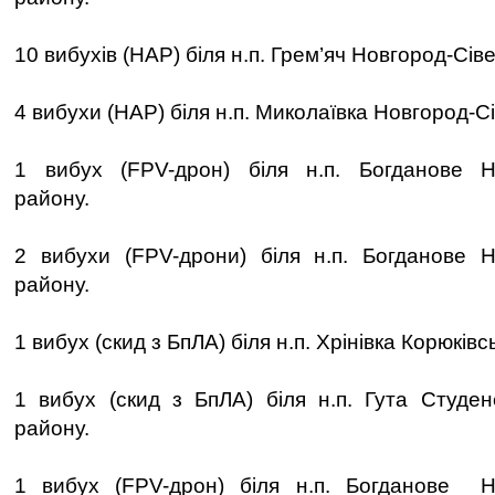
10 вибухів (НАР) біля н.п. Грем’яч Новгород-Сів
4 вибухи (НАР) біля н.п. Миколаївка Новгород-С
1 вибух (FPV-дрон) біля н.п. Богданове Но
району.
2 вибухи (FPV-дрони) біля н.п. Богданове Н
району.
1 вибух (скид з БпЛА) біля н.п. Хрінівка Корюківс
1 вибух (скид з БпЛА) біля н.п. Гута Студен
району.
1 вибух (FPV-дрон) біля н.п. Богданове Но