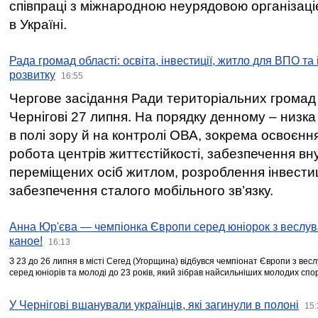
співпраці з міжнародною неурядовою організаціє
в Україні.
Рада громад області: освіта, інвестиції, житло для ВПО та
розвитку
16:55
Чергове засідання Ради територіальних громад 
Чернігові 27 липня. На порядку денному – низка
в полі зору й на контролі ОВА, зокрема освоєння
робота центрів життєстійкості, забезпечення вн
переміщених осіб житлом, розроблення інвестиц
забезпечення сталого мобільного зв’язку.
Анна Юр'єва — чемпіонка Європи серед юніорок з веслув
каное!
16:13
З 23 до 26 липня в місті Сегед (Угорщина) відбувся чемпіонат Європи з вес
серед юніорів та молоді до 23 років, який зібрав найсильніших молодих спо
У Чернігові вшанували українців, які загинули в полоні
15: