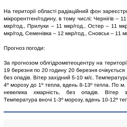
На території області радіаційний фон зареєст
мікрорентген/годину, в тому числі: Чернігів – 11
мкр/год., Прилуки – 11 мкр/год., Остер – 11 мк
мкр/год, Семенівка – 12 мкр/год., Сновськ – 11 м
Прогноз погоди:
За прогнозом облгідрометеоцентру на території
19 березня по 20 годину 20 березня очікується
без опадів. Вітер західний 5-10 м/с. Температура
4º морозу до 1º тепла, вдень 8-13º тепла. По м.
невелика хмарність, без опадів. Вітер з
Температура вночі 1-3º морозу, вдень 10-12º те