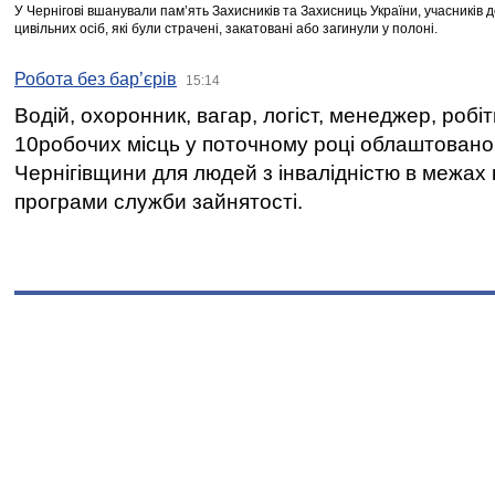
У Чернігові вшанували пам’ять Захисників та Захисниць України, учасників
цивільних осіб, які були страчені, закатовані або загинули у полоні.
Робота без бар’єрів
15:14
Водій, охоронник, вагар, логіст, менеджер, робі
10робочих місць у поточному році облаштован
Чернігівщини для людей з інвалідністю в межах
програми служби зайнятості.