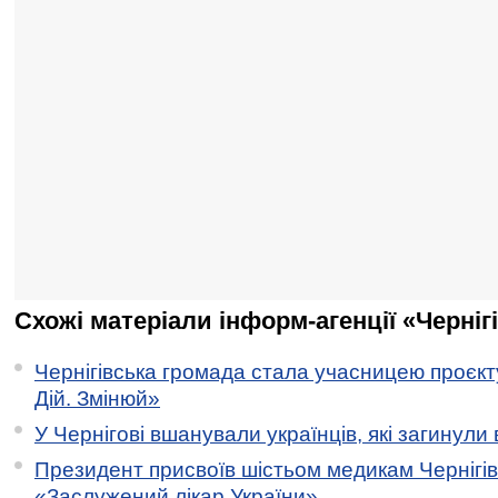
Схожі матеріали інформ-агенції «Черніг
Чернігівська громада стала учасницею проєкту 
Дій. Змінюй»
У Чернігові вшанували українців, які загинули 
Президент присвоїв шістьом медикам Чернігі
«Заслужений лікар України»