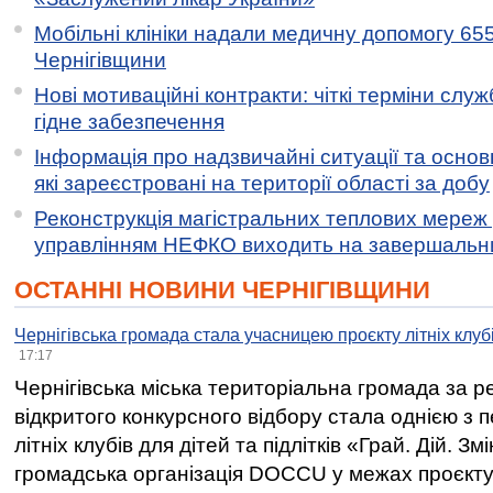
Мобільні клініки надали медичну допомогу 65
Чернігівщини
Нові мотиваційні контракти: чіткі терміни служ
гідне забезпечення
Інформація про надзвичайні ситуації та основн
які зареєстровані на території області за добу
Реконструкція магістральних теплових мереж у
управлінням НЕФКО виходить на завершальн
ОСТАННІ НОВИНИ ЧЕРНІГІВЩИНИ
Чернігівська громада стала учасницею проєкту літніх клуб
17:17
Чернігівська міська територіальна громада за 
відкритого конкурсного відбору стала однією з
літніх клубів для дітей та підлітків «Грай. Дій. З
громадська організація DOCCU у межах проєкту 