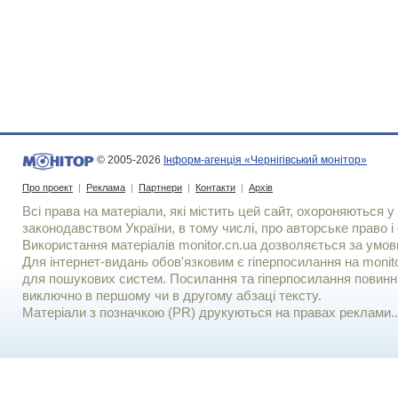
© 2005-2026
Інформ-агенція «Чернігівський монітор»
Про проект
|
Реклама
|
Партнери
|
Контакти
|
Архів
Всі права на матеріали, які містить цей сайт, охороняються у 
законодавством України, в тому числі, про авторське право і 
Використання матерiалiв monitor.cn.ua дозволяється за умов
Для iнтернет-видань обов'язковим є гiперпосилання на monito
для пошукових систем. Посилання та гіперпосилання повинні
виключно в першому чи в другому абзаці тексту.
Матеріали з позначкою (PR) друкуються на правах реклами..