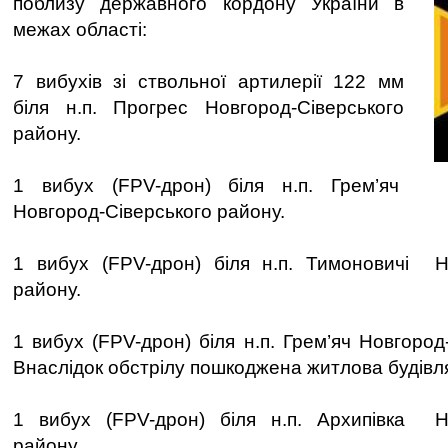
поблизу державного кордону України в
межах області:
7 вибухів зі ствольної артилерії 122 мм
біля н.п. Прогрес Новгород-Сіверського
району.
1 вибух (FPV-дрон) біля н.п. Грем’яч
Новгород-Сіверського району.
1 вибух (FPV-дрон) біля н.п. Тимоновичі Но
району.
1 вибух (FPV-дрон) біля н.п. Грем’яч Новгород
Внаслідок обстрілу пошкоджена житлова будівл
1 вибух (FPV-дрон) біля н.п. Архипівка Но
району.