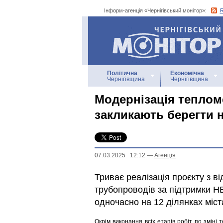
Інформ-агенція «Чернігівський монітор»:
Інформ-агенція
«Чернігівський монітор»
Політична
Економічна
Чернігівщина
Чернігівщина
Модернізація теплом
закликають берегти 
07.03.2025 12:12
—
Агенцiя
Триває реалізація проєкту з в
трубопроводів за підтримки 
одночасно на 12 ділянках міст
Окрім виконання всіх етапів робіт по зміні т