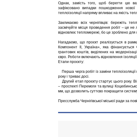
Однак, замість того, щоб берегти цю ва
зафіксовано випадки пошкодження нової т
теплоізоляції напряму впливає на якість теп
Закликаємо всіх чернігівців: бережіть т
засмічуйте місця проведення робіт – це не
відновлює тепломережі, бо це зроблено для 
Нагадаємо, що проєкт реалізується в рамка
Компонент II, Україна», яка фінансуєтьс
грантових коштів, виділених на модерніза
євро. Роботи включають відновлення ізоляці
Етапи проєкту:
Перша черга робіт із заміни теплоізоляції
року і триває досі.
Другий етап проєкту стартує цього року. В
– проспекті Перемоги та вулиці Коцюбинськ
мм, що дозволить суттєво покращити систему 
Пресслужба Чернігівської міської ради за п