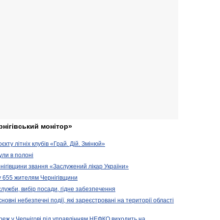
рнігівський монітор»
кту літніх клубів «Грай. Дій. Змінюй»
ули в полоні
нігівщини звання «Заслужений лікар України»
у 655 жителям Чернігівщини
 служби, вибір посади, гідне забезпечення
новні небезпечні події, які зареєстровані на території області
реж у Чернігові під управлінням НЕФКО виходить на