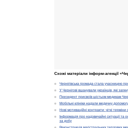
Схожі матеріали інформ-агенції «Че
Чернігівська громада стала учасницею проє
У Чернігові вшанували українців, які загин
Президент присвоїв шістьом медикам Чер
Мобільні клініки надали медичну допомог
Нові мотиваційні контракти: чіткі терміни
Інформація про надзвичайні ситуації та ос
за добу
Реконструкція магістральних теплових ме