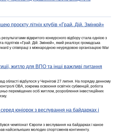
цею проєкту літніх клубів «Грай. Дій. Змінюй»
а результатами відкритого конкурсного відбору стала однією з
та підлітків «Грай. Дій. Змінюй», який реалізує громадська
rward у співпраці з міжнародною неурядовою організацією War
стиції, житло для ВПО та інші важливі питання
ад області відбулося у Чернігові 27 липня. На порядку денному
 контролі ОВА, зокрема освоєння освітніх субвенцій, робота
ішньо переміщених осіб житлом, розроблення інвестиційних
зку.
серед юніорок з веслування на байдарках і
ідбувся чемпіонат Європи з веслування на байдарках і каное
ібрав найсильніших молодих спортсменів континенту.