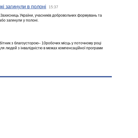
кі загинули в полоні
15:37
а Захисниць України, учасників добровольчих формувань та
 або загинули у полоні.
робітник з благоусторою– 10робочих місць у поточному році
я людей з інвалідністю в межах компенсаційної програми