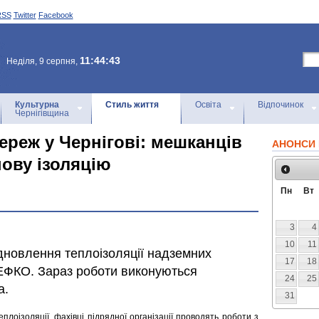
RSS
Twitter
Facebook
11:44:43
Неділя, 9 серпня,
Культурна
Стиль життя
Освіта
Відпочинок
Чернігівщина
ереж у Чернігові: мешканців
АНОНСИ 
нову ізоляцію
Пн
Вт
3
4
10
11
ідновлення теплоізоляції надземних
17
18
НЕФКО. Зараз роботи виконуються
24
25
а.
31
еплоізоляції, фахівці підрядної організації проводять роботи з