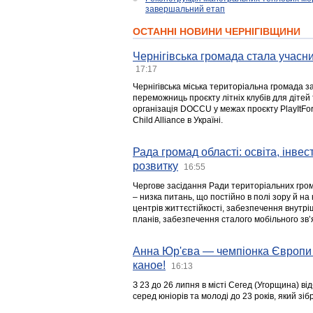
завершальний етап
ОСТАННІ НОВИНИ ЧЕРНІГІВЩИНИ
Чернігівська громада стала учасни
17:17
Чернігівська міська територіальна громада з
переможниць проєкту літніх клубів для дітей 
організація DOCCU у межах проєкту PlayItFo
Child Alliance в Україні.
Рада громад області: освіта, інве
розвитку
16:55
Чергове засідання Ради територіальних гром
– низка питань, що постійно в полі зору й на
центрів життєстійкості, забезпечення внутр
планів, забезпечення сталого мобільного зв’я
Анна Юр'єва — чемпіонка Європи 
каное!
16:13
З 23 до 26 липня в місті Сегед (Угорщина) в
серед юніорів та молоді до 23 років, який з