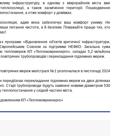
жливу інфраструктуру, в одному з мікрорайонів міста вже
еплоізоляції, а також засмічення території. Пошкодження
лопостачання, а отже комфорт у домівках.
еплоізоляцію, адже вона забезпечує ваш комфорт узимку. Не
 лише питання чистоти, а й безпеки. Поважайте працю тих, хто
вас!
х програми «Відновлення об'єктів критичної інфраструктури,
я Європейським Союзом за підтримки НЕФКО. Загальна сума
цію тепломереж КП «Теплокомуненерго», складає 5,2 мільйона
ї повітряних трубопроводів і перекладання підземних мереж.
 повітряних мереж магістралі №1 розпочалася в листопаді 2024
ін передбачає перекладання підземних мереж на двох ділянках
ого. Старі трубопроводи будуть замінені новими діаметром 530
теплопостачання у східній частині міста.
овідомленням КП «Теплокомуненерго»