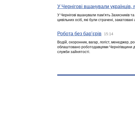
У Чернігові вшанували українців, я
У Чернігові вшанували пам’ять Захисників т
цивільних осіб, які були страчені, закатовані
Робота без бар’єрів
15:14
Водій, охоронник, вагар, логіст, менеджер, 
облаштовано роботодавцями Чернігівщини дл
служби зайнятості.