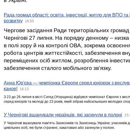
в Україні.
Рада громад області: освіта, інвестиції, житло для ВПО та
розвитку
16:55
Чергове засідання Ради територіальних громад 
Чернігові 27 липня. На порядку денному – низка
в полі зору й на контролі ОВА, зокрема освоєння
робота центрів життєстійкості, забезпечення вн
переміщених осіб житлом, розроблення інвестиц
забезпечення сталого мобільного зв’язку.
Анна Юр'єва — чемпіонка Європи серед юніорок з веслув
каное!
16:13
З 23 до 26 липня в місті Сегед (Угорщина) відбувся чемпіонат Європи з вес
серед юніорів та молоді до 23 років, який зібрав найсильніших молодих спо
У Чернігові вшанували українців, які загинули в полоні
15:
У Чернігові вшанували пам’ять Захисників та Захисниць України, учасників
цивільних осіб, які були страчені, закатовані або загинули у полоні.