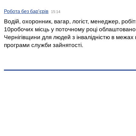
Робота без бар’єрів
15:14
Водій, охоронник, вагар, логіст, менеджер, робі
10робочих місць у поточному році облаштован
Чернігівщини для людей з інвалідністю в межах
програми служби зайнятості.