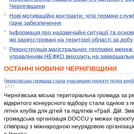
Чернігівщини
Нові мотиваційні контракти: чіткі терміни служ
гідне забезпечення
Інформація про надзвичайні ситуації та основн
які зареєстровані на території області за добу
Реконструкція магістральних теплових мереж у
управлінням НЕФКО виходить на завершальн
ОСТАННІ НОВИНИ ЧЕРНІГІВЩИНИ
Чернігівська громада стала учасницею проєкту літніх клуб
17:17
Чернігівська міська територіальна громада за 
відкритого конкурсного відбору стала однією з
літніх клубів для дітей та підлітків «Грай. Дій. З
громадська організація DOCCU у межах проєкту 
співпраці з міжнародною неурядовою організаціє