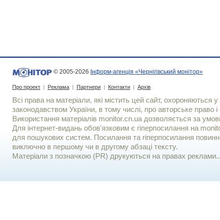
© 2005-2026
Інформ-агенція «Чернігівський монітор»
Про проект
|
Реклама
|
Партнери
|
Контакти
|
Архів
Всі права на матеріали, які містить цей сайт, охороняються у 
законодавством України, в тому числі, про авторське право і 
Використання матерiалiв monitor.cn.ua дозволяється за умов
Для iнтернет-видань обов'язковим є гiперпосилання на monito
для пошукових систем. Посилання та гіперпосилання повинні
виключно в першому чи в другому абзаці тексту.
Матеріали з позначкою (PR) друкуються на правах реклами..