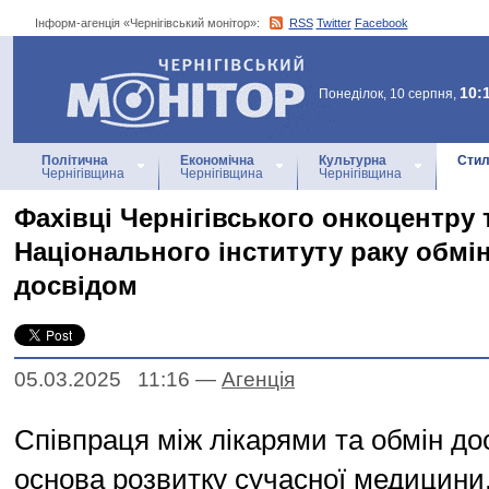
Інформ-агенція «Чернігівський монітор»:
RSS
Twitter
Facebook
Інформ-агенція
«Чернігівський монітор»
10:
Понеділок, 10 серпня,
Політична
Економічна
Культурна
Стил
Чернігівщина
Чернігівщина
Чернігівщина
Фахівці Чернігівського онкоцентру 
Національного інституту раку обмі
досвідом
05.03.2025 11:16
—
Агенцiя
Співпраця між лікарями та обмін до
основа розвитку сучасної медицини