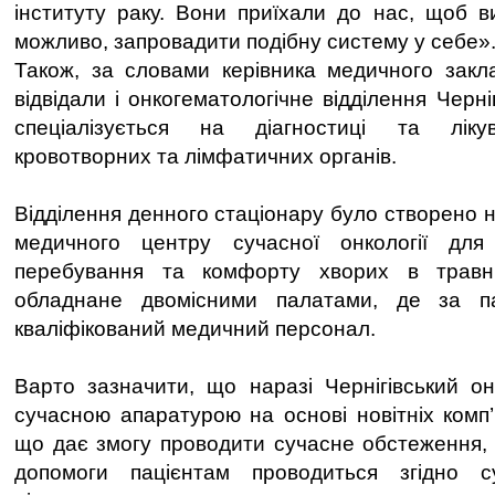
інституту раку. Вони приїхали до нас, щоб в
можливо, запровадити подібну систему у себе»
Також, за словами керівника медичного закла
відвідали і онкогематологічне відділення Черні
спеціалізується на діагностиці та ліку
кровотворних та лімфатичних органів.
Відділення денного стаціонару було створено на
медичного центру сучасної онкології для
перебування та комфорту хворих в травн
обладнане двомісними палатами, де за па
кваліфікований медичний персонал.
Варто зазначити, що наразі Чернігівський о
сучасною апаратурою на основі новітніх комп’
що дає змогу проводити сучасне обстеження,
допомоги пацієнтам проводиться згідно с