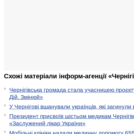
Схожі матеріали інформ-агенції «Черніг
Чернігівська громада стала учасницею проєкту 
Дій. Змінюй»
У Чернігові вшанували українців, які загинули 
Президент присвоїв шістьом медикам Чернігі
«Заслужений лікар України»
Мобільні клініки надали медичну допомогу 65