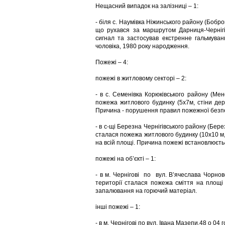
Нещасний випадок на залізниці – 1:
- біля с. Наумівка Ніжинського району (Бобро
що рухався за маршрутом Дарниця-Чернігів
сигнал та застосував екстренне гальмуван
чоловіка, 1980 року народження.
Пожежі – 4:
пожежі в житловому секторі – 2:
- в с. Семенівка Корюківського району (Мен
пожежа житлового будинку (5х7м, стіни дер
Причина - порушення правил пожежної безпе
- в с-щі Березна Чернігівського району (Бере
сталася пожежа житлового будинку (10х10 м,
на всій площі. Причина пожежі встановлюєть
пожежі на об’єкті – 1:
- в м. Чернігові по вул. Вʼячеслава Чорнов
території сталася пожежа сміття на площі
запалювання на горючий матеріал.
інші пожежі – 1:
- в м. Чернігові по вул. Івана Мазепи,48 о 04