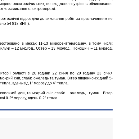
знищено електролічильник, пошкоджено внутрішнє облицювання
оротке замикання електромережі.
ротехнічні підрозділи до виконання робіт за призначенням не
ено 54 818 ВНП).
єстровано в межах 11-13 мікрорентген/годину, в тому числі:
рилуки – 12 мкр/год., Остер – 13 мкр/год., Покошичі – 11 мкр/год,
иторії області з 20 години 22 січня по 20 годину 23 січня
окрий сніг, слабкі ожеледь та туман. Вітер південно-східний 5-
 тепла, вдень від 1º морозу до 4º тепла.
 невеликий дощ та мокрий сніг, слабкі ожеледь, туман. Вітер
і 0-2º морозу, вдень 0-2º тепла.