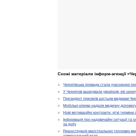
Схожі матеріали інформ-агенції «Че
Чернігівська громада стала учасницею проє
У Чернігові вшанували українців, які загин
Президент присвоїв шістьом медикам Чер
Мобільні клініки надали медичну допомог
Нові мотиваційні контракти: чіткі терміни
Інформація про надзвичайні ситуації та ос
за добу
Реконструкція магістральних теплових ме
завершальний етап