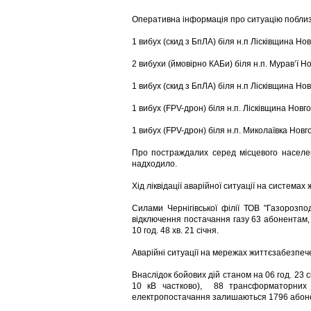
Оперативна інформація про ситуацію поблизу
1 вибух (скид з БпЛА) біля н.п Лісківщина Но
2 вибухи (ймовірно КАБи) біля н.п. Мурав’ї Н
1 вибух (скид з БпЛА) біля н.п Лісківщина Но
1 вибух (FPV-дрон) біля н.п. Лісківщина Новг
1 вибух (FPV-дрон) біля н.п. Миколаївка Новг
Про постраждалих серед місцевого населе
надходило.
Хід ліквідації аварійної ситуації на система
Силами Чернігівської філії ТОВ "Газорозпо
відключення постачання газу 63 абонентам, я
10 год. 48 хв. 21 січня.
Аварійні ситуації на мережах життєзабезпеч
Внаслідок бойових дій станом на 06 год. 23
10 кВ частково), 88 трансформаторних п
електропостачання залишаються 1796 абоне