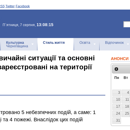
RSS
Twitter
Facebook
13:08:15
П`ятниця, 7 серпня,
Культурна
Стиль життя
Освіта
Відпочинок
Чернігівщина
ичайні ситуації та основні
АНОНСИ 
 зареєстровані на території
Пн
Вт
3
4
10
11
17
18
тровано 5 небезпечних подій, а саме: 1
24
25
 та 4 пожежі. Внаслідок цих подій
31