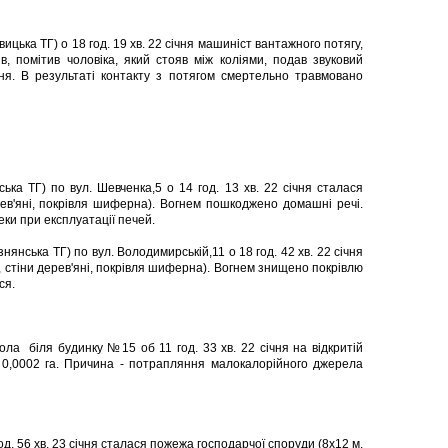
вицька ТГ) о 18 год. 19 хв. 22 січня машиніст вантажного потягу,
, помітив чоловіка, який стояв між коліями, подав звуковий
ня. В результаті контакту з потягом смертельно травмовано
ська ТГ) по вул. Шевченка,5 о 14 год. 13 хв. 22 січня сталася
ев'яні, покрівля шиферна). Вогнем пошкоджено домашні речі.
ки при експлуатації печей.
знянська ТГ) по вул. Володимирській,11 о 18 год. 42 хв. 22 січня
 стіни дерев'яні, покрівля шиферна). Вогнем знищено покрівлю
ся.
ола біля будинку №15 об 11 год. 33 хв. 22 січня на відкритій
 0,0002 га. Причина - потрапляння малокалорійного джерела
 год. 56 хв. 23 січня сталася пожежа господарчої споруди (8х12 м,