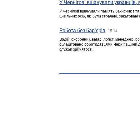
У Чернігові вшанували українців, я
У Чернігові вшанували пам’ять Захисників т
цивільних осіб, які були страчені, закатовані
Робота без бар’єрів
15:14
Водій, охоронник, вагар, логіст, менеджер, 
облаштовано роботодавцями Чернігівщини дл
служби зайнятості.