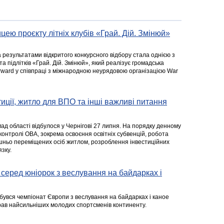
цею проєкту літніх клубів «Грай. Дій. Змінюй»
а результатами відкритого конкурсного відбору стала однією з
та підлітків «Грай. Дій. Змінюй», який реалізує громадська
rward у співпраці з міжнародною неурядовою організацією War
стиції, житло для ВПО та інші важливі питання
ад області відбулося у Чернігові 27 липня. На порядку денному
 контролі ОВА, зокрема освоєння освітніх субвенцій, робота
ішньо переміщених осіб житлом, розроблення інвестиційних
зку.
серед юніорок з веслування на байдарках і
ідбувся чемпіонат Європи з веслування на байдарках і каное
ібрав найсильніших молодих спортсменів континенту.