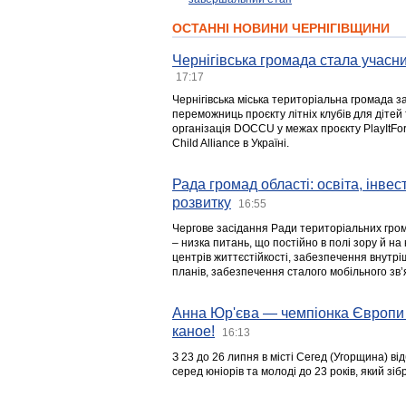
ОСТАННІ НОВИНИ ЧЕРНІГІВЩИНИ
Чернігівська громада стала учасни
17:17
Чернігівська міська територіальна громада з
переможниць проєкту літніх клубів для дітей 
організація DOCCU у межах проєкту PlayItFo
Child Alliance в Україні.
Рада громад області: освіта, інве
розвитку
16:55
Чергове засідання Ради територіальних гром
– низка питань, що постійно в полі зору й на
центрів життєстійкості, забезпечення внутр
планів, забезпечення сталого мобільного зв’я
Анна Юр'єва — чемпіонка Європи 
каное!
16:13
З 23 до 26 липня в місті Сегед (Угорщина) в
серед юніорів та молоді до 23 років, який з