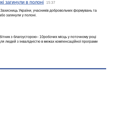
кі загинули в полоні
15:37
а Захисниць України, учасників добровольчих формувань та
 або загинули у полоні.
робітник з благоусторою– 10робочих місць у поточному році
я людей з інвалідністю в межах компенсаційної програми