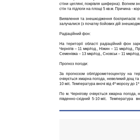
стіни цегляні, покрівля шиферна). Вогнем 
стін та підлоги на площі 5 кв.м. Причина - к
Виявлення та знешкодження боєприпасів: пі
залучалися (з початку бойових дій знешкодж
Радіаційний фон:
На території області радіаційний фон заре
Чернігів – 11 мкр/год., Ніжин – 11 мкр/год., П
Семенівка – 13 мкр/год., Сновськ – 11 мкр/год.
Прогноз погоди:
За прогнозом облгідрометеоцентру на тер
очікується хмарна погода, невеликий дощ та м
10 м/с. Температура вночі від 4º морозу до 1º
По м. Чернігову очікується хмарна погода,
південно-східний 5-10 м/с. Температура вноч