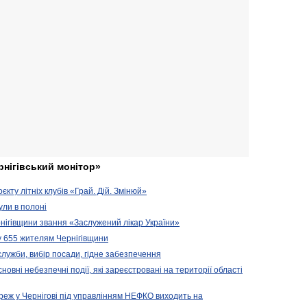
рнігівський монітор»
кту літніх клубів «Грай. Дій. Змінюй»
ули в полоні
нігівщини звання «Заслужений лікар України»
у 655 жителям Чернігівщини
 служби, вибір посади, гідне забезпечення
новні небезпечні події, які зареєстровані на території області
реж у Чернігові під управлінням НЕФКО виходить на