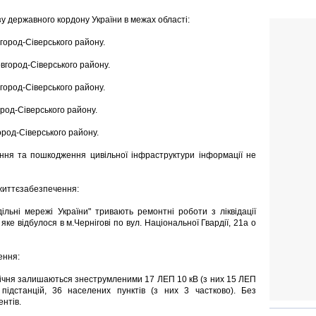
 державного кордону України в межах області:
вгород-Сіверського району.
овгород-Сіверського району.
вгород-Сіверського району.
ород-Сіверського району.
ород-Сіверського району.
ння та пошкодження цивільної інфраструктури інформації не
х життєзабезпечення:
дільні мережі України" тривають ремонтні роботи з ліквідації
ке відбулося в м.Чернігові по вул. Національної Гвардії, 21а о
ення:
 січня залишаються знеструмленими 17 ЛЕП 10 кВ (з них 15 ЛЕП
ідстанцій, 36 населених пунктів (з них 3 частково). Без
нтів.