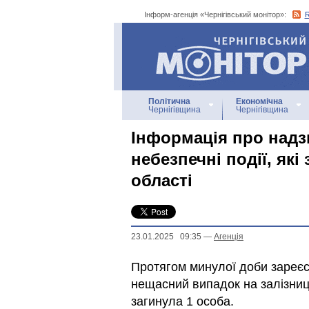
Інформ-агенція «Чернігівський монітор»:
Інформ-агенція
«Чернігівський монітор»
Політична
Економічна
Чернігівщина
Чернігівщина
Інформація про надзв
небезпечні події, які
області
23.01.2025 09:35
—
Агенцiя
Протягом минулої доби зареєс
нещасний випадок на залізниці
загинула 1 особа.