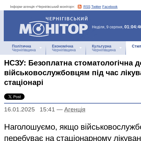
Інформ-агенція «Чернігівський монітор»:
RSS
Twitter
Facebook
Інформ-агенція
«Чернігівський монітор»
01:04:4
Неділя, 9 серпня,
Політична
Економічна
Культурна
Стил
Чернігівщина
Чернігівщина
Чернігівщина
НСЗУ: Безоплатна стоматологічна 
військовослужбовцям під час лікув
стаціонарі
16.01.2025 15:41
—
Агенцiя
Наголошуємо, якщо військовослужб
перебуває на стаціонарному лікуван