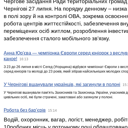
Чергове засідання Ради територіальних громад 
Чернігові 27 липня. На порядку денному – низка
в полі зору й на контролі ОВА, зокрема освоєння
робота центрів життєстійкості, забезпечення вн
переміщених осіб житлом, розроблення інвестиц
забезпечення сталого мобільного зв’язку.
Анна Юр'єва — чемпіонка Європи серед юніорок з веслув
каное!
16:13
З 23 до 26 липня в місті Сегед (Угорщина) відбувся чемпіонат Європи з вес
серед юніорів та молоді до 23 років, який зібрав найсильніших молодих спо
У Чернігові вшанували українців, які загинули в полоні
15:
У Чернігові вшанували пам’ять Захисників та Захисниць України, учасників
цивільних осіб, які були страчені, закатовані або загинули у полоні.
Робота без бар’єрів
15:14
Водій, охоронник, вагар, логіст, менеджер, робі
10робочих місць у поточному році облаштован