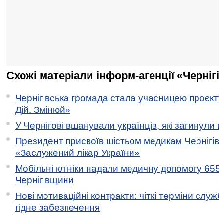
Схожі матеріали інформ-агенції «Черніг
Чернігівська громада стала учасницею проєкту 
Дій. Змінюй»
У Чернігові вшанували українців, які загинули 
Президент присвоїв шістьом медикам Чернігі
«Заслужений лікар України»
Мобільні клініки надали медичну допомогу 65
Чернігівщини
Нові мотиваційні контракти: чіткі терміни служ
гідне забезпечення