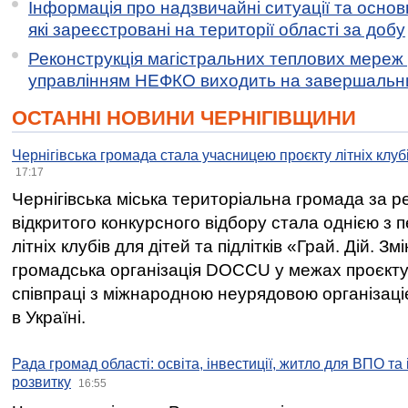
Інформація про надзвичайні ситуації та основн
які зареєстровані на території області за добу
Реконструкція магістральних теплових мереж у
управлінням НЕФКО виходить на завершальн
ОСТАННІ НОВИНИ ЧЕРНІГІВЩИНИ
Чернігівська громада стала учасницею проєкту літніх клуб
17:17
Чернігівська міська територіальна громада за 
відкритого конкурсного відбору стала однією з
літніх клубів для дітей та підлітків «Грай. Дій. З
громадська організація DOCCU у межах проєкту 
співпраці з міжнародною неурядовою організаціє
в Україні.
Рада громад області: освіта, інвестиції, житло для ВПО та
розвитку
16:55