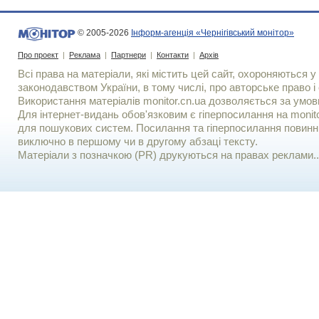
© 2005-2026
Інформ-агенція «Чернігівський монітор»
Про проект
|
Реклама
|
Партнери
|
Контакти
|
Архів
Всі права на матеріали, які містить цей сайт, охороняються у 
законодавством України, в тому числі, про авторське право і 
Використання матерiалiв monitor.cn.ua дозволяється за умов
Для iнтернет-видань обов'язковим є гiперпосилання на monito
для пошукових систем. Посилання та гіперпосилання повинні
виключно в першому чи в другому абзаці тексту.
Матеріали з позначкою (PR) друкуються на правах реклами..