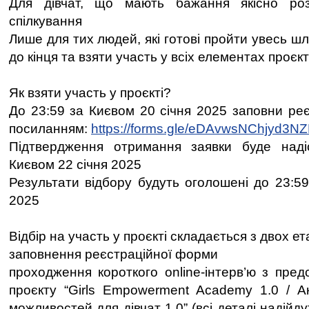
Для дівчат, що мають бажання якісно ро
спілкування
Лише для тих людей, які готові пройти увесь шл
до кінця та взяти участь у всіх елементах проєк
Як взяти участь у проєкті?
До 23:59 за Києвом 20 січня 2025 заповни ре
посиланням:
https://forms.gle/eDAvwsNChjyd3N
Підтвердження отримання заявки буде над
Києвом 22 січня 2025
Результати відбору будуть оголошені до 23:59
2025
Відбір на участь у проєкті складається з двох ета
заповнення реєстраційної форми
проходження короткого online-інтерв’ю з пре
проєкту “Girls Empowerment Academy 1.0 / А
можливостей для дівчат 1.0” (всі деталі надійд