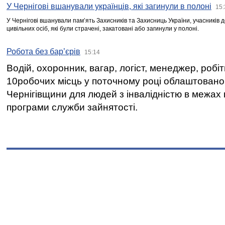
У Чернігові вшанували українців, які загинули в полоні
15:
У Чернігові вшанували пам’ять Захисників та Захисниць України, учасників
цивільних осіб, які були страчені, закатовані або загинули у полоні.
Робота без бар’єрів
15:14
Водій, охоронник, вагар, логіст, менеджер, робі
10робочих місць у поточному році облаштован
Чернігівщини для людей з інвалідністю в межах
програми служби зайнятості.