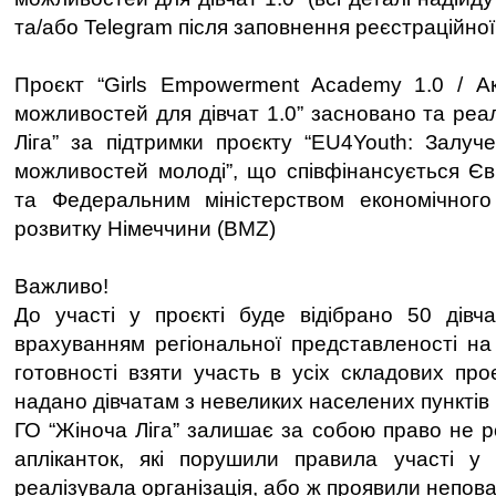
та/або Telegram після заповнення реєстраційно
Проєкт “Girls Empowerment Academy 1.0 / А
можливостей для дівчат 1.0” засновано та реа
Ліга” за підтримки проєкту “EU4Youth: Залу
можливостей молоді”, що співфінансується Є
та Федеральним міністерством економічного 
розвитку Німеччини (BMZ)
Важливо!
До участі у проєкті буде відібрано 50 дівча
врахуванням регіональної представленості на 
готовності взяти участь в усіх складових про
надано дівчатам з невеликих населених пунктів
ГО “Жіноча Ліга” залишає за собою право не р
апліканток, які порушили правила участі у 
реалізувала організація, або ж проявили неповагу