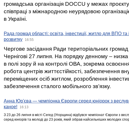
громадська організація DOCCU у межах проєкту 
співпраці з міжнародною неурядовою організаціє
в Україні.
Рада громад області: освіта, інвестиції, житло для ВПО та
розвитку
16:55
Чергове засідання Ради територіальних громад 
Чернігові 27 липня. На порядку денному – низка
в полі зору й на контролі ОВА, зокрема освоєння
робота центрів життєстійкості, забезпечення вн
переміщених осіб житлом, розроблення інвестиц
забезпечення сталого мобільного зв’язку.
Анна Юр'єва — чемпіонка Європи серед юніорок з веслув
каное!
16:13
З 23 до 26 липня в місті Сегед (Угорщина) відбувся чемпіонат Європи з вес
серед юніорів та молоді до 23 років, який зібрав найсильніших молодих спо