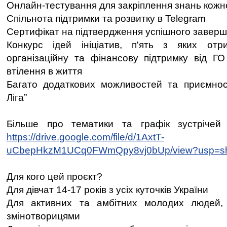
Онлайн-тестування для закріплення знань кожн
Спільнота підтримки та розвитку в Telegram
Сертифікат на підтвердження успішного заверш
Конкурс ідей ініціатив, п'ять з яких отр
організаційну та фінансову підтримку від Г
втілення в життя
Багато додаткових можливостей та приємнос
Ліга”
Більше про тематики та графік зустрічей
https://drive.google.com/file/d/1AxtT-
uCbepHkzM1UCq0FWmQpy8vj0bUp/view?usp=sh
Для кого цей проєкт?
Для дівчат 14-17 років з усіх куточків України
Для активних та амбітних молодих людей, 
змінотворицями