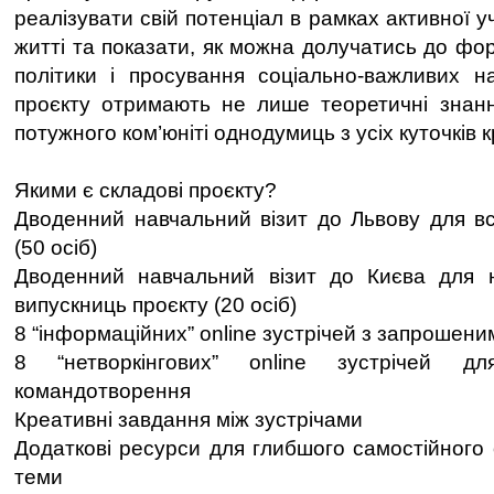
реалізувати свій потенціал в рамках активної у
житті та показати, як можна долучатись до фо
політики і просування соціально-важливих на
проєкту отримають не лише теоретичні знанн
потужного ком’юніті однодумиць з усіх куточків 
Якими є складові проєкту?
Дводенний навчальний візит до Львову для вс
(50 осіб)
Дводенний навчальний візит до Києва для 
випускниць проєкту (20 осіб)
8 “інформаційних” online зустрічей з запрошен
8 “нетворкінгових” online зустрічей д
командотворення
Креативні завдання між зустрічами
Додаткові ресурси для глибшого самостійного
теми