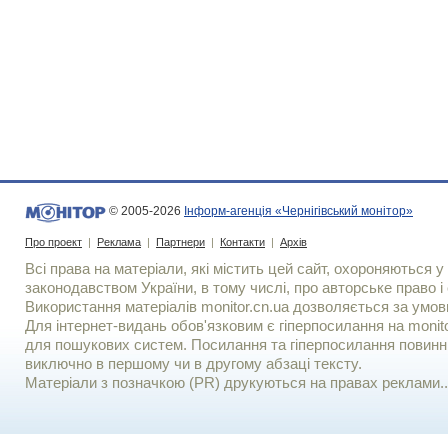
© 2005-2026
Інформ-агенція «Чернігівський монітор»
Про проект
|
Реклама
|
Партнери
|
Контакти
|
Архів
Всі права на матеріали, які містить цей сайт, охороняються у 
законодавством України, в тому числі, про авторське право і 
Використання матерiалiв monitor.cn.ua дозволяється за умов
Для iнтернет-видань обов'язковим є гiперпосилання на monito
для пошукових систем. Посилання та гіперпосилання повинні
виключно в першому чи в другому абзаці тексту.
Матеріали з позначкою (PR) друкуються на правах реклами..