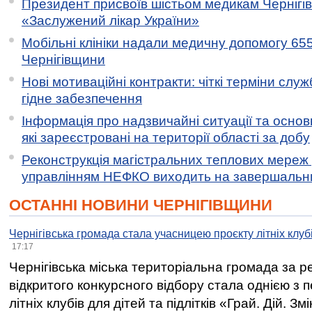
Президент присвоїв шістьом медикам Чернігі
«Заслужений лікар України»
Мобільні клініки надали медичну допомогу 65
Чернігівщини
Нові мотиваційні контракти: чіткі терміни служ
гідне забезпечення
Інформація про надзвичайні ситуації та основн
які зареєстровані на території області за добу
Реконструкція магістральних теплових мереж у
управлінням НЕФКО виходить на завершальн
ОСТАННІ НОВИНИ ЧЕРНІГІВЩИНИ
Чернігівська громада стала учасницею проєкту літніх клуб
17:17
Чернігівська міська територіальна громада за 
відкритого конкурсного відбору стала однією з
літніх клубів для дітей та підлітків «Грай. Дій. З