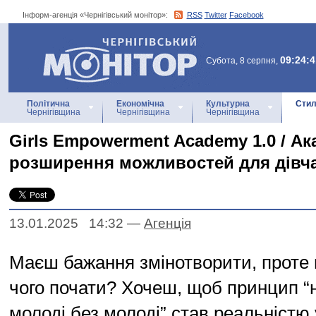
Інформ-агенція «Чернігівський монітор»:
RSS
Twitter
Facebook
Інформ-агенція
«Чернігівський монітор»
09:24:4
Субота, 8 серпня,
Політична
Економічна
Культурна
Стил
Чернігівщина
Чернігівщина
Чернігівщина
Girls Empowerment Academy 1.0 / Ак
розширення можливостей для дівча
13.01.2025 14:32
—
Агенцiя
Маєш бажання змінотворити, проте 
чого почати? Хочеш, щоб принцип “н
молоді без молоді” став реальністю 