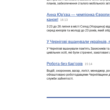
планів, забезпечення сталого мобільного зв’я
Анна Юр'єва — чемпіонка Європи 
каное!
16:13
З 23 до 26 липня в місті Сегед (Угорщина) в
серед юніорів та молоді до 23 років, який з
У Чернігові вшанували українців, я
У Чернігові вшанували пам’ять Захисників т
цивільних осіб, які були страчені, закатовані
Робота без бар’єрів
15:14
Водій, охоронник, вагар, логіст, менеджер, 
облаштовано роботодавцями Чернігівщини дл
служби зайнятості.