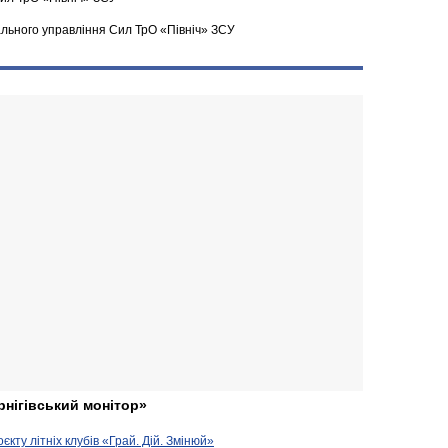
ального управління Сил ТрО «Північ» ЗСУ
рнігівський монітор»
кту літніх клубів «Грай. Дій. Змінюй»