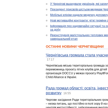
У Чернігові вшанували українців, які загин
Президент присвоїв шістьом медикам Чер
Мобільні клініки надали медичну допомог
Нові мотиваційні контракти: чіткі терміни
Інформація про надзвичайні ситуації та ос
за добу
Реконструкція магістральних теплових ме
завершальний етап
ОСТАННІ НОВИНИ ЧЕРНІГІВЩИНИ
Чернігівська громада стала учасни
17:17
Чернігівська міська територіальна громада з
переможниць проєкту літніх клубів для дітей 
організація DOCCU у межах проєкту PlayItFo
Child Alliance в Україні.
Рада громад області: освіта, інве
розвитку
16:55
Чергове засідання Ради територіальних гром
– низка питань, що постійно в полі зору й на
центрів життєстійкості, забезпечення внутр