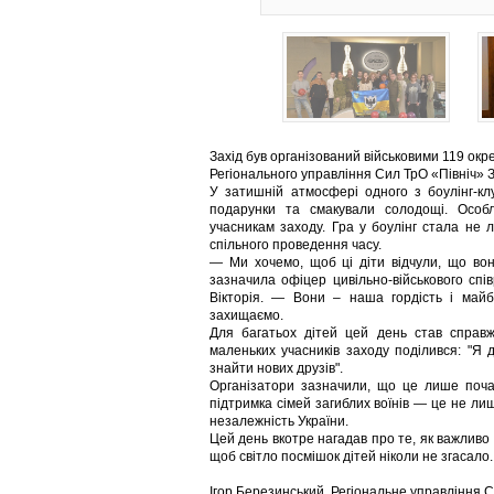
Захід був організований військовими 119 окр
Регіонального управління Сил ТрО «Північ» З
У затишній атмосфері одного з боулінг-кл
подарунки та смакували солодощі. Особ
учасникам заходу. Гра у боулінг стала не 
спільного проведення часу.
— Ми хочемо, щоб ці діти відчули, що вон
зазначила офіцер цивільно-військового спі
Вікторія. — Вони – наша гордість і майб
захищаємо.
Для багатьох дітей цей день став справж
маленьких учасників заходу поділився: "Я 
знайти нових друзів".
Організатори зазначили, що це лише поча
підтримка сімей загиблих воїнів — це не лиш
незалежність України.
Цей день вкотре нагадав про те, як важливо 
щоб світло посмішок дітей ніколи не згасало.
Ігор Березинський, Регіональне управління 