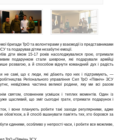
емої бригади ТрО та волонтерами у взаємодії із представниками
СУ та подарував дітям незабутні емоції.
убів діти віком 15-17 років насолоджувалися грою, отримали
ливим подарунком стали шеврони, які подарували армійці
лише розвагою, а й способом відчути командний дух і радість
и не самі, що є люди, які дбають про них і підтримують, —
вробітництва Регіонального управління Сил ТрО «Північ» ЗСУ
утнє, невід'ємна частина великої родини, яку ми всі разом
нім святом, сповненим усмішок і теплих моментів. Один із
дуже щасливий, що зміг сьогодні грати, отримати подарунок і
ток, і вони планують робити такі заходи регулярними, адже
е обов’язок, а й спосіб вшанувати пам’ять тих, хто боровся за
бути єдиними, особливо у непрості часи, і робити все можливе,
Сил ТрО «Північ» ЗСУ