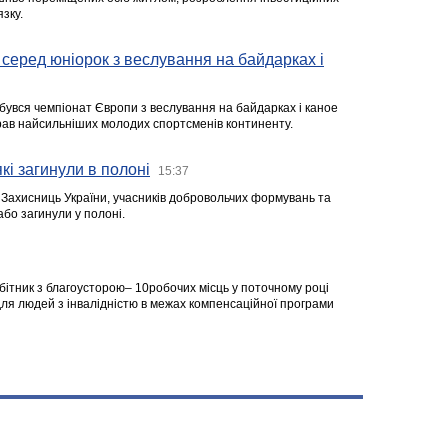
зку.
серед юніорок з веслування на байдарках і
ідбувся чемпіонат Європи з веслування на байдарках і каное
ібрав найсильніших молодих спортсменів континенту.
кі загинули в полоні
15:37
а Захисниць України, учасників добровольчих формувань та
 або загинули у полоні.
робітник з благоусторою– 10робочих місць у поточному році
я людей з інвалідністю в межах компенсаційної програми