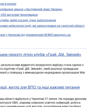
ули в полоні
нігівщини звання «Заслужений лікар України»
у 655 жителям Чернігівщини
 служби, вибір посади, гідне забезпечення
новні небезпечні події, які зареєстровані на території області
реж у Чернігові під управлінням НЕФКО виходить на
цею проєкту літніх клубів «Грай. Дій. Змінюй»
а результатами відкритого конкурсного відбору стала однією з
та підлітків «Грай. Дій. Змінюй», який реалізує громадська
rward у співпраці з міжнародною неурядовою організацією War
стиції, житло для ВПО та інші важливі питання
ад області відбулося у Чернігові 27 липня. На порядку денному
 контролі ОВА, зокрема освоєння освітніх субвенцій, робота
ішньо переміщених осіб житлом, розроблення інвестиційних