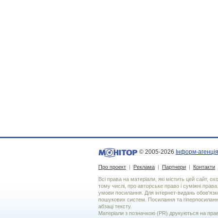
© 2005-2026
Інформ-агенція
Про проект
|
Реклама
|
Партнери
|
Контакти
Всі права на матеріали, які містить цей сайт, о
тому числі, про авторське право і суміжні права
умови посилання. Для iнтернет-видань обов'язко
пошукових систем. Посилання та гіперпосиланн
абзаці тексту.
Матеріали з позначкою (PR) друкуються на пра