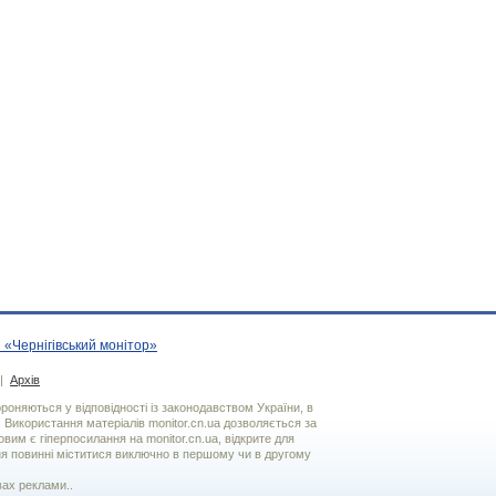
 «Чернігівський монітор»
|
Архів
хороняються у відповідності із законодавством України, в
. Використання матерiалiв monitor.cn.ua дозволяється за
вим є гiперпосилання на monitor.cn.ua, відкрите для
я повинні міститися виключно в першому чи в другому
вах реклами..