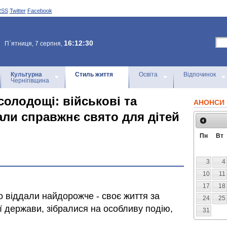
RSS
Twitter
Facebook
16:12:30
П`ятниця, 7 серпня,
Культурна
Стиль життя
Освіта
Відпочинок
Чернігівщина
солодощі: військові та
АНОНСИ 
али справжнє свято для дітей
Пн
Вт
3
4
10
11
17
18
що віддали найдорожче - своє життя за
24
25
ї держави, зібралися на особливу подію,
31