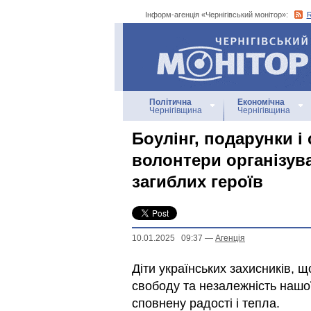
Інформ-агенція «Чернігівський монітор»:
Інформ-агенція
«Чернігівський монітор»
Політична
Економічна
Чернігівщина
Чернігівщина
Боулінг, подарунки і 
волонтери організув
загиблих героїв
10.01.2025 09:37
—
Агенцiя
Діти українських захисників, 
свободу та незалежність нашо
сповнену радості і тепла.