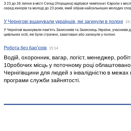
З 23 до 26 липня в місті Сегед (Угорщина) відбувся чемпіонат Європи з вес
серед юніорів та молоді до 23 років, який зібрав найсильніших молодих спо
У Чернігові вшанували українців, які загинули в полоні
15:
У Чернігові вшанували пам’ять Захисників та Захисниць України, учасників
цивільних осіб, які були страчені, закатовані або загинули у полоні.
Робота без бар’єрів
15:14
Водій, охоронник, вагар, логіст, менеджер, робі
10робочих місць у поточному році облаштован
Чернігівщини для людей з інвалідністю в межах
програми служби зайнятості.