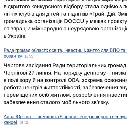
відкритого конкурсного відбору стала однією з
літніх клубів для дітей та підлітків «Грай. Дій. З
громадська організація DOCCU у межах проєкту 
співпраці з міжнародною неурядовою організаціє
в Україні.
Рада громад області: освіта, інвестиції, житло для ВПО та
розвитку
16:55
Чергове засідання Ради територіальних громад 
Чернігові 27 липня. На порядку денному – низка
в полі зору й на контролі ОВА, зокрема освоєння
робота центрів життєстійкості, забезпечення вн
переміщених осіб житлом, розроблення інвестиц
забезпечення сталого мобільного зв’язку.
Анна Юр'єва — чемпіонка Європи серед юніорок з веслув
каное!
16:13