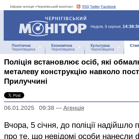
Інформ-агенція «Чернігівський монітор»:
RSS
Twitter
Facebook
Інформ-агенція
«Чернігівський монітор»
14:36:5
Неділя, 9 серпня,
Політична
Економічна
Культурна
Стил
Чернігівщина
Чернігівщина
Чернігівщина
Поліція встановлює осіб, які обма
металеву конструкцію навколо пос
Прилуччині
06.01.2025 09:38
—
Агенцiя
Вчора, 5 січня, до поліції надійшло
про те, що невідомі особи нанесли