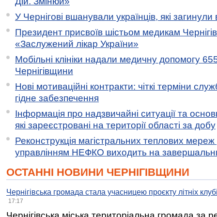
Дій. Змінюй»
У Чернігові вшанували українців, які загинули 
Президент присвоїв шістьом медикам Чернігі
«Заслужений лікар України»
Мобільні клініки надали медичну допомогу 65
Чернігівщини
Нові мотиваційні контракти: чіткі терміни служ
гідне забезпечення
Інформація про надзвичайні ситуації та основн
які зареєстровані на території області за добу
Реконструкція магістральних теплових мереж у
управлінням НЕФКО виходить на завершальн
ОСТАННІ НОВИНИ ЧЕРНІГІВЩИНИ
Чернігівська громада стала учасницею проєкту літніх клуб
17:17
Чернігівська міська територіальна громада за 