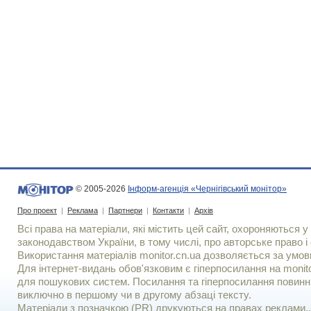
© 2005-2026
Інформ-агенція «Чернігівський монітор»
Про проект
|
Реклама
|
Партнери
|
Контакти
|
Архів
Всі права на матеріали, які містить цей сайт, охороняються у 
законодавством України, в тому числі, про авторське право і 
Використання матерiалiв monitor.cn.ua дозволяється за умов
Для iнтернет-видань обов'язковим є гiперпосилання на monito
для пошукових систем. Посилання та гіперпосилання повинні
виключно в першому чи в другому абзаці тексту.
Матеріали з позначкою (PR) друкуються на правах реклами..