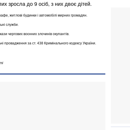
лих зросла до 9 осіб, з них двоє дітей.
кафе, житлові будинки і автомобілі мирних громадян.
льні служби.
кази чергових воєнних злочинів окупантів.
ні провадження за ст. 438 Кримінального кодексу України.
ті