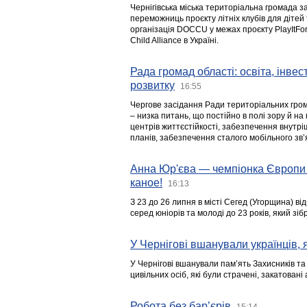
Чернігівська міська територіальна громада з
переможниць проєкту літніх клубів для дітей 
організація DOCCU у межах проєкту PlayItFo
Child Alliance в Україні.
Рада громад області: освіта, інве
розвитку
16:55
Чергове засідання Ради територіальних гром
– низка питань, що постійно в полі зору й на
центрів життєстійкості, забезпечення внутр
планів, забезпечення сталого мобільного зв’я
Анна Юр'єва — чемпіонка Європи 
каное!
16:13
З 23 до 26 липня в місті Сегед (Угорщина) в
серед юніорів та молоді до 23 років, який з
У Чернігові вшанували українців, я
У Чернігові вшанували пам’ять Захисників т
цивільних осіб, які були страчені, закатовані
Робота без бар’єрів
15:14