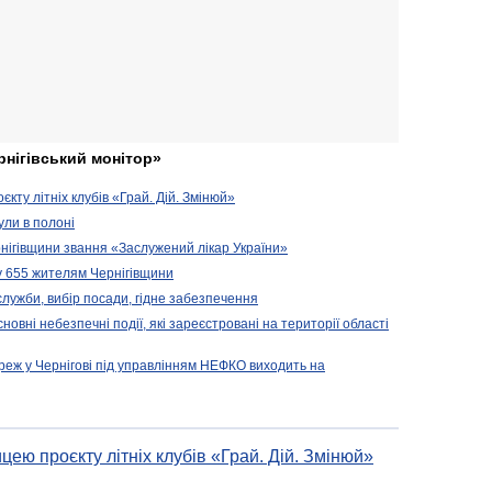
рнігівський монітор»
кту літніх клубів «Грай. Дій. Змінюй»
ули в полоні
нігівщини звання «Заслужений лікар України»
у 655 жителям Чернігівщини
 служби, вибір посади, гідне забезпечення
новні небезпечні події, які зареєстровані на території області
реж у Чернігові під управлінням НЕФКО виходить на
цею проєкту літніх клубів «Грай. Дій. Змінюй»