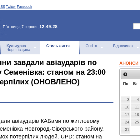
RSS
Twitter
Facebook
12:49:28
П`ятниця, 7 серпня,
Культурна
Стиль життя
Освіта
Відпочинок
Чернігівщина
яни завдали авіаударів по
АНОНСИ 
 Семенівка: станом на 23:00
терпілих (ОНОВЛЕНО)
Пн
Вт
3
4
10
11
17
18
вдали авіаударів КАБами по житловому
24
25
еменівка Новгород-Сіверського району.
31
імох потерпілих людей. UPD: станом на