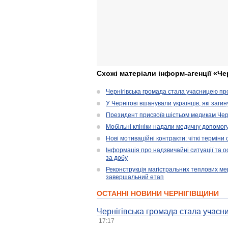
Схожі матеріали інформ-агенції «Че
Чернігівська громада стала учасницею проє
У Чернігові вшанували українців, які загин
Президент присвоїв шістьом медикам Чер
Мобільні клініки надали медичну допомог
Нові мотиваційні контракти: чіткі терміни
Інформація про надзвичайні ситуації та ос
за добу
Реконструкція магістральних теплових ме
завершальний етап
ОСТАННІ НОВИНИ ЧЕРНІГІВЩИНИ
Чернігівська громада стала учасни
17:17