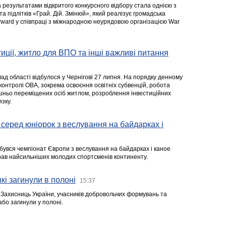
а результатами відкритого конкурсного відбору стала однією з
та підлітків «Грай. Дій. Змінюй», який реалізує громадська
rward у співпраці з міжнародною неурядовою організацією War
стиції, житло для ВПО та інші важливі питання
ад області відбулося у Чернігові 27 липня. На порядку денному
 контролі ОВА, зокрема освоєння освітніх субвенцій, робота
ішньо переміщених осіб житлом, розроблення інвестиційних
зку.
серед юніорок з веслування на байдарках і
ідбувся чемпіонат Європи з веслування на байдарках і каное
ібрав найсильніших молодих спортсменів континенту.
кі загинули в полоні
15:37
а Захисниць України, учасників добровольчих формувань та
 або загинули у полоні.