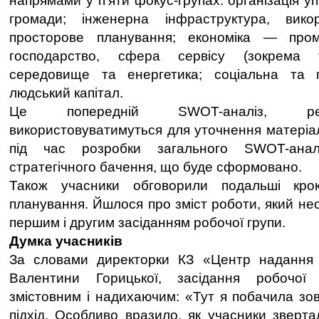
напрямами у п’яти фокус-групах: організація у
громади; інженерна інфраструктура, викор
просторове планування; економіка — проми
господарство, сфера сервісу (зокрема 
середовище та енергетика; соціальна та 
людський капітал.
Це попередній SWOT-аналіз, рез
використовуватимуться для уточнення матеріал
під час розробки загального SWOT-анал
стратегічного бачення, що буде сформовано.
Також учасники обговорили подальші крок
планування. Йшлося про зміст роботи, який не
першим і другим засіданням робочої групи.
Думка учасників
За словами директорки КЗ «Центр надання 
Валентини Горицької, засідання робочо
змістовним і надихаючим: «Тут я побачила зов
підхід. Особливо вразило, як учасники зверта