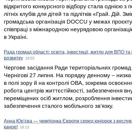
відкритого конкурсного відбору стала однією з
літніх клубів для дітей та підлітків «Грай. Дій. З
громадська організація DOCCU у межах проєкту 
співпраці з міжнародною неурядовою організаціє
в Україні.
Рада громад області: освіта, інвестиції, житло для ВПО та
розвитку
16:55
Чергове засідання Ради територіальних громад 
Чернігові 27 липня. На порядку денному – низка
в полі зору й на контролі ОВА, зокрема освоєння
робота центрів життєстійкості, забезпечення вн
переміщених осіб житлом, розроблення інвестиц
забезпечення сталого мобільного зв’язку.
Анна Юр'єва — чемпіонка Європи серед юніорок з веслув
каное!
16:13