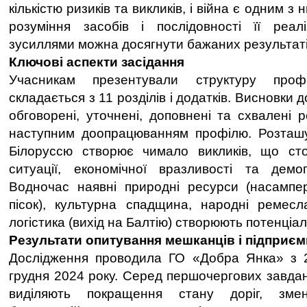
кількістю ризиків та викликів, і війна є одним з 
розуміння засобів і послідовності її реал
зусиллями можна досягнути бажаних результаті
Ключові аспекти засідання
Учасникам презентували структуру про
складається з 11 розділів і додатків. Висновки 
обговорені, уточнені, доповнені та схвалені
наступним доопрацюванням профілю. Розташу
Білоруссю створює чимало викликів, що сто
ситуації, економічної вразливості та демо
Водночас наявні природні ресурси (насампер
пісок), культурна спадщина, народні ремесл
логістика (вихід на Балтію) створюють потенціал
Результати опитування мешканців і підприєм
Дослідження проводила ГО «Добра Янка» з 
грудня 2024 року. Серед першочергових завда
виділяють покращення стану доріг, змен