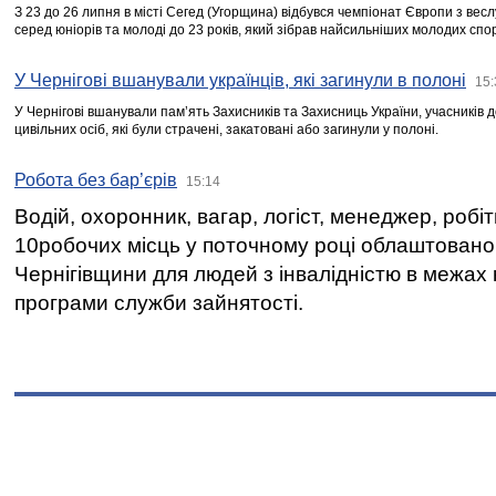
З 23 до 26 липня в місті Сегед (Угорщина) відбувся чемпіонат Європи з вес
серед юніорів та молоді до 23 років, який зібрав найсильніших молодих спо
У Чернігові вшанували українців, які загинули в полоні
15:
У Чернігові вшанували пам’ять Захисників та Захисниць України, учасників
цивільних осіб, які були страчені, закатовані або загинули у полоні.
Робота без бар’єрів
15:14
Водій, охоронник, вагар, логіст, менеджер, робі
10робочих місць у поточному році облаштован
Чернігівщини для людей з інвалідністю в межах
програми служби зайнятості.