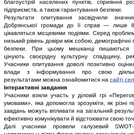
благоустрій населених пунктів, сприяння ро
підприємств, а також гарантування безпеки.
Результати опитування засвідчили значни
Добрянської громади до її справ — лише 
цікавляться місцевими подіями. Серед пробле
низький рівень довіри між собою, демографічні
безпеки. При цьому мешканці пишаються д
цінують своєрідну культурну спадщину, рем
Учасники опитування доволі позитивно оціни
влади з інформування про свою діяльні
результатами можна ознайомитися на
сайті се
Інтерактивні завдання
Учасники взяли участь у діловій грі «Перег
умовами», яка допомогла зрозуміти, як різні 
завдань можуть впливати на загальний результ
ефективно комунікувати й відстоювати свою точ
Далі учасники провели галузевий SWOT-