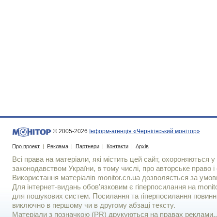
© 2005-2026
Інформ-агенція «Чернігівський монітор»
Про проект
|
Реклама
|
Партнери
|
Контакти
|
Архів
Всі права на матеріали, які містить цей сайт, охороняються у 
законодавством України, в тому числі, про авторське право і 
Використання матерiалiв monitor.cn.ua дозволяється за умов
Для iнтернет-видань обов'язковим є гiперпосилання на monito
для пошукових систем. Посилання та гіперпосилання повинні
виключно в першому чи в другому абзаці тексту.
Матеріали з позначкою (PR) друкуються на правах реклами..