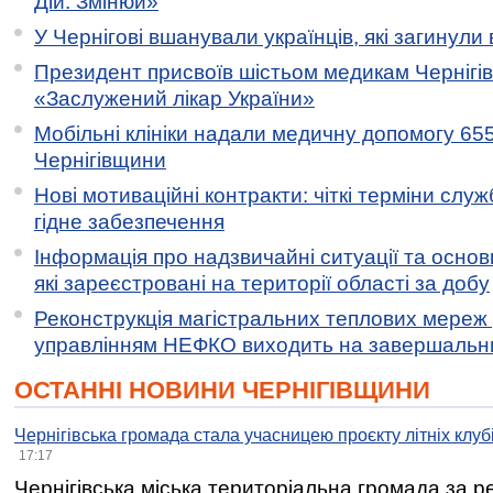
Дій. Змінюй»
У Чернігові вшанували українців, які загинули 
Президент присвоїв шістьом медикам Чернігі
«Заслужений лікар України»
Мобільні клініки надали медичну допомогу 65
Чернігівщини
Нові мотиваційні контракти: чіткі терміни служ
гідне забезпечення
Інформація про надзвичайні ситуації та основн
які зареєстровані на території області за добу
Реконструкція магістральних теплових мереж у
управлінням НЕФКО виходить на завершальн
ОСТАННІ НОВИНИ ЧЕРНІГІВЩИНИ
Чернігівська громада стала учасницею проєкту літніх клуб
17:17
Чернігівська міська територіальна громада за 