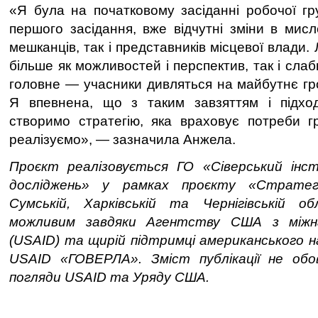
«Я була на початковому засіданні робочої гру
першого засідання, вже відчутні зміни в мисл
мешканців, так і представників місцевої влади.
більше як можливостей і перспектив, так і слаб
головне — учасники дивляться на майбутнє гр
Я впевнена, що з таким завзяттям і підхо
створимо стратегію, яка враховує потреби гр
реалізуємо», — зазначила Анжела.
Проєкт реалізовується ГО «Сіверський інс
досліджень» у рамках проєкту «Стратег
Сумській, Харківській та Чернігівській 
можливим завдяки Агентству США з міжн
(USAID) та щирій підтримці американського 
USAID «ГОВЕРЛА». Зміст публікації не обов
погляди USAID та Уряду США.