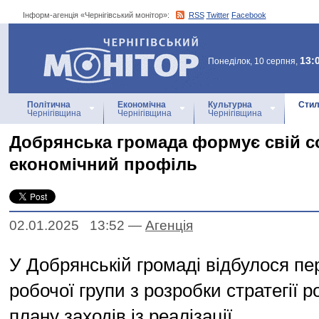
Інформ-агенція «Чернігівський монітор»:
RSS
Twitter
Facebook
Інформ-агенція
«Чернігівський монітор»
13:
Понеділок, 10 серпня,
Політична
Економічна
Культурна
Стил
Чернігівщина
Чернігівщина
Чернігівщина
Добрянська громада формує свій с
економічний профіль
02.01.2025 13:52
—
Агенцiя
У Добрянській громаді відбулося пе
робочої групи з розробки стратегії р
плану заходів із реалізації.