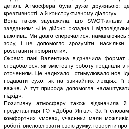
деталі. Атмосфера була дуже дружньою: ц
креативності, а й конструктивному діалогу».
Вона також зауважила, що SWOT-аналіз в
завданням: «Це дійсно складна і відповідаль
важлива. Ми довго сперечалися, намагаючись з
зору, і це допомогло зрозуміти, наскільки
розставити пріоритети».
Окремо пані Валентина відзначила формат 
сподобалося, як змістовну роботу поєднали з
оточенням. Це надихало і стимулювало нові ід
подавати сухо, як на звичайних лекціях, її
важче. А тут природа допомогла налаштувати
підхід».
Позитивну атмосферу також відзначила 
представниця ГО «Добра Янка». За її словам
комфортних умовах, учасники мали можливіс
роботі, висловлювати свою думку, говорити про 