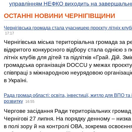
управлінням НЕФКО виходить на завершальн
ОСТАННІ НОВИНИ ЧЕРНІГІВЩИНИ
Чернігівська громада стала учасницею проєкту літніх клуб
17:17
Чернігівська міська територіальна громада за 
відкритого конкурсного відбору стала однією з
літніх клубів для дітей та підлітків «Грай. Дій. З
громадська організація DOCCU у межах проєкту 
співпраці з міжнародною неурядовою організаціє
в Україні.
Рада громад області: освіта, інвестиції, житло для ВПО та
розвитку
16:55
Чергове засідання Ради територіальних громад 
Чернігові 27 липня. На порядку денному – низка
в полі зору й на контролі ОВА, зокрема освоєння