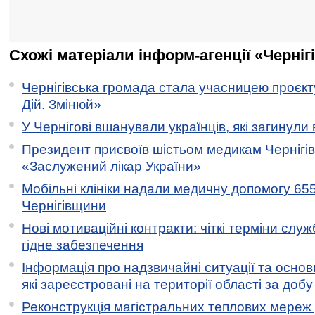
Схожі матеріали інформ-агенції «Черніг
Чернігівська громада стала учасницею проєкту 
Дій. Змінюй»
У Чернігові вшанували українців, які загинули 
Президент присвоїв шістьом медикам Чернігі
«Заслужений лікар України»
Мобільні клініки надали медичну допомогу 65
Чернігівщини
Нові мотиваційні контракти: чіткі терміни служ
гідне забезпечення
Інформація про надзвичайні ситуації та основн
які зареєстровані на території області за добу
Реконструкція магістральних теплових мереж у