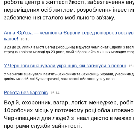
робота центрів життєстійкості, забезпечення вн
переміщених осіб житлом, розроблення інвестиц
забезпечення сталого мобільного зв’язку.
Анна Юр'єва — чемпіонка Європи серед юніорок з веслув
каное!
16:13
З 23 до 26 липня в місті Сегед (Угорщина) відбувся чемпіонат Європи з вес
серед юніорів та молоді до 23 років, який зібрав найсильніших молодих спо
У Чернігові вшанували українців, які загинули в полоні
15:
У Чернігові вшанували пам’ять Захисників та Захисниць України, учасників
цивільних осіб, які були страчені, закатовані або загинули у полоні.
Робота без бар’єрів
15:14
Водій, охоронник, вагар, логіст, менеджер, робі
10робочих місць у поточному році облаштован
Чернігівщини для людей з інвалідністю в межах
програми служби зайнятості.