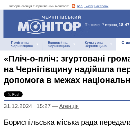
Інформ-агенція «Чернігівський монітор»:
RSS
Twitter
Facebook
Інформ-агенція
«Чернігівський монітор»
18:47
П`ятниця, 7 серпня,
Політична
Економічна
Культурна
Стил
Чернігівщина
Чернігівщина
Чернігівщина
«Пліч-о-пліч: згуртовані грома
на Чернігівщину надійшла пе
допомога в межах національн
31.12.2024 15:27
—
Агенцiя
Бориспільська міська рада передал