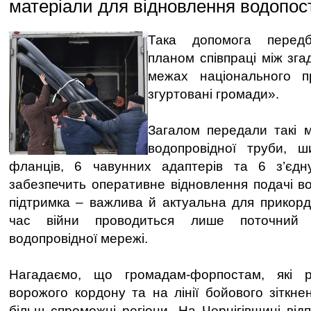
матеріали для відновлення водопос
Така допомога передб
планом співпраці між зг
межах національного пр
згуртовані громади».
Загалом передали такі м
водопровідної труби, ш
фланців, 6 чавунних адаптерів та 6 з’єд
забезпечить оперативне відновлення подачі во
підтримка – важлива й актуальна для прикордо
час війни проводиться лише поточний р
водопровідної мережі.
Нагадаємо, що громадам-форпостам, які р
ворожого кордону та на лінії бойового зіткне
більш спроможні регіони. На Чернігівщині від