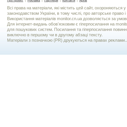
Про проект
|
Реклама
|
Партнери
|
Контакти
|
Архів
Всі права на матеріали, які містить цей сайт, охороняються у 
законодавством України, в тому числі, про авторське право і 
Використання матерiалiв monitor.cn.ua дозволяється за умов
Для iнтернет-видань обов'язковим є гiперпосилання на monito
для пошукових систем. Посилання та гіперпосилання повинні
виключно в першому чи в другому абзаці тексту.
Матеріали з позначкою (PR) друкуються на правах реклами..