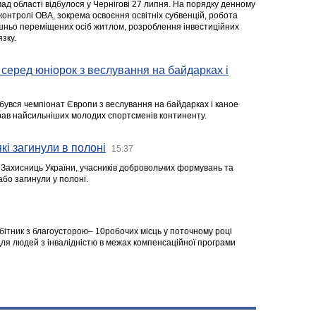
ад області відбулося у Чернігові 27 липня. На порядку денному
 контролі ОВА, зокрема освоєння освітніх субвенцій, робота
ішньо переміщених осіб житлом, розроблення інвестиційних
зку.
серед юніорок з веслування на байдарках і
ідбувся чемпіонат Європи з веслування на байдарках і каное
ібрав найсильніших молодих спортсменів континенту.
кі загинули в полоні
15:37
а Захисниць України, учасників добровольчих формувань та
 або загинули у полоні.
робітник з благоусторою– 10робочих місць у поточному році
я людей з інвалідністю в межах компенсаційної програми