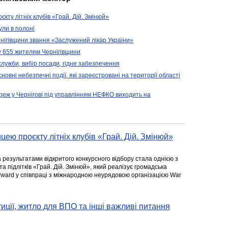
кту літніх клубів «Грай. Дій. Змінюй»
ули в полоні
нігівщини звання «Заслужений лікар України»
у 655 жителям Чернігівщини
 служби, вибір посади, гідне забезпечення
новні небезпечні події, які зареєстровані на території області
реж у Чернігові під управлінням НЕФКО виходить на
цею проєкту літніх клубів «Грай. Дій. Змінюй»
а результатами відкритого конкурсного відбору стала однією з
та підлітків «Грай. Дій. Змінюй», який реалізує громадська
rward у співпраці з міжнародною неурядовою організацією War
стиції, житло для ВПО та інші важливі питання