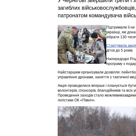
У Чернігові звершили третій і 
загиблих військовослужбовців,
патронатом командувача війс
Підтримали її не
українці, які до
зібрати 130 тися
Стартувала акці
діток до 5 років.
Напередодні Різд
програму з пода
Найстаршим організували дозвілля: пейнтбол,
управління дронами, заняття з тактичної ме
Акція проводилися вперше і планується бути 
волонтерів, спонсорів, благодійників та всіх у
Проведення заходів стало можливимзавдяки 
логістики ОК «Північ».