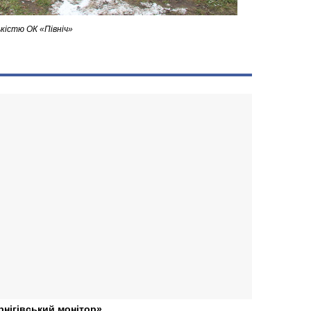
ькістю ОК «Північ»
рнігівський монітор»