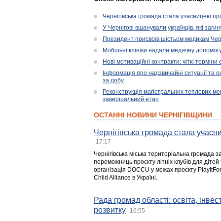
Чернігівська громада стала учасницею проє
У Чернігові вшанували українців, які загин
Президент присвоїв шістьом медикам Чер
Мобільні клініки надали медичну допомог
Нові мотиваційні контракти: чіткі терміни
Інформація про надзвичайні ситуації та ос
за добу
Реконструкція магістральних теплових ме
завершальний етап
ОСТАННІ НОВИНИ ЧЕРНІГІВЩИНИ
Чернігівська громада стала учасни
17:17
Чернігівська міська територіальна громада з
переможниць проєкту літніх клубів для дітей 
організація DOCCU у межах проєкту PlayItFo
Child Alliance в Україні.
Рада громад області: освіта, інве
розвитку
16:55