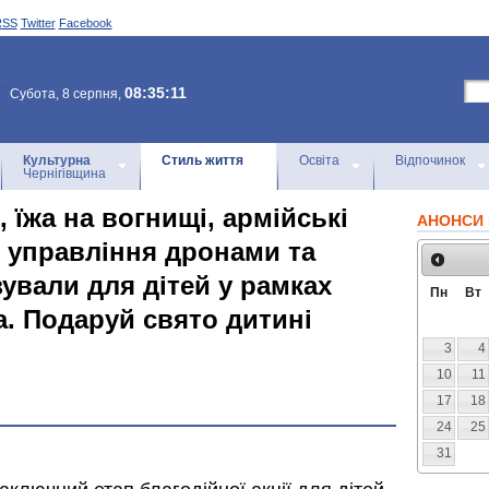
RSS
Twitter
Facebook
08:35:11
Субота, 8 серпня,
Культурна
Стиль життя
Освіта
Відпочинок
Чернігівщина
 їжа на вогнищі, армійські
АНОНСИ 
, управління дронами та
зували для дітей у рамках
Пн
Вт
а. Подаруй свято дитині
3
4
10
11
17
18
24
25
31