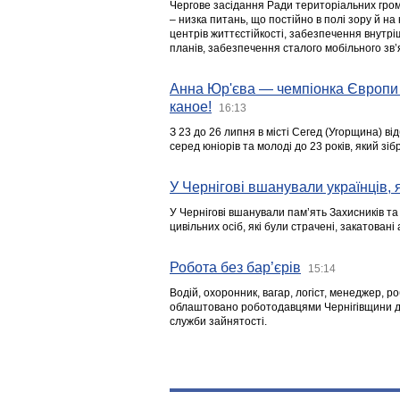
Чергове засідання Ради територіальних гром
– низка питань, що постійно в полі зору й на
центрів життєстійкості, забезпечення внутр
планів, забезпечення сталого мобільного зв’я
Анна Юр'єва — чемпіонка Європи 
каное!
16:13
З 23 до 26 липня в місті Сегед (Угорщина) в
серед юніорів та молоді до 23 років, який з
У Чернігові вшанували українців, я
У Чернігові вшанували пам’ять Захисників т
цивільних осіб, які були страчені, закатовані
Робота без бар’єрів
15:14
Водій, охоронник, вагар, логіст, менеджер, 
облаштовано роботодавцями Чернігівщини дл
служби зайнятості.