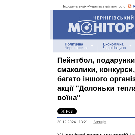
Інформ-агенція «Чернігівський монітор»:
Інформ-агенція
«Чернігівський монітор»
Політична
Економічна
Чернігівщина
Чернігівщина
Пейнтбол, подарунки,
смаколики, конкурси
багато іншого органі
акції "Долоньки тепл
воїна"
30.12.2024 13:21
—
Агенцiя