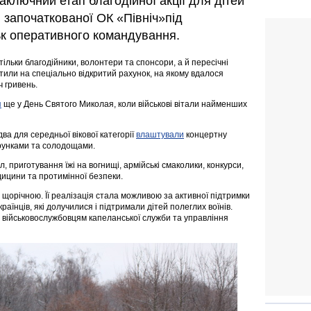
заключний етап благодійної акції для дітей
 започаткованої ОК «Північ»під
ьк оперативного командування.
 тільки благодійники, волонтери та спонсори, а й пересічні
натили на спеціально відкритий рахунок, на якому вдалося
ч гривень.
я
ще у День Святого Миколая, коли військові вітали найменших
ва для середньої вікової категорії
влаштували
концертну
рунками та солодощами.
 приготування їжі на вогнищі, армійські смаколики, конкурси,
дицини та протимінної безпеки.
щорічною. Її реалізація стала можливою за активної підтримки
країнців, які долучилися і підтримали дітей полеглих воїнів.
військовослужбовцям капеланської служби та управління