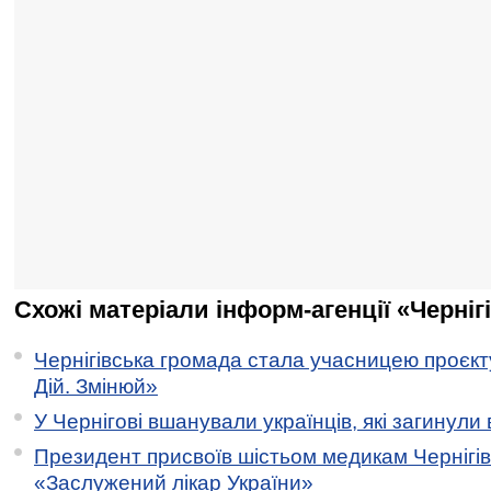
Схожі матеріали інформ-агенції «Черніг
Чернігівська громада стала учасницею проєкту 
Дій. Змінюй»
У Чернігові вшанували українців, які загинули 
Президент присвоїв шістьом медикам Чернігі
«Заслужений лікар України»