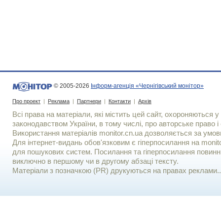
© 2005-2026
Інформ-агенція «Чернігівський монітор»
Про проект
|
Реклама
|
Партнери
|
Контакти
|
Архів
Всі права на матеріали, які містить цей сайт, охороняються у 
законодавством України, в тому числі, про авторське право і 
Використання матерiалiв monitor.cn.ua дозволяється за умов
Для iнтернет-видань обов'язковим є гiперпосилання на monito
для пошукових систем. Посилання та гіперпосилання повинні
виключно в першому чи в другому абзаці тексту.
Матеріали з позначкою (PR) друкуються на правах реклами..