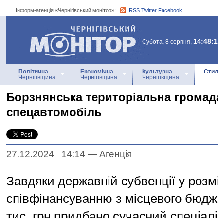
Інформ-агенція «Чернігівський монітор»:
RSS
Twitter
Facebook
Інформ-агенція
«Чернігівський монітор»
14:48:1
Субота, 8 серпня,
Політична
Економічна
Культурна
Стил
Чернігівщина
Чернігівщина
Чернігівщина
Борзнянська територіальна громад
спецавтомобіль
27.12.2024 14:14
—
Агенцiя
Завдяки державній субвенції у розмі
співфінансуванню з місцевого бюдже
тис. грн придбано сучасний спеціал