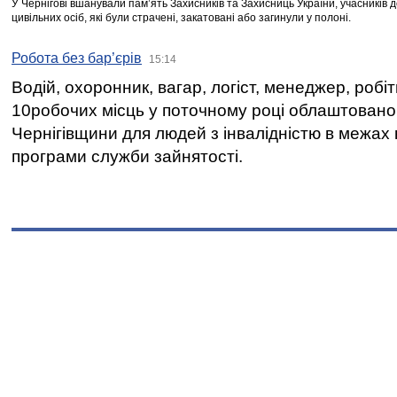
У Чернігові вшанували пам’ять Захисників та Захисниць України, учасників
цивільних осіб, які були страчені, закатовані або загинули у полоні.
Робота без бар’єрів
15:14
Водій, охоронник, вагар, логіст, менеджер, робі
10робочих місць у поточному році облаштован
Чернігівщини для людей з інвалідністю в межах
програми служби зайнятості.