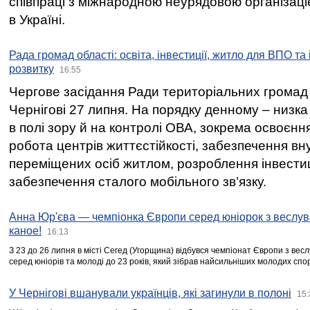
співпраці з міжнародною неурядовою організаціє
в Україні.
Рада громад області: освіта, інвестиції, житло для ВПО та
розвитку
16:55
Чергове засідання Ради територіальних громад 
Чернігові 27 липня. На порядку денному – низка
в полі зору й на контролі ОВА, зокрема освоєння
робота центрів життєстійкості, забезпечення вн
переміщених осіб житлом, розроблення інвестиц
забезпечення сталого мобільного зв’язку.
Анна Юр'єва — чемпіонка Європи серед юніорок з веслув
каное!
16:13
З 23 до 26 липня в місті Сегед (Угорщина) відбувся чемпіонат Європи з вес
серед юніорів та молоді до 23 років, який зібрав найсильніших молодих спо
У Чернігові вшанували українців, які загинули в полоні
15: