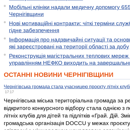
Мобільні клініки надали медичну допомогу 65
Чернігівщини
Нові мотиваційні контракти: чіткі терміни служ
гідне забезпечення
Інформація про надзвичайні ситуації та основн
які зареєстровані на території області за добу
Реконструкція магістральних теплових мереж у
управлінням НЕФКО виходить на завершальн
ОСТАННІ НОВИНИ ЧЕРНІГІВЩИНИ
Чернігівська громада стала учасницею проєкту літніх клуб
17:17
Чернігівська міська територіальна громада за 
відкритого конкурсного відбору стала однією з
літніх клубів для дітей та підлітків «Грай. Дій. З
громадська організація DOCCU у межах проєкту 