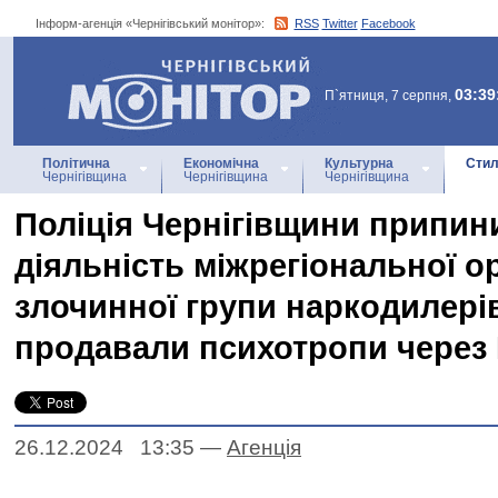
Інформ-агенція «Чернігівський монітор»:
RSS
Twitter
Facebook
Інформ-агенція
«Чернігівський монітор»
03:39
П`ятниця, 7 серпня,
Політична
Економічна
Культурна
Стил
Чернігівщина
Чернігівщина
Чернігівщина
Поліція Чернігівщини припин
діяльність міжрегіональної о
злочинної групи наркодилерів
продавали психотропи через 
26.12.2024 13:35
—
Агенцiя