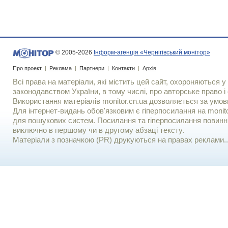
© 2005-2026
Інформ-агенція «Чернігівський монітор»
Про проект
|
Реклама
|
Партнери
|
Контакти
|
Архів
Всі права на матеріали, які містить цей сайт, охороняються у 
законодавством України, в тому числі, про авторське право і 
Використання матерiалiв monitor.cn.ua дозволяється за умов
Для iнтернет-видань обов'язковим є гiперпосилання на monito
для пошукових систем. Посилання та гіперпосилання повинні
виключно в першому чи в другому абзаці тексту.
Матеріали з позначкою (PR) друкуються на правах реклами..