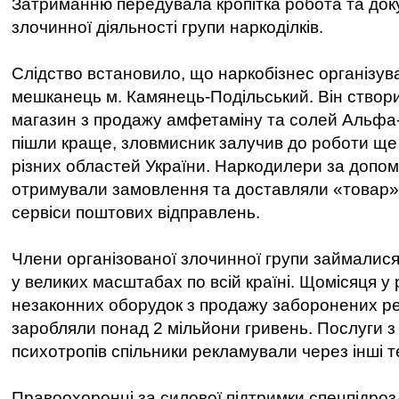
Затриманню передувала кропітка робота та до
злочинної діяльності групи наркоділків.
Слідство встановило, що наркобізнес організув
мешканець м. Камянець-Подільський. Він створи
магазин з продажу амфетаміну та солей Альфа
пішли краще, зловмисник залучив до роботи ще п
різних областей України. Наркодилери за допо
отримували замовлення та доставляли «товар»
сервіси поштових відправлень.
Члени організованої злочинної групи займалися
у великих масштабах по всій країні. Щомісяця у 
незаконних оборудок з продажу заборонених р
заробляли понад 2 мільйони гривень. Послуги 
психотропів спільники рекламували через інші 
Правоохоронці за силової підтримки спецпідро