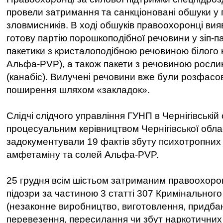
провели затримання та санкціоновані обшуки у
зловмисників. В ході обшуків правоохоронці ви
готову партію порошкоподібної речовини у зіп-п
пакетики з кристалоподібною речовиною білого 
Альфа-PVP), а також пакети з речовиною росл
(канабіс). Вилучені речовини вже були розфасова
поширення шляхом «закладок».
Слідчі слідчого управління ГУНП в Чернігівській 
процесуальним керівництвом Чернігівської обла
задокументували 19 фактів збуту психотропних
амфетаміну та солей Альфа-PVP.
25 грудня всім шістьом затриманим правоохоро
підозри за частиною 3 статті 307 Кримінального
(незаконне виробництво, виготовлення, придбан
перевезення, пересилання чи збут наркотичних 