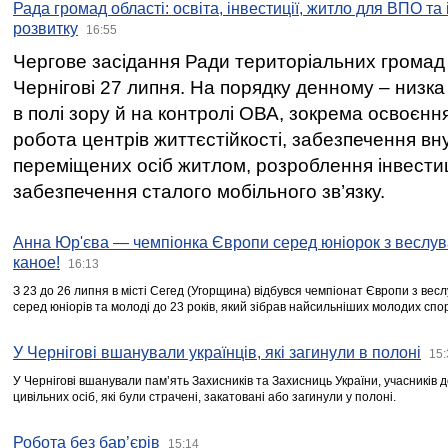
Рада громад області: освіта, інвестиції, житло для ВПО та
розвитку
16:55
Чергове засідання Ради територіальних громад 
Чернігові 27 липня. На порядку денному – низка
в полі зору й на контролі ОВА, зокрема освоєння
робота центрів життєстійкості, забезпечення вн
переміщених осіб житлом, розроблення інвестиц
забезпечення сталого мобільного зв’язку.
Анна Юр'єва — чемпіонка Європи серед юніорок з веслув
каное!
16:13
З 23 до 26 липня в місті Сегед (Угорщина) відбувся чемпіонат Європи з вес
серед юніорів та молоді до 23 років, який зібрав найсильніших молодих спо
У Чернігові вшанували українців, які загинули в полоні
15:
У Чернігові вшанували пам’ять Захисників та Захисниць України, учасників
цивільних осіб, які були страчені, закатовані або загинули у полоні.
Робота без бар’єрів
15:14