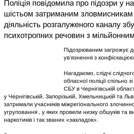
Поліція повідомила про підозри у на
шістьом затриманим зловмисникам
діяльність розгалуженого каналу зб
психотропних речовин з мільйонни
Підозрюваним загрожує до
ув’язнення з конфіскаціє
Нагадаємо, слідчі слідчог
обласної поліції спільно з
СБУ в Чернігівській област
у Чернігівській, Запорізькій, Хмельницькій та Ль
затримали учасників міжрегіонального злочинно
угруповання , у яких провели низку обшуків та ви
наркотиків і так званих «закладок».