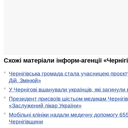
Схожі матеріали інформ-агенції «Черніг
Чернігівська громада стала учасницею проєкту 
Дій. Змінюй»
У Чернігові вшанували українців, які загинули 
Президент присвоїв шістьом медикам Чернігі
«Заслужений лікар України»
Мобільні клініки надали медичну допомогу 65
Чернігівщини