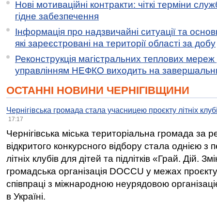
Нові мотиваційні контракти: чіткі терміни служ
гідне забезпечення
Інформація про надзвичайні ситуації та основн
які зареєстровані на території області за добу
Реконструкція магістральних теплових мереж у
управлінням НЕФКО виходить на завершальн
ОСТАННІ НОВИНИ ЧЕРНІГІВЩИНИ
Чернігівська громада стала учасницею проєкту літніх клуб
17:17
Чернігівська міська територіальна громада за 
відкритого конкурсного відбору стала однією з
літніх клубів для дітей та підлітків «Грай. Дій. З
громадська організація DOCCU у межах проєкту 
співпраці з міжнародною неурядовою організаціє
в Україні.