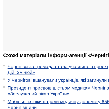
Схожі матеріали інформ-агенції «Черніг
Чернігівська громада стала учасницею проєкту 
Дій. Змінюй»
У Чернігові вшанували українців, які загинули 
Президент присвоїв шістьом медикам Чернігі
«Заслужений лікар України»
Мобільні клініки надали медичну допомогу 65
Чернігівщини