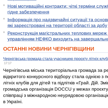
Нові мотиваційні контракти: чіткі терміни служ
гідне забезпечення
Інформація про надзвичайні ситуації та основн
які зареєстровані на території області за добу
Реконструкція магістральних теплових мереж у
управлінням НЕФКО виходить на завершальн
ОСТАННІ НОВИНИ ЧЕРНІГІВЩИНИ
Чернігівська громада стала учасницею проєкту літніх клуб
17:17
Чернігівська міська територіальна громада за 
відкритого конкурсного відбору стала однією з
літніх клубів для дітей та підлітків «Грай. Дій. З
громадська організація DOCCU у межах проєкту 
співпраці з міжнародною неурядовою організаціє
в Україні.