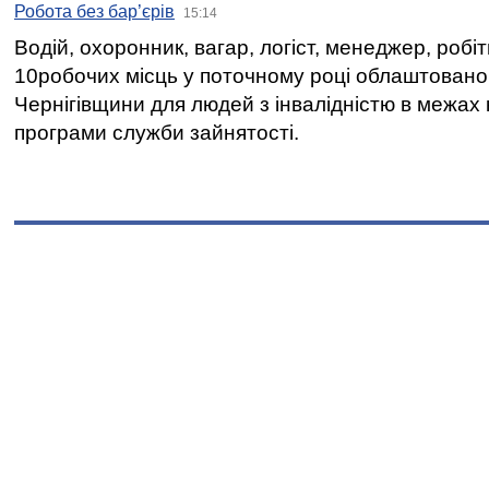
Робота без бар’єрів
15:14
Водій, охоронник, вагар, логіст, менеджер, робі
10робочих місць у поточному році облаштован
Чернігівщини для людей з інвалідністю в межах
програми служби зайнятості.