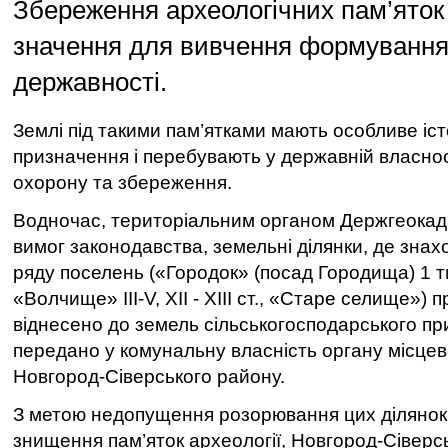
Збереження археологічних пам’яток
значення для вивчення формування 
державності.
Землі під такими пам’ятками мають особливе іс
призначення і перебувають у державній власнос
охорону та збереження.
Водночас, територіальним органом Держгеокад
вимог законодавства, земельні ділянки, де зна
ряду поселень («Городок» (посад Городища) 1 тис. 
«Волчище» ІІІ-V, XIІ - XIII ст., «Старе селище»)
віднесено до земель сільськогосподарського пр
передано у комунальну власність органу місце
Новгород-Сіверського району.
З метою недопущення розорювання цих ділянок т
знищення пам’яток археології, Новгород-Сівер