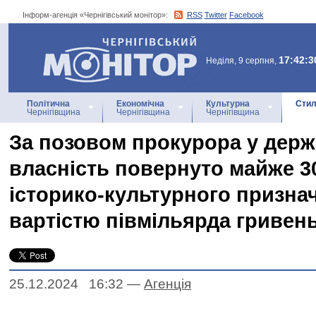
Інформ-агенція «Чернігівський монітор»:
RSS
Twitter
Facebook
Інформ-агенція
«Чернігівський монітор»
17:42:3
Неділя, 9 серпня,
Політична
Економічна
Культурна
Стил
Чернігівщина
Чернігівщина
Чернігівщина
За позовом прокурора у дер
власність повернуто майже 3
історико-культурного призна
вартістю півмільярда гривен
25.12.2024 16:32
—
Агенцiя