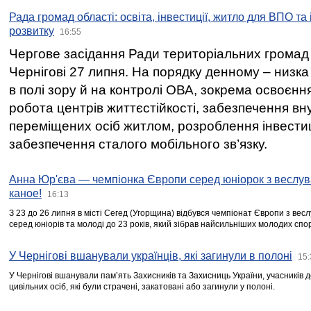
Рада громад області: освіта, інвестиції, житло для ВПО та
розвитку
16:55
Чергове засідання Ради територіальних громад 
Чернігові 27 липня. На порядку денному – низка
в полі зору й на контролі ОВА, зокрема освоєння
робота центрів життєстійкості, забезпечення вн
переміщених осіб житлом, розроблення інвестиц
забезпечення сталого мобільного зв’язку.
Анна Юр'єва — чемпіонка Європи серед юніорок з веслув
каное!
16:13
З 23 до 26 липня в місті Сегед (Угорщина) відбувся чемпіонат Європи з вес
серед юніорів та молоді до 23 років, який зібрав найсильніших молодих спо
У Чернігові вшанували українців, які загинули в полоні
15:
У Чернігові вшанували пам’ять Захисників та Захисниць України, учасників
цивільних осіб, які були страчені, закатовані або загинули у полоні.