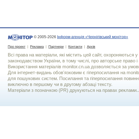
© 2005-2026
Інформ-агенція «Чернігівський монітор»
Про проект
|
Реклама
|
Партнери
|
Контакти
|
Архів
Всі права на матеріали, які містить цей сайт, охороняються у 
законодавством України, в тому числі, про авторське право і 
Використання матерiалiв monitor.cn.ua дозволяється за умов
Для iнтернет-видань обов'язковим є гiперпосилання на monito
для пошукових систем. Посилання та гіперпосилання повинні
виключно в першому чи в другому абзаці тексту.
Матеріали з позначкою (PR) друкуються на правах реклами..