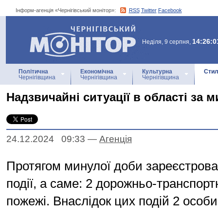
Інформ-агенція «Чернігівський монітор»:
RSS
Twitter
Facebook
Інформ-агенція
«Чернігівський монітор»
14:26:0
Неділя, 9 серпня,
Політична
Економічна
Культурна
Стил
Чернігівщина
Чернігівщина
Чернігівщина
Надзвичайні ситуації в області за 
24.12.2024 09:33
—
Агенцiя
Протягом минулої доби зареєстрова
події, а саме: 2 дорожньо-транспортн
пожежі. Внаслідок цих подій 2 особ