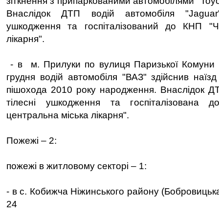
зіткнення з припаркованими автомобілями "Toy
Внаслідок ДТП водій автомобіля "Jaguar
ушкодження та госпіталізований до КНП "Че
лікарня".
- в м. Прилуки по вулиця Паризької Комуни 
грудня водій автомобіля "ВАЗ" здійснив наїзд
пішохода 2010 року народження. Внаслідок Д
тілесні ушкодження та госпіталізована 
центральна міська лікарня".
Пожежі – 2:
пожежі в житловому секторі – 1:
- в с. Кобижча Ніжинського району (Бобровицька
24