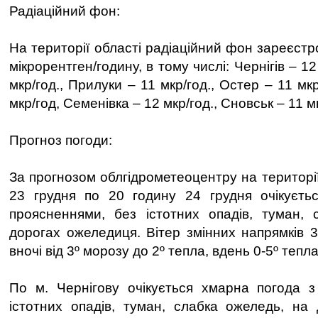
Радіаційний фон:
На території області радіаційний фон зареєст
мікрорентген/годину, в тому числі: Чернігів – 12
мкр/год., Прилуки – 11 мкр/год., Остер – 11 мк
мкр/год, Семенівка – 12 мкр/год., Сновськ – 11 м
Прогноз погоди:
За прогнозом облгідрометеоцентру на території
23 грудня по 20 годину 24 грудня очікуєть
проясненнями, без істотних опадів, туман, 
дорогах ожеледиця. Вітер змінних напрямків 3
вночі від 3º морозу до 2º тепла, вдень 0-5º тепла
По м. Чернігову очікується хмарна погода з
істотних опадів, туман, слабка ожеледь, на