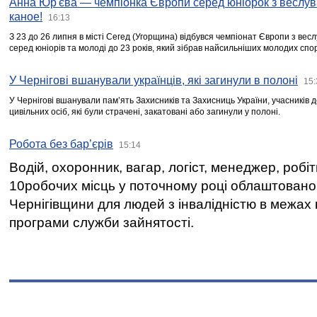
Анна Юр'єва — чемпіонка Європи серед юніорок з веслув
каное!
16:13
З 23 до 26 липня в місті Сегед (Угорщина) відбувся чемпіонат Європи з вес
серед юніорів та молоді до 23 років, який зібрав найсильніших молодих спо
У Чернігові вшанували українців, які загинули в полоні
15:
У Чернігові вшанували пам’ять Захисників та Захисниць України, учасників
цивільних осіб, які були страчені, закатовані або загинули у полоні.
Робота без бар’єрів
15:14
Водій, охоронник, вагар, логіст, менеджер, робі
10робочих місць у поточному році облаштован
Чернігівщини для людей з інвалідністю в межах
програми служби зайнятості.