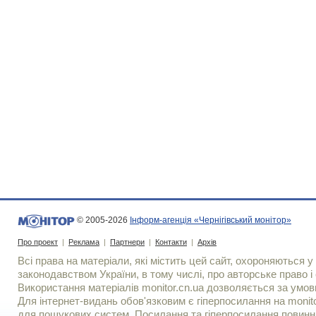
© 2005-2026
Інформ-агенція «Чернігівський монітор»
Про проект
|
Реклама
|
Партнери
|
Контакти
|
Архів
Всі права на матеріали, які містить цей сайт, охороняються у 
законодавством України, в тому числі, про авторське право і 
Використання матерiалiв monitor.cn.ua дозволяється за умов
Для iнтернет-видань обов'язковим є гiперпосилання на monito
для пошукових систем. Посилання та гіперпосилання повинні