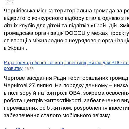
17:17
Чернігівська міська територіальна громада за 
відкритого конкурсного відбору стала однією з
літніх клубів для дітей та підлітків «Грай. Дій. З
громадська організація DOCCU у межах проєкту 
співпраці з міжнародною неурядовою організаціє
в Україні.
Рада громад області: освіта, інвестиції, житло для ВПО та
розвитку
16:55
Чергове засідання Ради територіальних громад 
Чернігові 27 липня. На порядку денному – низка
в полі зору й на контролі ОВА, зокрема освоєння
робота центрів життєстійкості, забезпечення вн
переміщених осіб житлом, розроблення інвестиц
забезпечення сталого мобільного зв’язку.