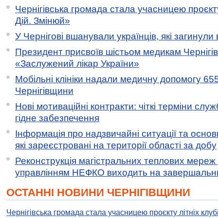
Чернігівська громада стала учасницею проєкту 
Дій. Змінюй»
У Чернігові вшанували українців, які загинули 
Президент присвоїв шістьом медикам Чернігі
«Заслужений лікар України»
Мобільні клініки надали медичну допомогу 65
Чернігівщини
Нові мотиваційні контракти: чіткі терміни служ
гідне забезпечення
Інформація про надзвичайні ситуації та основн
які зареєстровані на території області за добу
Реконструкція магістральних теплових мереж у
управлінням НЕФКО виходить на завершальн
ОСТАННІ НОВИНИ ЧЕРНІГІВЩИНИ
Чернігівська громада стала учасницею проєкту літніх клуб