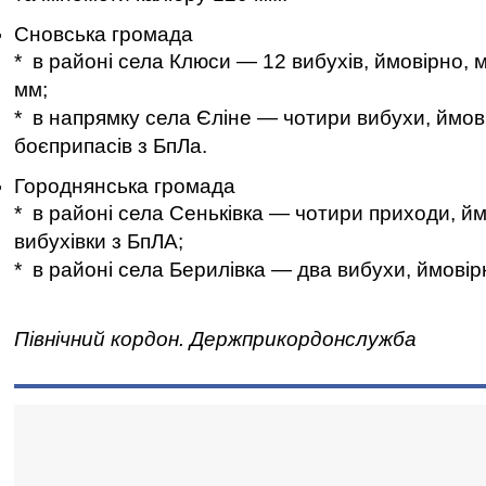
Сновська громада
* в районі села Клюси — 12 вибухів, ймовірно, 
мм;
* в напрямку села Єліне — чотири вибухи, ймов
боєприпасів з БпЛа.
Городнянська громада
* в районі села Сеньківка — чотири приходи, йм
вибухівки з БпЛА;
* в районі села Берилівка — два вибухи, ймовір
Північний кордон. Держприкордонслужба