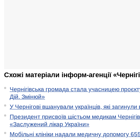
Схожі матеріали інформ-агенції «Черніг
Чернігівська громада стала учасницею проєкту 
Дій. Змінюй»
У Чернігові вшанували українців, які загинули 
Президент присвоїв шістьом медикам Чернігі
«Заслужений лікар України»
Мобільні клініки надали медичну допомогу 65