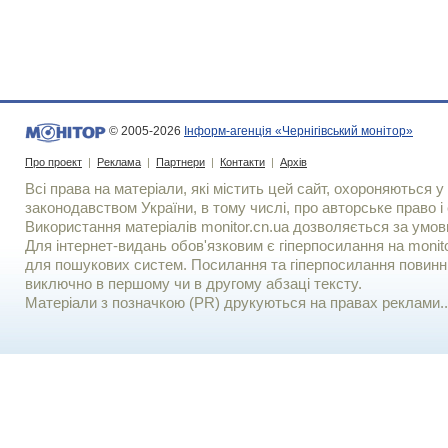
© 2005-2026
Інформ-агенція «Чернігівський монітор»
Про проект
|
Реклама
|
Партнери
|
Контакти
|
Архів
Всі права на матеріали, які містить цей сайт, охороняються у 
законодавством України, в тому числі, про авторське право і 
Використання матерiалiв monitor.cn.ua дозволяється за умов
Для iнтернет-видань обов'язковим є гiперпосилання на monito
для пошукових систем. Посилання та гіперпосилання повинні
виключно в першому чи в другому абзаці тексту.
Матеріали з позначкою (PR) друкуються на правах реклами..