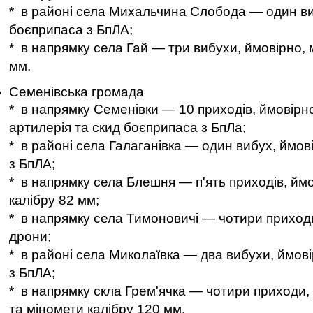
* в районі села Михальчина Слобода — один ви
боєприпаса з БпЛА;
* в напрямку села Гай — три вибухи, ймовірно, 
мм.
Семенівська громада
* в напрямку Семенівки — 10 приходів, ймовірн
артилерія та скид боєприпаса з БпЛа;
* в районі села Галаганівка — один вибух, ймові
з БпЛА;
* в напрямку села Блешня — п'ять приходів, ймо
калібру 82 мм;
* в напрямку села Тимоновичі — чотири приходи
дрони;
* в районі села Миколаївка — два вибухи, ймові
з БпЛА;
* в напрямку скла Грем'ячка — чотири приходи,
та міномети калібру 120 мм.