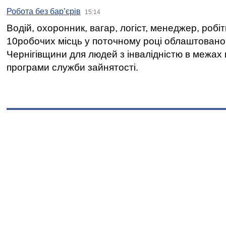
Робота без бар’єрів
15:14
Водій, охоронник, вагар, логіст, менеджер, робі
10робочих місць у поточному році облаштован
Чернігівщини для людей з інвалідністю в межах
програми служби зайнятості.