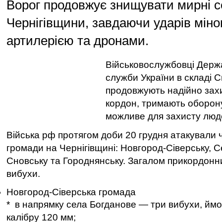
Ворог продовжує знищувати мирні с
Чернігівщини, завдаючи ударів мін
артилерією та дронами.
Військовослужбовці Держ
служби України в складі 
продовжують надійно зах
кордон, тримають оборону
можливе для захисту люде
Війська рф протягом доби 20 грудня атакували 
громади на Чернігівщині: Новгород-Сіверську, С
Сновську та Городнянську. Загалом прикордонн
вибухи.
Новгород-Сіверська громада
* в напрямку села Богданове — три вибухи, ймо
калібру 120 мм;