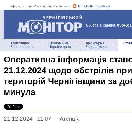
Інформ-агенція «Чернігівський монітор»:
RSS
Twitter
Facebook
Інформ-агенція
«Чернігівський монітор»
09:48:1
Субота, 8 серпня,
Політична
Економічна
Культурна
Стил
Чернігівщина
Чернігівщина
Чернігівщина
Оперативна інформація стано
21.12.2024 щодо обстрілів п
територій Чернігівщини за до
минула
21.12.2024 11:07
—
Агенцiя