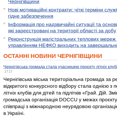
Чернігівщини
Нові мотиваційні контракти: чіткі терміни служ
гідне забезпечення
Інформація про надзвичайні ситуації та основн
які зареєстровані на території області за добу
Реконструкція магістральних теплових мереж у
управлінням НЕФКО виходить на завершальн
ОСТАННІ НОВИНИ ЧЕРНІГІВЩИНИ
Чернігівська громада стала учасницею проєкту літніх клуб
17:17
Чернігівська міська територіальна громада за 
відкритого конкурсного відбору стала однією з
літніх клубів для дітей та підлітків «Грай. Дій. З
громадська організація DOCCU у межах проєкту 
співпраці з міжнародною неурядовою організаціє
в Україні.