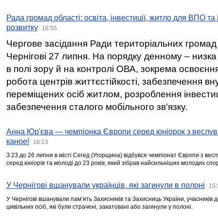
Рада громад області: освіта, інвестиції, житло для ВПО та
розвитку
16:55
Чергове засідання Ради територіальних громад 
Чернігові 27 липня. На порядку денному – низка
в полі зору й на контролі ОВА, зокрема освоєння
робота центрів життєстійкості, забезпечення вн
переміщених осіб житлом, розроблення інвестиц
забезпечення сталого мобільного зв’язку.
Анна Юр'єва — чемпіонка Європи серед юніорок з веслув
каное!
16:13
З 23 до 26 липня в місті Сегед (Угорщина) відбувся чемпіонат Європи з вес
серед юніорів та молоді до 23 років, який зібрав найсильніших молодих спо
У Чернігові вшанували українців, які загинули в полоні
15:
У Чернігові вшанували пам’ять Захисників та Захисниць України, учасників
цивільних осіб, які були страчені, закатовані або загинули у полоні.