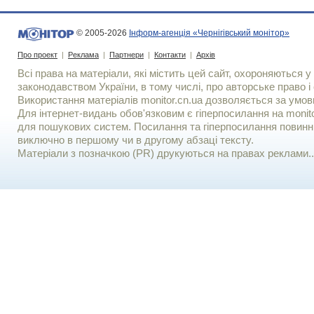
© 2005-2026
Інформ-агенція «Чернігівський монітор»
Про проект
|
Реклама
|
Партнери
|
Контакти
|
Архів
Всі права на матеріали, які містить цей сайт, охороняються у 
законодавством України, в тому числі, про авторське право і 
Використання матерiалiв monitor.cn.ua дозволяється за умов
Для iнтернет-видань обов'язковим є гiперпосилання на monito
для пошукових систем. Посилання та гіперпосилання повинні
виключно в першому чи в другому абзаці тексту.
Матеріали з позначкою (PR) друкуються на правах реклами..