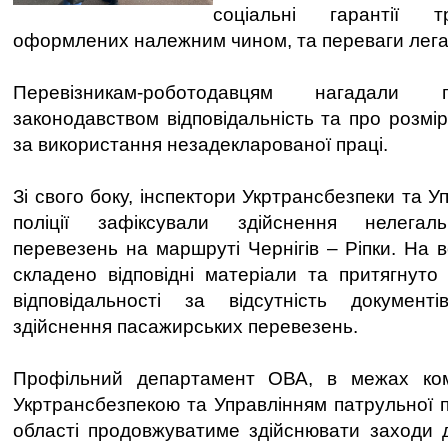
соціальні гарантії т
оформлених належним чином, та переваги легал
Перевізникам-роботодавцям нагадали 
законодавством відповідальність та про розмі
за використання незадекларованої праці.
Зі свого боку, інспектори Укртрансбезпеки та У
поліції зафіксували здійснення нелегал
перевезень на маршруті Чернігів – Ріпки. На во
складено відповідні матеріали та притягнуто 
відповідальності за відсутність документ
здійснення пасажирських перевезень.
Профільний департамент ОВА, в межах комп
Укртрансбезпекою та Управлінням патрульної пол
області продовжуватиме здійснювати заходи 