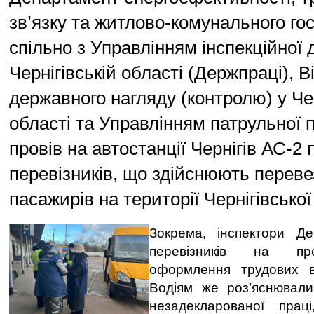
зв’язку та житлово-комунального г
спільно з Управлінням інспекційної 
Чернігівській області (Держпраці), В
державного нагляду (контролю) у Чер
області та Управлінням патрульної по
провів на автостанції Чернігів АС-2 
перевізників, що здійснюють перев
пасажирів на території Чернігівської
Зокрема, інспектори Де
перевізників на пр
оформлення трудових в
Водіям же роз’яснювали
незадекларованої прац