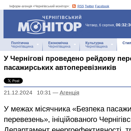
Інформ-агенція «Чернігівський монітор»:
RSS
Twitter
Facebook
Інформ-агенція
«Чернігівський монітор»
06:32:3
Четвер, 6 серпня,
Політична
Економічна
Культурна
Стил
Чернігівщина
Чернігівщина
Чернігівщина
У Чернігові проведено рейдову пер
пасажирських автоперевізників
21.12.2024 10:31
—
Агенцiя
У межах місячника «Безпека пасаж
перевезень», ініційованого Чернігів
Департамент енергоефективності, т