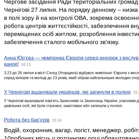
Чергове засідання Ради територіальних громад 
Чернігові 27 липня. На порядку денному – низка
в полі зору й на контролі ОВА, зокрема освоєння
робота центрів життєстійкості, забезпечення вн
переміщених осіб житлом, розроблення інвестиц
забезпечення сталого мобільного зв’язку.
Анна Юр'єва — чемпіонка Європи серед юніорок з веслув
каное!
16:13
З 23 до 26 липня в місті Сегед (Угорщина) відбувся чемпіонат Європи з вес
серед юніорів та молоді до 23 років, який зібрав найсильніших молодих спо
У Чернігові вшанували українців, які загинули в полоні
15:
У Чернігові вшанували пам’ять Захисників та Захисниць України, учасників
цивільних осіб, які були страчені, закатовані або загинули у полоні.
Робота без бар’єрів
15:14
Водій, охоронник, вагар, логіст, менеджер, робі
10робочих місць у поточному році облаштован