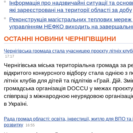
Інформація про надзвичайні ситуації та основн
які зареєстровані на території області за добу
Реконструкція магістральних теплових мереж у
управлінням НЕФКО виходить на завершальн
ОСТАННІ НОВИНИ ЧЕРНІГІВЩИНИ
Чернігівська громада стала учасницею проєкту літніх клуб
17:17
Чернігівська міська територіальна громада за 
відкритого конкурсного відбору стала однією з
літніх клубів для дітей та підлітків «Грай. Дій. З
громадська організація DOCCU у межах проєкту 
співпраці з міжнародною неурядовою організаціє
в Україні.
Рада громад області: освіта, інвестиції, житло для ВПО та
розвитку
16:55