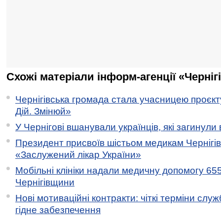
Схожі матеріали інформ-агенції «Черніг
Чернігівська громада стала учасницею проєкту 
Дій. Змінюй»
У Чернігові вшанували українців, які загинули 
Президент присвоїв шістьом медикам Чернігі
«Заслужений лікар України»
Мобільні клініки надали медичну допомогу 65
Чернігівщини
Нові мотиваційні контракти: чіткі терміни служ
гідне забезпечення