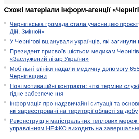
Схожі матеріали інформ-агенції «Черніг
Чернігівська громада стала учасницею проєкту 
Дій. Змінюй»
У Чернігові вшанували українців, які загинули 
Президент присвоїв шістьом медикам Чернігі
«Заслужений лікар України»
Мобільні клініки надали медичну допомогу 65
Чернігівщини
Нові мотиваційні контракти: чіткі терміни служ
гідне забезпечення
Інформація про надзвичайні ситуації та основн
які зареєстровані на території області за добу
Реконструкція магістральних теплових мереж у
управлінням НЕФКО виходить на завершальн