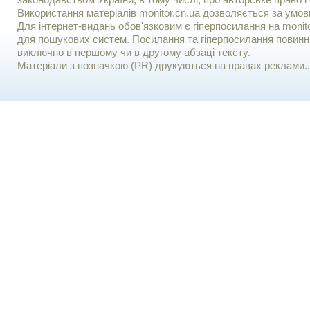
законодавством України, в тому числі, про авторське право і 
Використання матерiалiв monitor.cn.ua дозволяється за умов
Для iнтернет-видань обов'язковим є гiперпосилання на monito
для пошукових систем. Посилання та гіперпосилання повинні
виключно в першому чи в другому абзаці тексту.
Матеріали з позначкою (PR) друкуються на правах реклами..