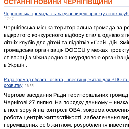
ОСТАННІ НОВИНИ ЧЕРНІГІВЩИНИ
Чернігівська громада стала учасницею проєкту літніх клуб
17:17
Чернігівська міська територіальна громада за 
відкритого конкурсного відбору стала однією з
літніх клубів для дітей та підлітків «Грай. Дій. З
громадська організація DOCCU у межах проєкту 
співпраці з міжнародною неурядовою організаціє
в Україні.
Рада громад області: освіта, інвестиції, житло для ВПО та
розвитку
16:55
Чергове засідання Ради територіальних громад 
Чернігові 27 липня. На порядку денному – низка
в полі зору й на контролі ОВА, зокрема освоєння
робота центрів життєстійкості, забезпечення вн
переміщених осіб житлом, розроблення інвестиц