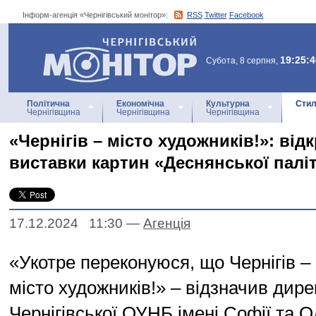
Інформ-агенція «Чернігівський монітор»:
RSS
Twitter
Facebook
Інформ-агенція
«Чернігівський монітор»
19:25:4
Субота, 8 серпня,
Політична
Економічна
Культурна
Стил
Чернігівщина
Чернігівщина
Чернігівщина
«Чернігів – місто художників!»: відк
виставки картин «Деснянської палі
17.12.2024 11:30
—
Агенцiя
«Укотре переконуюся, що Чернігів –
місто художників!» – відзначив дире
Чернігівської ОУНБ імені Софії та 