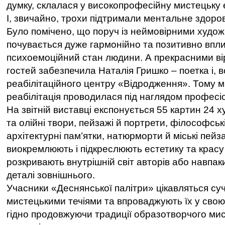
думку, склалася у високопрофесійну мистецьку 
І, звичайно, трохи підтримали ментальне здоров
Було помічено, що поруч із неймовірними худож
почувається дуже гармонійно та позитивно впл
психоемоційний стан людини. А прекрасними ві
гостей забезпечила Наталія Гришко – поетка і, 
реабілітаційного центру «Відродження». Тому 
реабілітація проводилася під наглядом професіо
На звітній виставці експонується 55 картин 24 х
та олійні твори, пейзажі й портрети, філософськ
архітектурні пам’ятки, натюрморти й міські пейзаж
виокремлюють і підкреслюють естетику та красу 
розкривають внутрішній світ авторів або навпаки
деталі зовнішнього.
Учасники «Деснянської палітри» цікавляться с
мистецькими течіями та впроваджують їх у свою
гідно продовжуючи традиції образотворчого ми