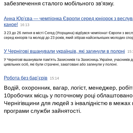
забезпечення сталого мобільного зв’язку.
Анна Юр'єва — чемпіонка Європи серед юніорок з веслув
каное!
16:13
З 23 до 26 липня в місті Сегед (Угорщина) відбувся чемпіонат Європи з вес
серед юніорів та молоді до 23 років, який зібрав найсильніших молодих спо
У Чернігові вшанували українців, які загинули в полоні
15:
У Чернігові вшанували пам’ять Захисників та Захисниць України, учасників
цивільних осіб, які були страчені, закатовані або загинули у полоні.
Робота без бар’єрів
15:14
Водій, охоронник, вагар, логіст, менеджер, робі
10робочих місць у поточному році облаштован
Чернігівщини для людей з інвалідністю в межах
програми служби зайнятості.