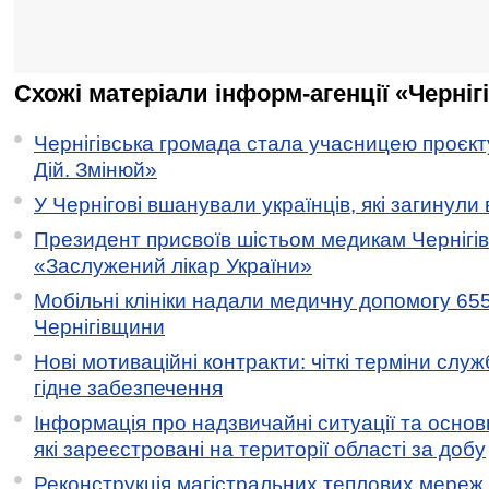
Схожі матеріали інформ-агенції «Черніг
Чернігівська громада стала учасницею проєкту 
Дій. Змінюй»
У Чернігові вшанували українців, які загинули 
Президент присвоїв шістьом медикам Чернігі
«Заслужений лікар України»
Мобільні клініки надали медичну допомогу 65
Чернігівщини
Нові мотиваційні контракти: чіткі терміни служ
гідне забезпечення
Інформація про надзвичайні ситуації та основн
які зареєстровані на території області за добу
Реконструкція магістральних теплових мереж у