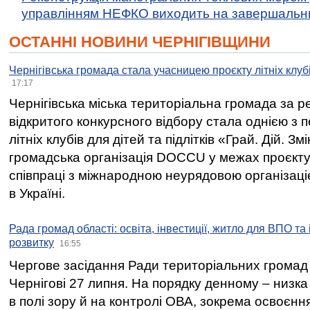
управлінням НЕФКО виходить на завершальн
ОСТАННІ НОВИНИ ЧЕРНІГІВЩИНИ
Чернігівська громада стала учасницею проєкту літніх клуб
17:17
Чернігівська міська територіальна громада за 
відкритого конкурсного відбору стала однією з
літніх клубів для дітей та підлітків «Грай. Дій. З
громадська організація DOCCU у межах проєкту 
співпраці з міжнародною неурядовою організаціє
в Україні.
Рада громад області: освіта, інвестиції, житло для ВПО та
розвитку
16:55
Чергове засідання Ради територіальних громад 
Чернігові 27 липня. На порядку денному – низка
в полі зору й на контролі ОВА, зокрема освоєння