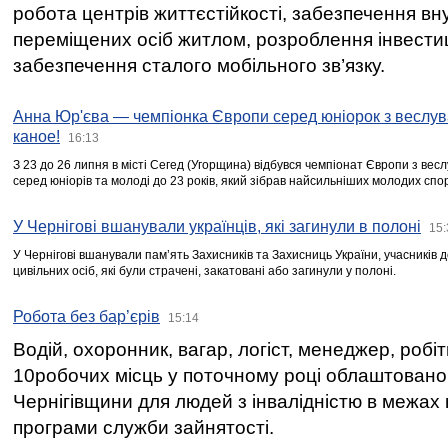
робота центрів життєстійкості, забезпечення вн
переміщених осіб житлом, розроблення інвестиц
забезпечення сталого мобільного зв’язку.
Анна Юр'єва — чемпіонка Європи серед юніорок з веслув
каное!
16:13
З 23 до 26 липня в місті Сегед (Угорщина) відбувся чемпіонат Європи з вес
серед юніорів та молоді до 23 років, який зібрав найсильніших молодих спо
У Чернігові вшанували українців, які загинули в полоні
15:
У Чернігові вшанували пам’ять Захисників та Захисниць України, учасників
цивільних осіб, які були страчені, закатовані або загинули у полоні.
Робота без бар’єрів
15:14
Водій, охоронник, вагар, логіст, менеджер, робі
10робочих місць у поточному році облаштован
Чернігівщини для людей з інвалідністю в межах
програми служби зайнятості.