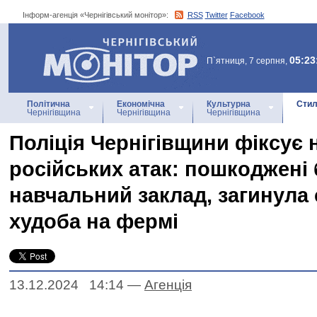
Інформ-агенція «Чернігівський монітор»:
RSS
Twitter
Facebook
Інформ-агенція
«Чернігівський монітор»
05:23
П`ятниця, 7 серпня,
Політична
Економічна
Культурна
Стил
Чернігівщина
Чернігівщина
Чернігівщина
Поліція Чернігівщини фіксує 
російських атак: пошкоджені 
навчальний заклад, загинула 
худоба на фермі
13.12.2024 14:14
—
Агенцiя