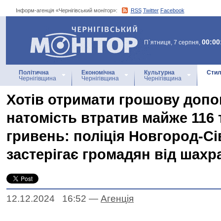
Інформ-агенція «Чернігівський монітор»:
RSS
Twitter
Facebook
Інформ-агенція
«Чернігівський монітор»
00:00
П`ятниця, 7 серпня,
Політична
Економічна
Культурна
Стил
Чернігівщина
Чернігівщина
Чернігівщина
Хотів отримати грошову допо
натомість втратив майже 116 
гривень: поліція Новгород-С
застерігає громадян від шахр
12.12.2024 16:52
—
Агенцiя