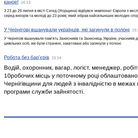
каное!
16:13
З 23 до 26 липня в місті Сегед (Угорщина) відбувся чемпіонат Європи з вес
серед юніорів та молоді до 23 років, який зібрав найсильніших молодих спо
У Чернігові вшанували українців, які загинули в полоні
15:
У Чернігові вшанували пам’ять Захисників та Захисниць України, учасників
цивільних осіб, які були страчені, закатовані або загинули у полоні.
Робота без бар’єрів
15:14
Водій, охоронник, вагар, логіст, менеджер, робі
10робочих місць у поточному році облаштован
Чернігівщини для людей з інвалідністю в межах
програми служби зайнятості.