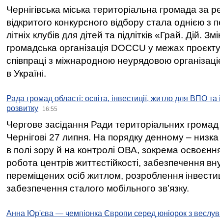
Чернігівська міська територіальна громада за 
відкритого конкурсного відбору стала однією з
літніх клубів для дітей та підлітків «Грай. Дій. З
громадська організація DOCCU у межах проєкту 
співпраці з міжнародною неурядовою організаціє
в Україні.
Рада громад області: освіта, інвестиції, житло для ВПО та
розвитку
16:55
Чергове засідання Ради територіальних громад 
Чернігові 27 липня. На порядку денному – низка
в полі зору й на контролі ОВА, зокрема освоєння
робота центрів життєстійкості, забезпечення вн
переміщених осіб житлом, розроблення інвестиц
забезпечення сталого мобільного зв’язку.
Анна Юр'єва — чемпіонка Європи серед юніорок з веслув