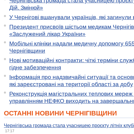
Чернігівська громада стала учасницею проєкту 
Дій. Змінюй»
У Чернігові вшанували українців, які загинули 
Президент присвоїв шістьом медикам Чернігі
«Заслужений лікар України»
Мобільні клініки надали медичну допомогу 65
Чернігівщини
Нові мотиваційні контракти: чіткі терміни служ
гідне забезпечення
Інформація про надзвичайні ситуації та основн
які зареєстровані на території області за добу
Реконструкція магістральних теплових мереж у
управлінням НЕФКО виходить на завершальн
ОСТАННІ НОВИНИ ЧЕРНІГІВЩИНИ
Чернігівська громада стала учасницею проєкту літніх клуб
17:17