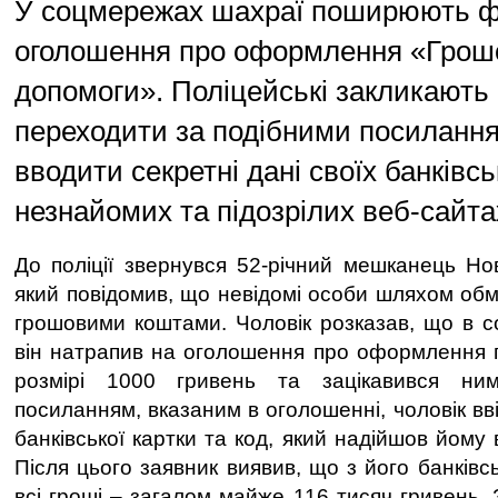
У соцмережах шахраї поширюють ф
оголошення про оформлення «Грош
допомоги». Поліцейські закликають
переходити за подібними посилання
вводити секретні дані своїх банківсь
незнайомих та підозрілих веб-сайта
До поліції звернувся 52-річний мешканець Нов
який повідомив, що невідомі особи шляхом обм
грошовими коштами. Чоловік розказав, що в 
він натрапив на оголошення про оформлення 
розмірі 1000 гривень та зацікавився н
посиланням, вказаним в оголошенні, чоловік вві
банківської картки та код, який надійшов йому
Після цього заявник виявив, що з його банківс
всі гроші – загалом майже 116 тисяч гривень.