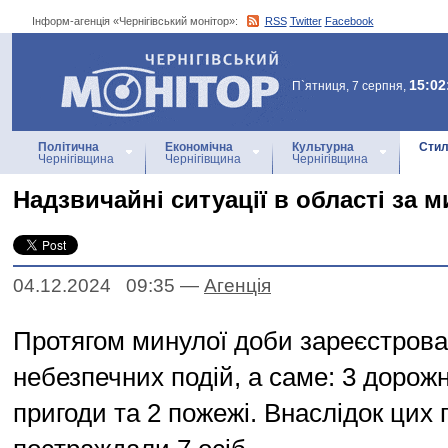
Інформ-агенція «Чернігівський монітор»:
RSS
Twitter
Facebook
Інформ-агенція
«Чернігівський монітор»
15:02
П`ятниця, 7 серпня,
Політична
Економічна
Культурна
Стил
Чернігівщина
Чернігівщина
Чернігівщина
Надзвичайні ситуації в області за 
04.12.2024 09:35
—
Агенцiя
Протягом минулої доби зареєстрова
небезпечних подій, а саме: 3 дорож
пригоди та 2 пожежі. Внаслідок цих 