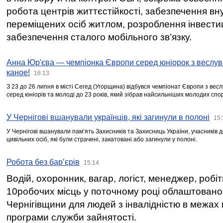
робота центрів життєстійкості, забезпечення вн
переміщених осіб житлом, розроблення інвестиц
забезпечення сталого мобільного зв’язку.
Анна Юр'єва — чемпіонка Європи серед юніорок з веслув
каное!
16:13
З 23 до 26 липня в місті Сегед (Угорщина) відбувся чемпіонат Європи з вес
серед юніорів та молоді до 23 років, який зібрав найсильніших молодих спо
У Чернігові вшанували українців, які загинули в полоні
15:
У Чернігові вшанували пам’ять Захисників та Захисниць України, учасників
цивільних осіб, які були страчені, закатовані або загинули у полоні.
Робота без бар’єрів
15:14
Водій, охоронник, вагар, логіст, менеджер, робі
10робочих місць у поточному році облаштован
Чернігівщини для людей з інвалідністю в межах
програми служби зайнятості.