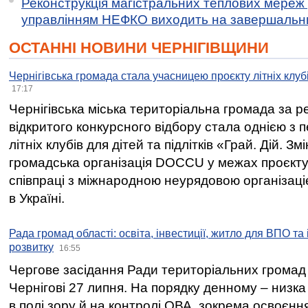
Реконструкція магістральних теплових мереж у
управлінням НЕФКО виходить на завершальн
ОСТАННІ НОВИНИ ЧЕРНІГІВЩИНИ
Чернігівська громада стала учасницею проєкту літніх клуб
17:17
Чернігівська міська територіальна громада за 
відкритого конкурсного відбору стала однією з
літніх клубів для дітей та підлітків «Грай. Дій. З
громадська організація DOCCU у межах проєкту 
співпраці з міжнародною неурядовою організаціє
в Україні.
Рада громад області: освіта, інвестиції, житло для ВПО та
розвитку
16:55
Чергове засідання Ради територіальних громад 
Чернігові 27 липня. На порядку денному – низка
в полі зору й на контролі ОВА, зокрема освоєння