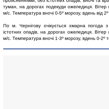
проясненнями, без істотних опадів, вночі та вр
туман, на дорогах подекуди ожеледиця. Вітер 
м/с. Температура вночі 0-5º морозу, вдень від 2º
По м. Чернігову очікується хмарна погода з
істотних опадів, на дорогах ожеледиця. Вітер 
м/с. Температура вночі 1-3º морозу, вдень 0-2º 