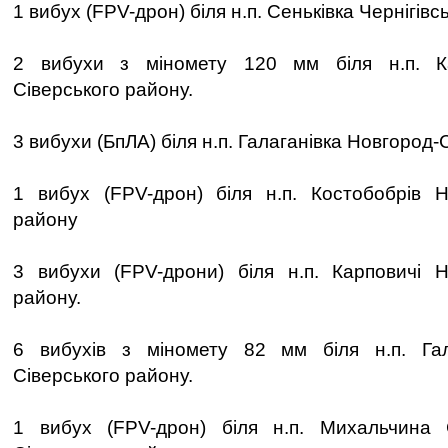
1 вибух (FPV-дрон) біля н.п. Сеньківка Чернігівс
2 вибухи з міномету 120 мм біля н.п. Ка
Сіверського району.
3 вибухи (БпЛА) біля н.п. Галаганівка Новгород-
1 вибух (FPV-дрон) біля н.п. Костобобрів Н
району
3 вибухи (FPV-дрони) біля н.п. Карповичі Н
району.
6 вибухів з міномету 82 мм біля н.п. Гал
Сіверського району.
1 вибух (FPV-дрон) біля н.п. Михальчина