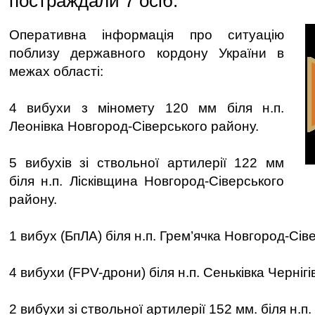
постраждали 7 осіб.
Оперативна інформація про ситуацію
поблизу державного кордону України в
межах області:
4 вибухи з міномету 120 мм біля н.п.
Леонівка Новгород-Сіверського району.
5 вибухів зі ствольної артилерії 122 мм
біля н.п. Лісківщина Новгород-Сіверського
району.
1 вибух (БпЛА) біля н.п. Грем’ячка Новгород-Сів
4 вибухи (FPV-дрони) біля н.п. Сеньківка Черніг
2 вибухи зі ствольної артилерії 152 мм. біля н.п