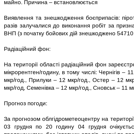
майно. Причина – встановлюється
Виявлення та знешкодження боєприпасів: пірот
разів залучалися до виконання робіт за призн
ВНП (з початку бойових дій знешкоджено 54710
Радіаційний фон:
На території області радіаційний фон зареєст
мікрорентген/годину, в тому числі: Чернігів – 11
мкр/год., Прилуки – 12 мкр/год., Остер – 12 мк
мкр/год, Семенівка – 12 мкр/год., Сновськ – 11 м
Прогноз погоди:
За прогнозом облгідрометеоцентру на території
03 грудня по 20 годину 04 грудня очікуєть