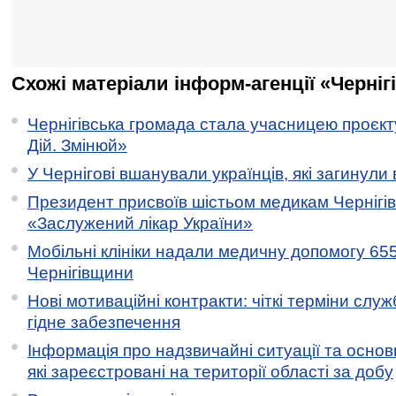
Схожі матеріали інформ-агенції «Черніг
Чернігівська громада стала учасницею проєкту 
Дій. Змінюй»
У Чернігові вшанували українців, які загинули 
Президент присвоїв шістьом медикам Чернігі
«Заслужений лікар України»
Мобільні клініки надали медичну допомогу 65
Чернігівщини
Нові мотиваційні контракти: чіткі терміни служ
гідне забезпечення
Інформація про надзвичайні ситуації та основн
які зареєстровані на території області за добу