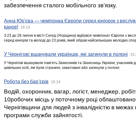
забезпечення сталого мобільного зв’язку.
Анна Юр'єва — чемпіонка Європи серед юніорок з веслув
каное!
16:13
З 23 до 26 липня в місті Сегед (Угорщина) відбувся чемпіонат Європи з вес
серед юніорів та молоді до 23 років, який зібрав найсильніших молодих спо
У Чернігові вшанували українців, які загинули в полоні
15:
У Чернігові вшанували пам’ять Захисників та Захисниць України, учасників
цивільних осіб, які були страчені, закатовані або загинули у полоні.
Робота без бар’єрів
15:14
Водій, охоронник, вагар, логіст, менеджер, робі
10робочих місць у поточному році облаштован
Чернігівщини для людей з інвалідністю в межах
програми служби зайнятості.