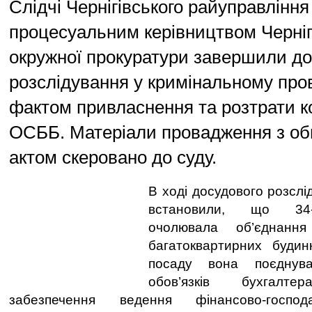
Слідчі Чернігівського райуправління 
процесуальним керівництвом Черніг
окружної прокуратури завершили д
розслідування у кримінальному про
фактом привласнення та розтрати к
ОСББ. Матеріали провадження з о
актом скеровано до суду.
В ході досудового розслід
встановили, що 34-
очолювала об’єднання
багатоквартирних будин
посаду вона поєднув
обов’язків бухгал
забезпечення ведення фінансово-господа