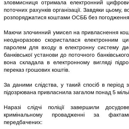
зловмисниця отримала електронний цифров
поточних рахунків організації. Завдяки цьому, 
розпоряджатися коштами ОСББ без погодження 
Маючи злочинний умисел на привласнення кошті
неодноразово скористалася електронним ц
паролем для входу в електронну систему дис
банківської установи до поточного банківсько
вона складала в електронному вигляді підро
переказ грошових коштів.
За даними слідства, у такий спосіб в період 
підозрювана привласнила загалом понад 5 мільй
Наразі слідчі поліції завершили досудов
кримінальному провадженні за фактам
передбачених: