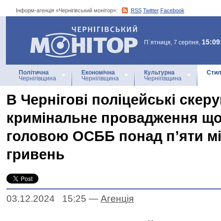
Інформ-агенція «Чернігівський монітор»:
RSS
Twitter
Facebook
Інформ-агенція
«Чернігівський монітор»
15:09
П`ятниця, 7 серпня,
Політична
Економічна
Культурна
Стил
Чернігівщина
Чернігівщина
Чернігівщина
В Чернігові поліцейські скер
кримінальне провадження що
головою ОСББ понад п’яти м
гривень
03.12.2024 15:25
—
Агенцiя