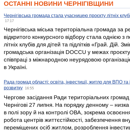
ОСТАННІ НОВИНИ ЧЕРНІГІВЩИНИ
Чернігівська громада стала учасницею проєкту літніх клуб
17:17
Чернігівська міська територіальна громада за 
відкритого конкурсного відбору стала однією з
літніх клубів для дітей та підлітків «Грай. Дій. З
громадська організація DOCCU у межах проєкту 
співпраці з міжнародною неурядовою організаціє
в Україні.
Рада громад області: освіта, інвестиції, житло для ВПО та
розвитку
16:55
Чергове засідання Ради територіальних громад 
Чернігові 27 липня. На порядку денному – низка
в полі зору й на контролі ОВА, зокрема освоєння
робота центрів життєстійкості, забезпечення вн
переміщених осіб житлом, розроблення інвестиц