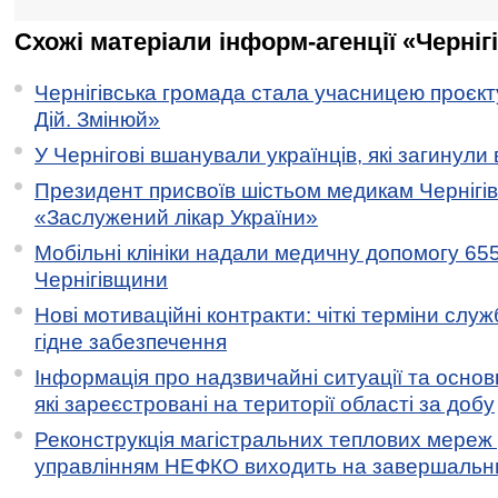
Схожі матеріали інформ-агенції «Черніг
Чернігівська громада стала учасницею проєкту 
Дій. Змінюй»
У Чернігові вшанували українців, які загинули 
Президент присвоїв шістьом медикам Чернігі
«Заслужений лікар України»
Мобільні клініки надали медичну допомогу 65
Чернігівщини
Нові мотиваційні контракти: чіткі терміни служ
гідне забезпечення
Інформація про надзвичайні ситуації та основн
які зареєстровані на території області за добу
Реконструкція магістральних теплових мереж у
управлінням НЕФКО виходить на завершальн