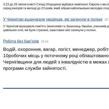
З 23 до 26 липня в місті Сегед (Угорщина) відбувся чемпіонат Європи з вес
серед юніорів та молоді до 23 років, який зібрав найсильніших молодих спо
У Чернігові вшанували українців, які загинули в полоні
15:
У Чернігові вшанували пам’ять Захисників та Захисниць України, учасників
цивільних осіб, які були страчені, закатовані або загинули у полоні.
Робота без бар’єрів
15:14
Водій, охоронник, вагар, логіст, менеджер, робі
10робочих місць у поточному році облаштован
Чернігівщини для людей з інвалідністю в межах
програми служби зайнятості.