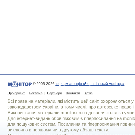
© 2005-2026
Інформ-агенція «Чернігівський монітор»
Про проект
|
Реклама
|
Партнери
|
Контакти
|
Архів
Всі права на матеріали, які містить цей сайт, охороняються у 
законодавством України, в тому числі, про авторське право і 
Використання матерiалiв monitor.cn.ua дозволяється за умов
Для iнтернет-видань обов'язковим є гiперпосилання на monito
для пошукових систем. Посилання та гіперпосилання повинні
виключно в першому чи в другому абзаці тексту.