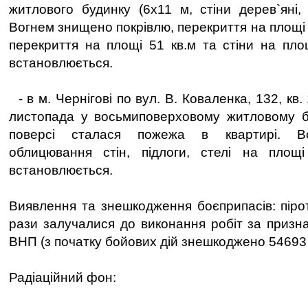
житлового будинку (6х11 м, стiни дерев`яні,
Вогнем знищено покрівлю, перекриття на площі
перекриття на площі 51 кв.м та стіни на пло
встановлюється.
- в м. Чернігові по вул. В. Коваленка, 132, кв. 
листопада у восьмиповерховому житловому б
поверсі сталася пожежа в квартирі. В
облицювання стін, підлоги, стелі на площ
встановлюється.
Виявлення та знешкодження боєприпасів: пірот
рази залучалися до виконання робіт за призн
ВНП (з початку бойових дій знешкоджено 54693
Радіаційний фон: