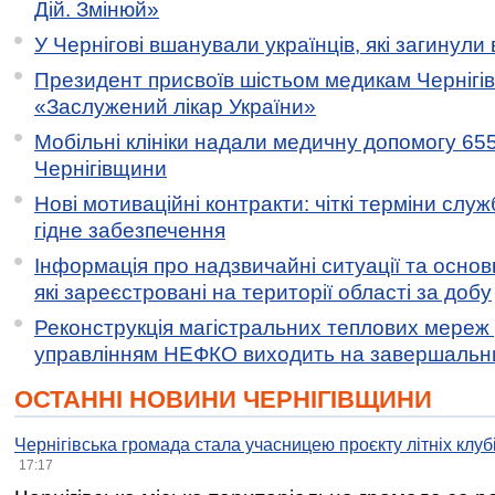
Дій. Змінюй»
У Чернігові вшанували українців, які загинули 
Президент присвоїв шістьом медикам Чернігі
«Заслужений лікар України»
Мобільні клініки надали медичну допомогу 65
Чернігівщини
Нові мотиваційні контракти: чіткі терміни служ
гідне забезпечення
Інформація про надзвичайні ситуації та основн
які зареєстровані на території області за добу
Реконструкція магістральних теплових мереж у
управлінням НЕФКО виходить на завершальн
ОСТАННІ НОВИНИ ЧЕРНІГІВЩИНИ
Чернігівська громада стала учасницею проєкту літніх клуб
17:17