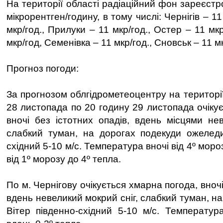
На території області радіаційний фон зареєст
мікрорентген/годину, в тому числі: Чернігів – 11
мкр/год., Прилуки – 11 мкр/год., Остер – 11 мк
мкр/год, Семенівка – 11 мкр/год., Сновськ – 11 м
Прогноз погоди:
За прогнозом облгідрометеоцентру на території
28 листопада по 20 годину 29 листопада очіку
вночі без істотних опадів, вдень місцями нев
слабкий туман, на дорогах подекуди ожеледи
східний 5-10 м/с. Температура вночі від 4º моро
від 1º морозу до 4º тепла.
По м. Чернігову очікується хмарна погода, вночі
вдень невеликий мокрий сніг, слабкий туман, н
Вітер південно-східний 5-10 м/с. Температура