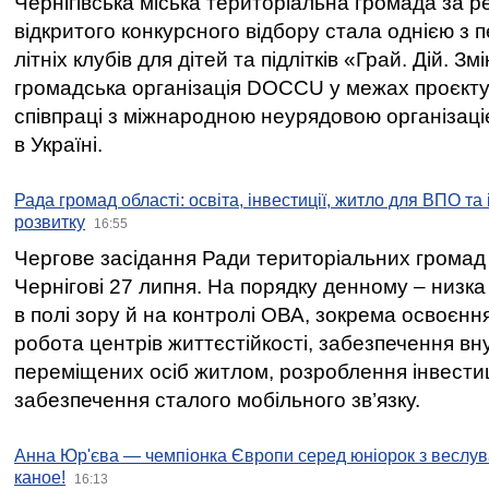
Чернігівська міська територіальна громада за 
відкритого конкурсного відбору стала однією з
літніх клубів для дітей та підлітків «Грай. Дій. З
громадська організація DOCCU у межах проєкту 
співпраці з міжнародною неурядовою організаціє
в Україні.
Рада громад області: освіта, інвестиції, житло для ВПО та
розвитку
16:55
Чергове засідання Ради територіальних громад 
Чернігові 27 липня. На порядку денному – низка
в полі зору й на контролі ОВА, зокрема освоєння
робота центрів життєстійкості, забезпечення вн
переміщених осіб житлом, розроблення інвестиц
забезпечення сталого мобільного зв’язку.
Анна Юр'єва — чемпіонка Європи серед юніорок з веслув
каное!
16:13