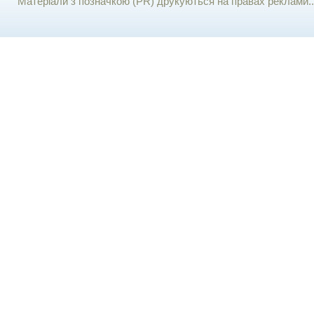
Матеріали з позначкою (PR) друкуються на правах реклами..