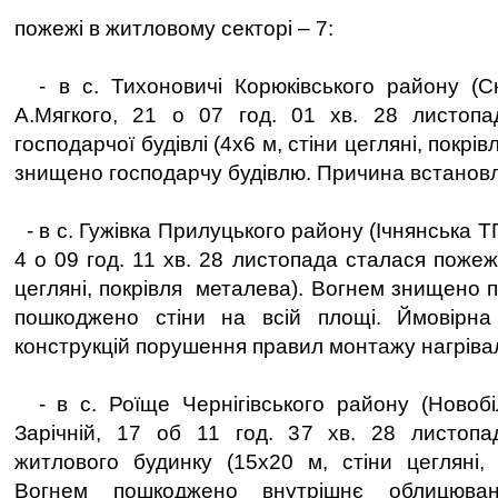
пожежі в житловому секторі – 7:
- в с. Тихоновичі Корюківського району (Сн
А.Мягкого, 21 о 07 год. 01 хв. 28 листоп
господарчої будівлі (4х6 м, стiни цеглянi, покрi
знищено господарчу будівлю. Причина встанов
- в с. Гужівка Прилуцького району (Ічнянська Т
4 о 09 год. 11 хв. 28 листопада сталася пожежа
цеглянi, покрiвля металева). Вогнем знищено п
пошкоджено стiни на всiй площі. Ймовiрна
конструкцiй порушення правил монтажу нагрiва
- в с. Роїще Чернігівського району (Новобі
Зарічній, 17 об 11 год. 37 хв. 28 листоп
житлового будинку (15х20 м, стiни цеглянi,
Вогнем пошкоджено внутрішнє облицюван