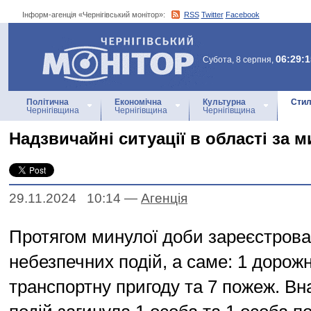
Інформ-агенція «Чернігівський монітор»:
RSS
Twitter
Facebook
Інформ-агенція
«Чернігівський монітор»
06:29:1
Субота, 8 серпня,
Політична
Економічна
Культурна
Стил
Чернігівщина
Чернігівщина
Чернігівщина
Надзвичайні ситуації в області за 
29.11.2024 10:14
—
Агенцiя
Протягом минулої доби зареєстрова
небезпечних подій, а саме: 1 дорож
транспортну пригоду та 7 пожеж. Вн