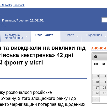
RSS
Twitter
Facebook
11:52:01
П`ятниця, 7 серпня,
Культурна
Стиль життя
Освіта
Відпочинок
Чернігівщина
 та виїжджали на виклики під
АНОНСИ 
івська «екстренка» 42 дні
 фронт у місті
Пн
Вт
3
4
10
11
17
18
нку розпочалося російське
24
25
країну. З того злощасного ранку і до
31
центр Чернігівщини потерпав від щоденних