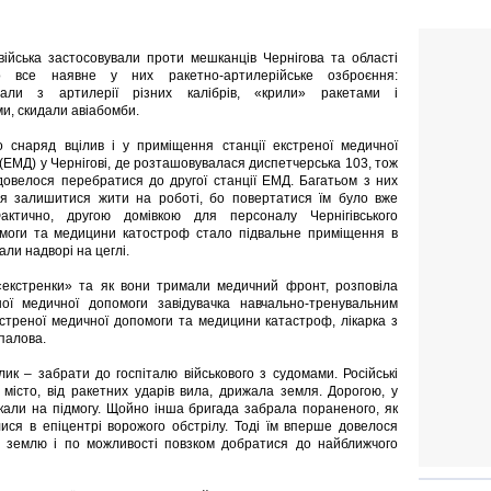
 війська застосовували проти мешканців Чернігова та області
о все наявне у них ракетно-артилерійське озброєння:
вали з артилерії різних калібрів, «крили» ракетами і
и, скидали авіабомби.
о снаряд вцілив і у приміщення станції екстреної медичної
(ЕМД) у Чернігові, де розташовувалася диспетчерська 103, тож
овелося перебратися до другої станції ЕМД. Багатьом з них
я залишитися жити на роботі, бо повертатися їм було вже
Фактично, другою домівкою для персоналу Чернігівського
омоги та медицини катостроф стало підвальне приміщення в
али надворі на цеглі.
«екстренки» та як вони тримали медичний фронт, розповіла
еної медичної допомоги завідувачка навчально-тренувальним
екстреної медичної допомоги та медицини катастроф, лікарка з
палова.
ик – забрати до госпіталю військового з судомами. Російські
місто, від ракетних ударів вила, дрижала земля. Дорогою, у
кали на підмогу. Щойно інша бригада забрала пораненого, як
ися в епіцентрі ворожого обстрілу. Тоді їм вперше довелося
а землю і по можливості повзком добратися до найближчого