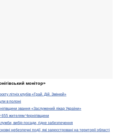
рнігівський монітор»
кту літніх клубів «Грай. Дій. Змінюй»
ули в полоні
нігівщини звання «Заслужений лікар України»
у 655 жителям Чернігівщини
 служби, вибір посади, гідне забезпечення
новні небезпечні події, які зареєстровані на території області