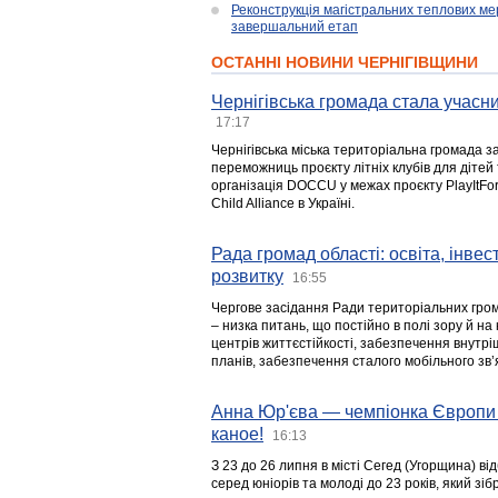
Реконструкція магістральних теплових ме
завершальний етап
ОСТАННІ НОВИНИ ЧЕРНІГІВЩИНИ
Чернігівська громада стала учасни
17:17
Чернігівська міська територіальна громада з
переможниць проєкту літніх клубів для дітей 
організація DOCCU у межах проєкту PlayItFo
Child Alliance в Україні.
Рада громад області: освіта, інве
розвитку
16:55
Чергове засідання Ради територіальних гром
– низка питань, що постійно в полі зору й на
центрів життєстійкості, забезпечення внутр
планів, забезпечення сталого мобільного зв’я
Анна Юр'єва — чемпіонка Європи 
каное!
16:13
З 23 до 26 липня в місті Сегед (Угорщина) в
серед юніорів та молоді до 23 років, який з