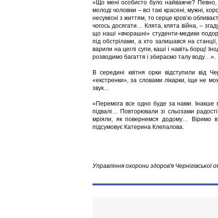
«Що мені особисто було найважче? Певно, к
молоді чоловіки – всі такі красені, мужні, хор
несумісні з життям, то серце кров’ю обливаєт
чогось досягати… Клята, клята війна, – зга
що наші «вчорашні» студенти-медики подоро
під обстрілами, а хто залишався на станції,
варили на цеглі супи, каші і навіть борщ! Іно
розводимо багаття і збираємо талу воду…».
В середині квітня орки відступили від Че
«екстренки», за словами лікарки, іще не мож
звук…
«Перемога все одно буде за нами. Інакше
підвалі… Повторювали зі сльозами радост
мріяли, як повернемся додому… Віримо в
підсумовує Катерина Клепалова.
Управління охорони здоров'я Чернігівської о