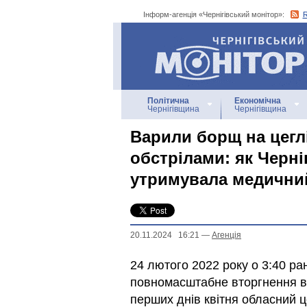
Інформ-агенція «Чернігівський монітор»:
Інформ-агенція
«Чернігівський монітор»
Політична
Економічна
Чернігівщина
Чернігівщина
Варили борщ на цеглі
обстрілами: як Черніг
утримувала медичний
20.11.2024 16:21
—
Агенцiя
24 лютого 2022 року о 3:40 ра
повномасштабне вторгнення в У
перших днів квітня обласний 