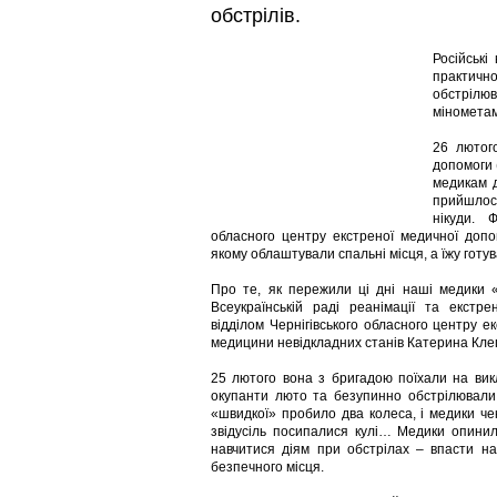
обстрілів.
Російські
практичн
обстрілю
мінометам
26 лютог
допомоги 
медикам д
прийшлос
нікуди. 
обласного центру екстреної медичної доп
якому облаштували спальні місця, а їжу готув
Про те, як пережили ці дні наші медики 
Всеукраїнській раді реанімації та екстр
відділом Чернігівського обласного центру 
медицини невідкладних станів Катерина Кле
25 лютого вона з бригадою поїхали на викл
окупанти люто та безупинно обстрілювали 
«швидкої» пробило два колеса, і медики че
звідусіль посипалися кулі… Медики опинил
навчитися діям при обстрілах – впасти н
безпечного місця.