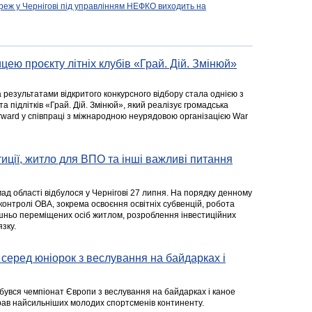
реж у Чернігові під управлінням НЕФКО виходить на
цею проєкту літніх клубів «Грай. Дій. Змінюй»
а результатами відкритого конкурсного відбору стала однією з
та підлітків «Грай. Дій. Змінюй», який реалізує громадська
rward у співпраці з міжнародною неурядовою організацією War
стиції, житло для ВПО та інші важливі питання
ад області відбулося у Чернігові 27 липня. На порядку денному
 контролі ОВА, зокрема освоєння освітніх субвенцій, робота
ішньо переміщених осіб житлом, розроблення інвестиційних
зку.
серед юніорок з веслування на байдарках і
ідбувся чемпіонат Європи з веслування на байдарках і каное
ібрав найсильніших молодих спортсменів континенту.