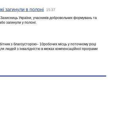
кі загинули в полоні
15:37
а Захисниць України, учасників добровольчих формувань та
 або загинули у полоні.
робітник з благоусторою– 10робочих місць у поточному році
я людей з інвалідністю в межах компенсаційної програми