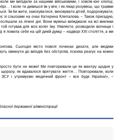
оли ми виїздили за нашими військовими, і зовсім юні хлопці,
обрі… І коли ти дивишся їм у вічі, і як лікар розумієш, що травми
ься. Їм би жити, закохуватися, виховувати дітей, подорожувати,
дує зі сльозами на очах Катерина Клепалова. – Також пригадую,
слішали за лічені дні. Вони мужньо виїжджали на всі виклики
 той готував для всіх колег їжу. Уявляєте, розводили вогнище і
ді я ловила себе на цій дикій думці – надворі ХХІ століття, а ми
рнігова. Сьогодні місто поволі починає дихати, але медики
уть звикнути до виїздів без обстрілів, психіка реагує на кожен
 просто бути не може! Ми повторювали це як мантру щодня у
і щоразу, як вдавалося врятувати життя… Повторювали, коли
 ЗСУ і утримуємо медичний фронт – все буде Україна!», –
бласної державної адміністрації