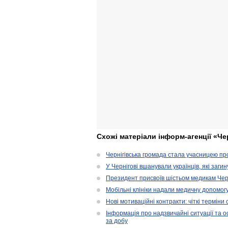
Схожі матеріали інформ-агенції «Че
Чернігівська громада стала учасницею проє
У Чернігові вшанували українців, які загин
Президент присвоїв шістьом медикам Чер
Мобільні клініки надали медичну допомог
Нові мотиваційні контракти: чіткі терміни
Інформація про надзвичайні ситуації та ос
за добу