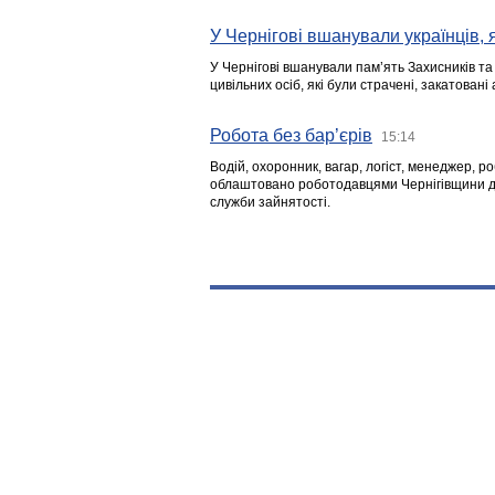
У Чернігові вшанували українців, я
У Чернігові вшанували пам’ять Захисників т
цивільних осіб, які були страчені, закатовані
Робота без бар’єрів
15:14
Водій, охоронник, вагар, логіст, менеджер, 
облаштовано роботодавцями Чернігівщини дл
служби зайнятості.