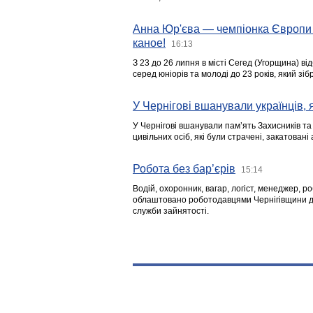
Анна Юр'єва — чемпіонка Європи 
каное!
16:13
З 23 до 26 липня в місті Сегед (Угорщина) в
серед юніорів та молоді до 23 років, який з
У Чернігові вшанували українців, я
У Чернігові вшанували пам’ять Захисників т
цивільних осіб, які були страчені, закатовані
Робота без бар’єрів
15:14
Водій, охоронник, вагар, логіст, менеджер, 
облаштовано роботодавцями Чернігівщини дл
служби зайнятості.