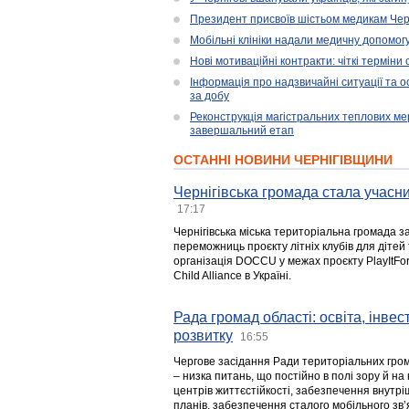
Президент присвоїв шістьом медикам Чер
Мобільні клініки надали медичну допомог
Нові мотиваційні контракти: чіткі терміни
Інформація про надзвичайні ситуації та ос
за добу
Реконструкція магістральних теплових ме
завершальний етап
ОСТАННІ НОВИНИ ЧЕРНІГІВЩИНИ
Чернігівська громада стала учасни
17:17
Чернігівська міська територіальна громада з
переможниць проєкту літніх клубів для дітей 
організація DOCCU у межах проєкту PlayItFo
Child Alliance в Україні.
Рада громад області: освіта, інве
розвитку
16:55
Чергове засідання Ради територіальних гром
– низка питань, що постійно в полі зору й на
центрів життєстійкості, забезпечення внутр
планів, забезпечення сталого мобільного зв’я