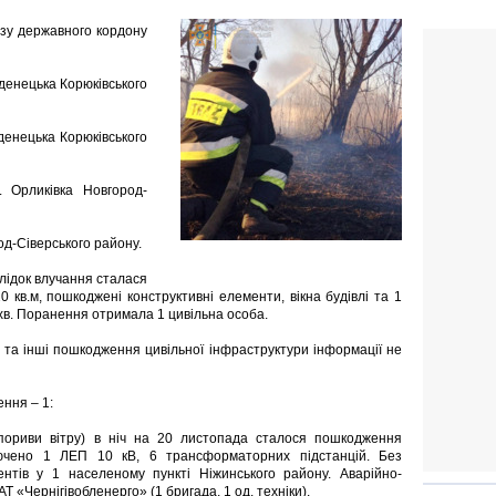
зу державного кордону
уденецька Корюківського
уденецька Корюківського
. Орликівка Новгород-
од-Сіверського району.
слідок влучання сталася
0 кв.м, пошкоджені конструктивні елементи, вікна будівлі та 1
 хв. Поранення отримала 1 цивільна особа.
 та інші пошкодження цивільної інфраструктури інформації не
ння – 1:
пориви вітру) в ніч на 20 листопада сталося пошкодження
ключено 1 ЛЕП 10 кВ, 6 трансформаторних підстанцій. Без
тів у 1 населеному пункті Ніжинського району. Аварійно-
 «Чернігівобленерго» (1 бригада, 1 од. техніки).