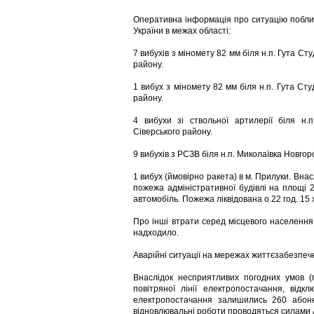
Оперативна інформація про ситуацію побли
України в межах області:
7 вибухів з міномету 82 мм біля н.п. Гута Ст
району.
1 вибух з міномету 82 мм біля н.п. Гута Ст
району.
4 вибухи зі ствольної артилерії біля н.п
Сіверського району.
9 вибухів з РСЗВ біля н.п. Миколаївка Новгор
1 вибух (ймовірно ракета) в м. Прилуки. Вна
пожежа адміністративної будівлі на площі 2
автомобіль. Пожежа ліквідована о 22 год. 15
Про інші втрати серед місцевого населення
надходило.
Аварійні ситуації на мережах життєзабезпече
Внаслідок несприятливих погодних умов (
повітряної лінії електропостачання, від
електропостачання залишились 260 абонен
відновлювальні роботи проводяться силами АТ