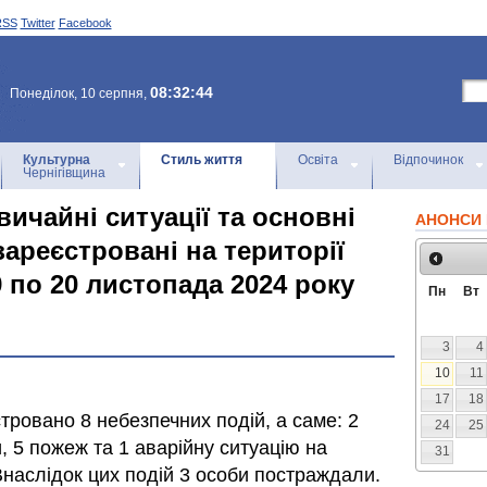
RSS
Twitter
Facebook
08:32:44
Понеділок, 10 серпня,
Культурна
Стиль життя
Освіта
Відпочинок
Чернігівщина
ичайні ситуації та основні
АНОНСИ 
 зареєстровані на території
9 по 20 листопада 2024 року
Пн
Вт
3
4
10
11
17
18
тровано 8 небезпечних подій, а саме: 2
24
25
 5 пожеж та 1 аварійну ситуацію на
31
наслідок цих подій 3 особи постраждали.