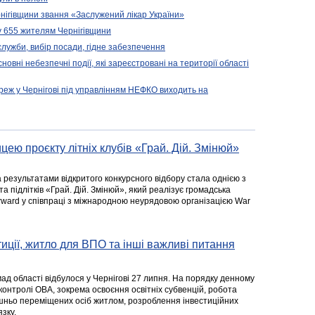
нігівщини звання «Заслужений лікар України»
у 655 жителям Чернігівщини
 служби, вибір посади, гідне забезпечення
новні небезпечні події, які зареєстровані на території області
реж у Чернігові під управлінням НЕФКО виходить на
цею проєкту літніх клубів «Грай. Дій. Змінюй»
а результатами відкритого конкурсного відбору стала однією з
та підлітків «Грай. Дій. Змінюй», який реалізує громадська
rward у співпраці з міжнародною неурядовою організацією War
стиції, житло для ВПО та інші важливі питання
ад області відбулося у Чернігові 27 липня. На порядку денному
 контролі ОВА, зокрема освоєння освітніх субвенцій, робота
ішньо переміщених осіб житлом, розроблення інвестиційних
зку.