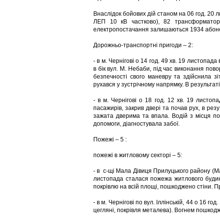
Внаслідок бойових дій станом на 06 год. 20
ЛЕП 10 кВ частково), 82 трансформаторні
електропостачання залишаються 1934 абон
Дорожньо-транспортні пригоди – 2:
- в м. Чернігові о 14 год. 49 хв. 19 листопа
в бік вул. М. Небаби, під час виконання пов
безпечності свого маневру та здійснила 
рухався у зустрічному напрямку. В результа
- в м. Чернігові о 18 год. 12 хв. 19 листо
пасажирів, закрив двері та почав рух, в ре
зажата дверима та впала. Водій з місця по
допомоги, діагностувала забої.
Пожежі – 5 :
пожежі в житловому секторі – 5:
- в с-щі Мала Дівиця Прилуцького району (Мал
листопада сталася пожежа житлового будинк
покрівлю на всій площі, пошкоджено стіни. 
- в м. Чернігові по вул. Іллінській, 44 о 16 г
цегляні, покрівля металева). Вогнем пошкодж