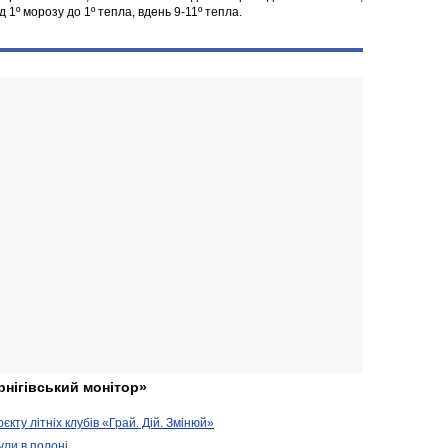
д 1º морозу до 1º тепла, вдень 9-11º тепла.
рнігівський монітор»
кту літніх клубів «Грай. Дій. Змінюй»
ули в полоні