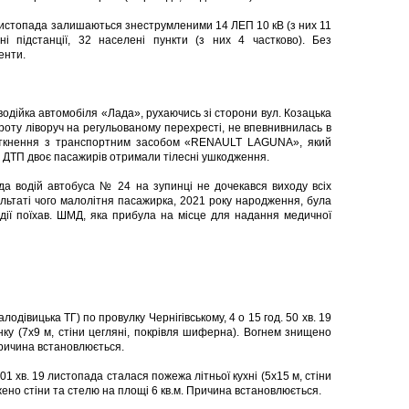
 листопада залишаються знеструмленими 14 ЛЕП 10 кВ (з них 11
 підстанції, 32 населені пункти (з них 4 частково). Без
енти.
да водійка автомобіля «Лада», рухаючись зі сторони вул. Козацька
ороту ліворуч на регульованому перехресті, не впевнивнилась в
зіткнення з транспортним засобом «RENAULT LAGUNA», який
ті ДТП двоє пасажирів отримали тілесні ушкодження.
пада водій автобуса № 24 на зупинці не дочекався виходу всіх
зультаті чого малолітня пасажирка, 2021 року народження, була
дії поїхав. ШМД, яка прибула на місце для надання медичної
одівицька ТГ) по провулку Чернігівському, 4 о 15 год. 50 хв. 19
у (7х9 м, стіни цегляні, покрівля шиферна). Вогнем знищено
Причина встановлюється.
од. 01 хв. 19 листопада сталася пожежа літньої кухні (5х15 м, стіни
ено стіни та стелю на площі 6 кв.м. Причина встановлюється.