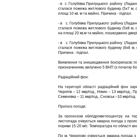
- в с. Голубівка Прилуцького району (Ладансь
сталася пожежа житлового будинку (5х7 м, 
площі 10 кв. м та майно. Причина - підпал.
- в с. Голубівка Прилуцького району (Ладансь
сталася пожежа житлового будинку (5х8 м, 
на площі 20 кв.м та майно, пошкоджено двері
- в с. Голубівка Прилуцького району (Ладансь
сталася пожежа житлового будинку (8х8 м, 
Причина - підпал.
Виявлення та знешкодження боєприпасів: пір
призначенням, вилучено 5 ВНП (з початку б
Радіаційний фон:
На території області радіаційний фон заре
Чернігів – 12 мкр/год., Ніжин – 13 мкр/год., П
Семенівка – 11 мкр/год., Сновськ –10 мкр/год.
Прогноз погоди:
За прогнозом облгідрометеоцентру на тер
листопада очікується хмарна погода з прояс
пориви 15-20 м/с. Температура по області вноч
По м. Чернігову очікується хмарна погода з