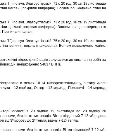
ка ТГ) по вул. Златоустівській, 71 о 20 год. 30 хв. 19 листопада
стіни цегляні, покрівля шиферна). Вогнем пошкоджено стіну на
ка ТГ) по вул. Златоустівській, 73 о 20 год. 30 хв. 19 листопада
стіни цегляні, покрівля шиферна). Вогнем знищено перекриття
. Причина – підпал.
ка ТГ) по вул. Златоустівській, 75 о 20 год. 30 хв. 19 листопада
стіни цегляні, покрівля шиферна). Вогнем пошкоджено майно.
отехнічні підрозділи 5 разів залучалися до виконання робіт за
ойових дій знешкоджено 54637 ВНП).
єстровано в межах 10-14 мікрорентген/годину, в тому числі:
рилуки – 12 мкр/год., Остер – 12 мкр/год., Покошичі – 14 мкр/год,
иторії області з 20 години 19 листопада по 20 годину 20
неннями, без істотних опадів. Вітер південний 7-12 м/с, вдень
і від 3º морозу до 2º тепла, вдень 7-12º тепла.
 проясненнями, без істотних опадів. Вітер південний 7-12 м/с,