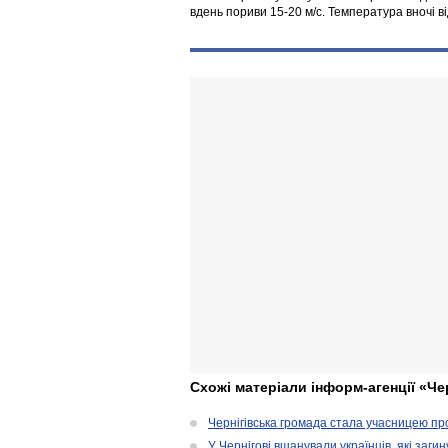
вдень пориви 15-20 м/с. Температура вночі ві
Схожі матеріали інформ-агенції «Че
Чернігівська громада стала учасницею проє
У Чернігові вшанували українців, які загин