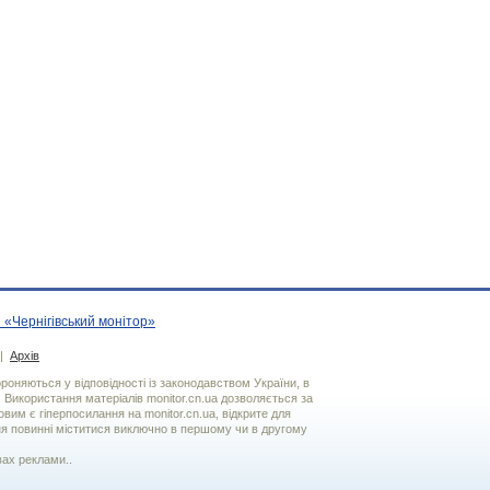
 «Чернігівський монітор»
|
Архів
хороняються у відповідності із законодавством України, в
. Використання матерiалiв monitor.cn.ua дозволяється за
вим є гiперпосилання на monitor.cn.ua, відкрите для
я повинні міститися виключно в першому чи в другому
вах реклами..