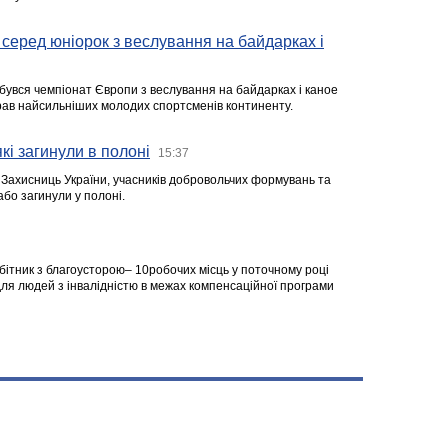
серед юніорок з веслування на байдарках і
ідбувся чемпіонат Європи з веслування на байдарках і каное
ібрав найсильніших молодих спортсменів континенту.
кі загинули в полоні
15:37
а Захисниць України, учасників добровольчих формувань та
 або загинули у полоні.
робітник з благоусторою– 10робочих місць у поточному році
я людей з інвалідністю в межах компенсаційної програми