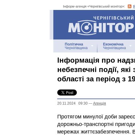
Інформ-агенція «Чернігівський монітор»:
Інформ-агенція
«Чернігівський монітор»
Політична
Економічна
Чернігівщина
Чернігівщина
Інформація про надзв
небезпечні події, які
області за період з 1
20.11.2024 09:30
—
Агенцiя
Протягом минулої доби зареєс
дорожньо-транспортні пригоди,
мережах життєзабезпечення. В