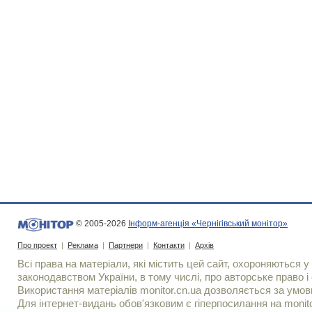
© 2005-2026
Інформ-агенція «Чернігівський монітор»
Про проект
|
Реклама
|
Партнери
|
Контакти
|
Архів
Всі права на матеріали, які містить цей сайт, охороняються у 
законодавством України, в тому числі, про авторське право і 
Використання матерiалiв monitor.cn.ua дозволяється за умов
Для iнтернет-видань обов'язковим є гiперпосилання на monito