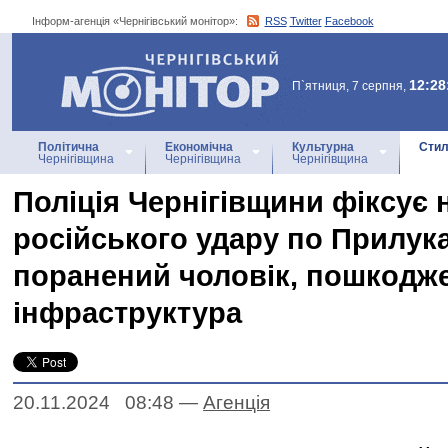
Інформ-агенція «Чернігівський монітор»:
RSS
Twitter
Facebook
Інформ-агенція
«Чернігівський монітор»
12:28
П`ятниця, 7 серпня,
Політична
Економічна
Культурна
Стил
Чернігівщина
Чернігівщина
Чернігівщина
Поліція Чернігівщини фіксує 
російського удару по Прилука
поранений чоловік, пошкодж
інфраструктура
20.11.2024 08:48
—
Агенцiя