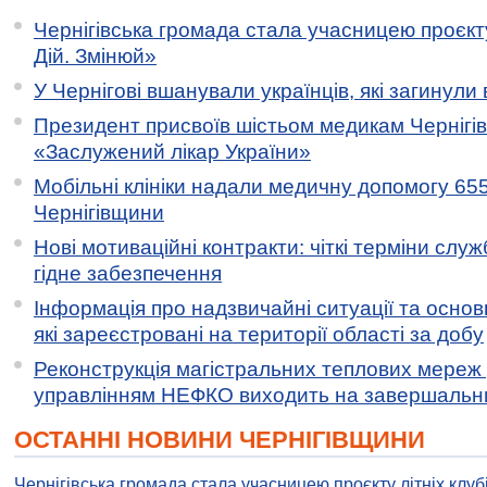
Чернігівська громада стала учасницею проєкту 
Дій. Змінюй»
У Чернігові вшанували українців, які загинули 
Президент присвоїв шістьом медикам Чернігі
«Заслужений лікар України»
Мобільні клініки надали медичну допомогу 65
Чернігівщини
Нові мотиваційні контракти: чіткі терміни служ
гідне забезпечення
Інформація про надзвичайні ситуації та основн
які зареєстровані на території області за добу
Реконструкція магістральних теплових мереж у
управлінням НЕФКО виходить на завершальн
ОСТАННІ НОВИНИ ЧЕРНІГІВЩИНИ
Чернігівська громада стала учасницею проєкту літніх клуб