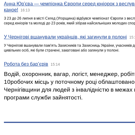
Анна Юр'єва — чемпіонка Європи серед юніорок з веслув
каное!
16:13
З 23 до 26 липня в місті Сегед (Угорщина) відбувся чемпіонат Європи з вес
серед юніорів та молоді до 23 років, який зібрав найсильніших молодих спо
У Чернігові вшанували українців, які загинули в полоні
15:
У Чернігові вшанували пам’ять Захисників та Захисниць України, учасників
цивільних осіб, які були страчені, закатовані або загинули у полоні.
Робота без бар’єрів
15:14
Водій, охоронник, вагар, логіст, менеджер, робі
10робочих місць у поточному році облаштован
Чернігівщини для людей з інвалідністю в межах
програми служби зайнятості.