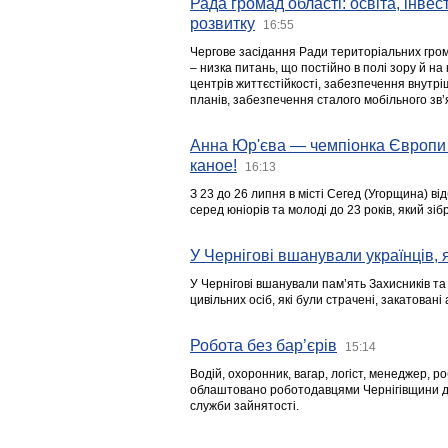
Рада громад області: освіта, інве
розвитку
16:55
Чергове засідання Ради територіальних гром
– низка питань, що постійно в полі зору й на
центрів життєстійкості, забезпечення внутр
планів, забезпечення сталого мобільного зв’я
Анна Юр'єва — чемпіонка Європи 
каное!
16:13
З 23 до 26 липня в місті Сегед (Угорщина) в
серед юніорів та молоді до 23 років, який з
У Чернігові вшанували українців, я
У Чернігові вшанували пам’ять Захисників т
цивільних осіб, які були страчені, закатовані
Робота без бар’єрів
15:14
Водій, охоронник, вагар, логіст, менеджер, 
облаштовано роботодавцями Чернігівщини дл
служби зайнятості.