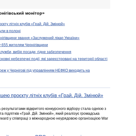
рнігівський монітор»
кту літніх клубів «Грай. Дій. Змінюй»
ули в полоні
нігівщини звання «Заслужений лікар України»
у 655 жителям Чернігівщини
 служби, вибір посади, гідне забезпечення
новні небезпечні події, які зареєстровані на території області
реж у Чернігові під управлінням НЕФКО виходить на
цею проєкту літніх клубів «Грай. Дій. Змінюй»
а результатами відкритого конкурсного відбору стала однією з
та підлітків «Грай. Дій. Змінюй», який реалізує громадська
rward у співпраці з міжнародною неурядовою організацією War