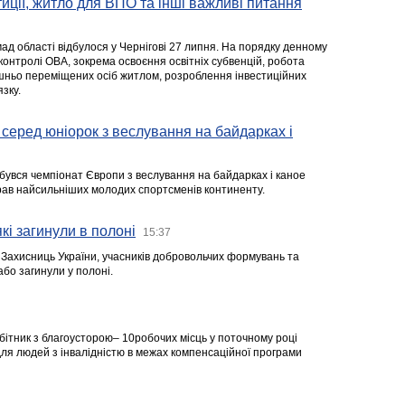
стиції, житло для ВПО та інші важливі питання
ад області відбулося у Чернігові 27 липня. На порядку денному
 контролі ОВА, зокрема освоєння освітніх субвенцій, робота
ішньо переміщених осіб житлом, розроблення інвестиційних
зку.
серед юніорок з веслування на байдарках і
ідбувся чемпіонат Європи з веслування на байдарках і каное
ібрав найсильніших молодих спортсменів континенту.
кі загинули в полоні
15:37
а Захисниць України, учасників добровольчих формувань та
 або загинули у полоні.
робітник з благоусторою– 10робочих місць у поточному році
я людей з інвалідністю в межах компенсаційної програми