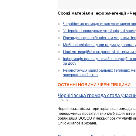
Схожі матеріали інформ-агенції «Че
Чернігівська громада стала учасницею проє
У Чернігові вшанували українців, які загин
Президент присвоїв шістьом медикам Чер
Мобільні клініки надали медичну допомог
Нові мотиваційні контракти: чіткі терміни
Інформація про надзвичайні ситуації та ос
за добу
Реконструкція магістральних теплових ме
завершальний етап
ОСТАННІ НОВИНИ ЧЕРНІГІВЩИНИ
Чернігівська громада стала учасни
17:17
Чернігівська міська територіальна громада з
переможниць проєкту літніх клубів для дітей 
організація DOCCU у межах проєкту PlayItFo
Child Alliance в Україні.