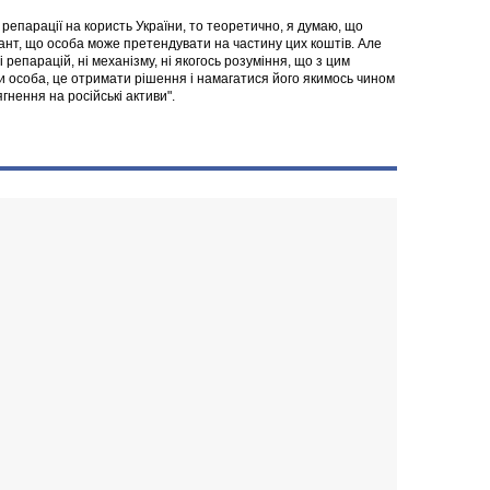
 репарації на користь України, то теоретично, я думаю, що
ант, що особа може претендувати на частину цих коштів. Але
 репарацій, ні механізму, ні якогось розуміння, що з цим
и особа, це отримати рішення і намагатися його якимось чином
гнення на російські активи".