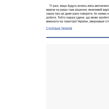
"У разі, якщо будуть колись якісь виплачені
маючи на руках таке рішення, можливий варі
зараз про це дуже рано говорити, бо немає ні
робити. Тобто наразі єдине, що може зробит
виконати на території України, звернувши стя
Суспільне Чернігів