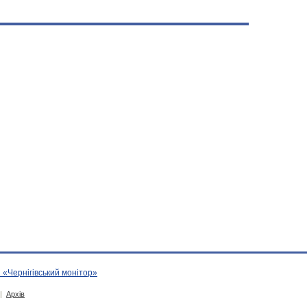
 «Чернігівський монітор»
|
Архів