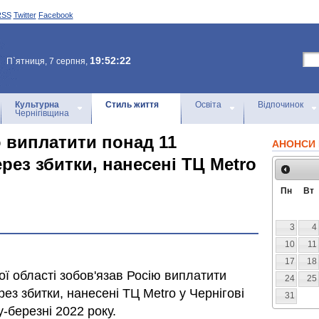
RSS
Twitter
Facebook
19:52:22
П`ятниця, 7 серпня,
Культурна
Стиль життя
Освіта
Відпочинок
Чернігівщина
ю виплатити понад 11
АНОНСИ 
рез збитки, нанесені ТЦ Metro
Пн
Вт
3
4
10
11
17
18
ої області зобов'язав Росію виплатити
24
25
ез збитки, нанесені ТЦ Metro у Чернігові
31
-березні 2022 року.