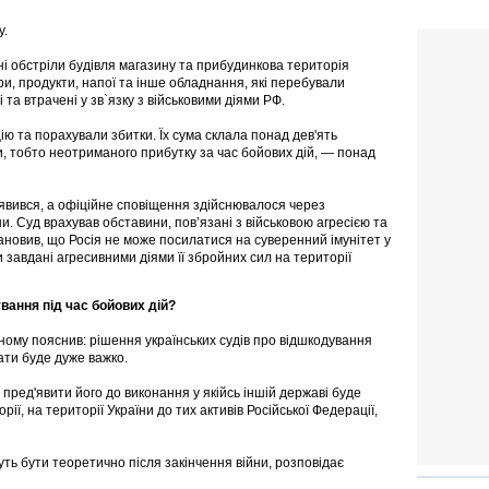
у.
йні обстріли будівля магазину та прибудинкова територія
, продукти, напої та інше обладнання, які перебували
та втрачені у зв`язку з військовими діями РФ.
ію та порахували збитки. Їх сума склала понад дев'ять
ди, тобто неотриманого прибутку за час бойових дій, — понад
з'явився, а офіційне сповіщення здійснювалося через
и. Суд врахував обставини, пов’язані з військовою агресією та
ановив, що Росія не може посилатися на суверенний імунітет у
и завдані агресивними діями її збройних сил на території
ування під час бойових дій?
ному пояснив: рішення українських судів про відшкодування
ати буде дуже важко.
пред'явити його до виконання у якійсь іншій державі буде
ії, на території України до тих активів Російської Федерації,
ть бути теоретично після закінчення війни, розповідає