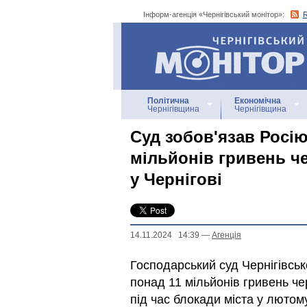
Інформ-агенція «Чернігівський монітор»:
Інформ-агенція
«Чернігівський монітор»
Політична
Економічна
Чернігівщина
Чернігівщина
Суд зобов'язав Росі
мільйонів гривень че
у Чернігові
14.11.2024 14:39
—
Агенцiя
Господарський суд Чернігівськ
понад 11 мільйонів гривень чер
під час блокади міста у лютому