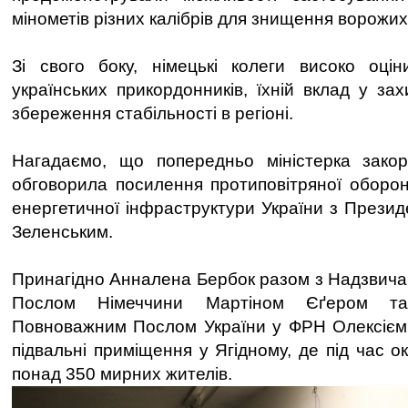
мінометів різних калібрів для знищення ворожих
Зі свого боку, німецькі колеги високо оцін
українських прикордонників, їхній вклад у за
збереження стабільності в регіоні.
Нагадаємо, що попередньо міністерка зак
обговорила посилення протиповітряної оборо
енергетичної інфраструктури України з През
Зеленським.
Принагідно Анналена Бербок разом з Надзвич
Послом Німеччини Мартіном Єґером та
Повноважним Послом України у ФРН Олексієм
підвальні приміщення у Ягідному, де під час о
понад 350 мирних жителів.