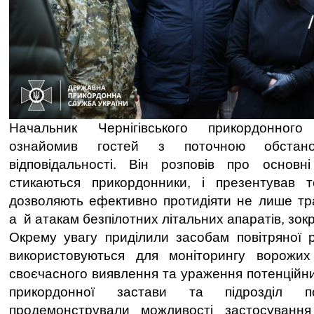
Начальник Чернігівського прикордонног
ознайомив гостей з поточною обстано
відповідальності. Він розповів про основн
стикаються прикордонники, і презентував т
дозволяють ефективно протидіяти не лише тр
а й атакам безпілотних літальних апаратів, зок
Окрему увагу приділили засобам повітряної ро
використовуються для моніторингу ворожи
своєчасного виявлення та ураження потенційни
прикордонної застави та підрозділ пов
продемонстрували можливості застосуванн