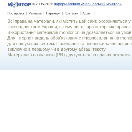
© 2005-2026
Інформ-агенція «Чернігівський монітор»
Про проект
|
Реклама
|
Партнери
|
Контакти
|
Архів
Всі права на матеріали, які містить цей сайт, охороняються у 
законодавством України, в тому числі, про авторське право і 
Використання матерiалiв monitor.cn.ua дозволяється за умов
Для iнтернет-видань обов'язковим є гiперпосилання на monito
для пошукових систем. Посилання та гіперпосилання повинні
виключно в першому чи в другому абзаці тексту.
Матеріали з позначкою (PR) друкуються на правах реклами..