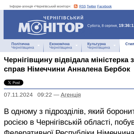
Інформ-агенція «Чернігівський монітор»:
RSS
Twitter
Facebook
Інформ-агенція
«Чернігівський монітор»
19:36:1
Субота, 8 серпня,
Політична
Економічна
Культурна
Стил
Чернігівщина
Чернігівщина
Чернігівщина
Чернігівщину відвідала міністерка
справ Німеччини Анналена Бербок
07.11.2024 09:22
—
Агенцiя
В одному з підрозділів, який борони
росією в Чернігівській області, побу
Федеративної Республіки Німеччина 