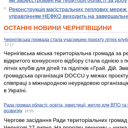
які зареєстровані на території області за добу
Реконструкція магістральних теплових мереж у
управлінням НЕФКО виходить на завершальн
ОСТАННІ НОВИНИ ЧЕРНІГІВЩИНИ
Чернігівська громада стала учасницею проєкту літніх клуб
17:17
Чернігівська міська територіальна громада за 
відкритого конкурсного відбору стала однією з
літніх клубів для дітей та підлітків «Грай. Дій. З
громадська організація DOCCU у межах проєкту 
співпраці з міжнародною неурядовою організаціє
в Україні.
Рада громад області: освіта, інвестиції, житло для ВПО та
розвитку
16:55
Чергове засідання Ради територіальних громад 
Чернігові 27 липня. На порядку денному – низка