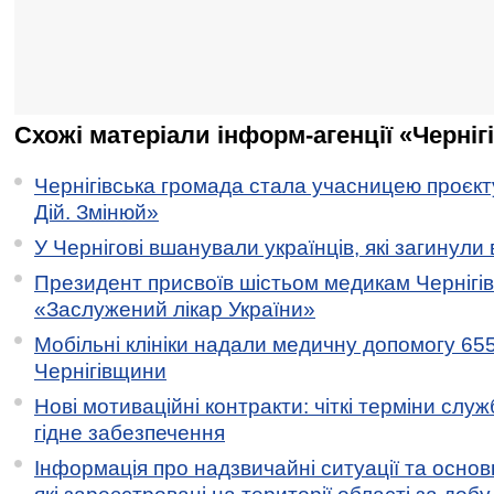
Схожі матеріали інформ-агенції «Черніг
Чернігівська громада стала учасницею проєкту 
Дій. Змінюй»
У Чернігові вшанували українців, які загинули 
Президент присвоїв шістьом медикам Чернігі
«Заслужений лікар України»
Мобільні клініки надали медичну допомогу 65
Чернігівщини
Нові мотиваційні контракти: чіткі терміни служ
гідне забезпечення
Інформація про надзвичайні ситуації та основн