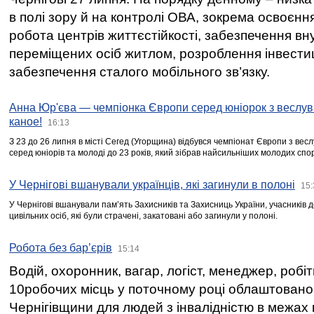
в полі зору й на контролі ОВА, зокрема освоєння
робота центрів життєстійкості, забезпечення вн
переміщених осіб житлом, розроблення інвестиц
забезпечення сталого мобільного зв’язку.
Анна Юр'єва — чемпіонка Європи серед юніорок з веслув
каное!
16:13
З 23 до 26 липня в місті Сегед (Угорщина) відбувся чемпіонат Європи з вес
серед юніорів та молоді до 23 років, який зібрав найсильніших молодих спо
У Чернігові вшанували українців, які загинули в полоні
15:
У Чернігові вшанували пам’ять Захисників та Захисниць України, учасників
цивільних осіб, які були страчені, закатовані або загинули у полоні.
Робота без бар’єрів
15:14
Водій, охоронник, вагар, логіст, менеджер, робі
10робочих місць у поточному році облаштован
Чернігівщини для людей з інвалідністю в межах