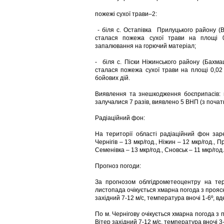
пожежі сухої трави–2:
- біля с. Остапівка Прилуцького району (В
сталася пожежа сухої трави на площі 
запалювання на горючий матеріал;
- біля с. Піски Ніжинського району (Бахмац
сталася пожежа сухої трави на площі 0,02 
бойових дій.
Виявлення та знешкодження боєприпасів: п
залучалися 7 разів, виявлено 5 ВНП (з поча
Радіаційний фон:
На території області радіаційний фон заре
Чернігів – 13 мкр/год., Ніжин – 12 мкр/год., П
Семенівка – 13 мкр/год., Сновськ – 11 мкр/год.
Прогноз погоди:
За прогнозом облгідрометеоцентру на тер
листопада очікується хмарна погода з проясн
західний 7-12 м/с, температура вночі 1-6º, вд
По м. Чернігову очікується хмарна погода з 
Вітер західний 7-12 м/с, температура вночі 3-