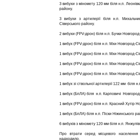
3 вибухи з міномету 120 мм біля н.п. Леонів
району.
3 вибухи з артилерії біля н.п. Михальч
Сіверського району.
2 вибухи (FPV-дрон) біля н.п. Бучки Новгород
1 вибух (FPV-дрон) біля н.п. Мхи Новгород-Сі
1 вибух (FPV-дрон) біля н.п. Мхи Новгород-Сі
1 вибух (FPV-дрон) біля н.п. Мхи Новгород-Сі
1 вибух (FPV-дрон) біля н.п. Мхи Новгород-Сі
1 вибух зі ствольної артилерії 122 мм біля н
1 вибух (БпЛА) біля н.п. Карповичі Новгород
1 вибух (FPV-дрон) біля н.п. Красний Хутір Н
1 вибух (БпЛА) біля н.п. Піски Ніжинського р
6 вибухів з міномету 120 мм біля н.п. Янжулі
Про втрати серед місцевого населення 
надходило.