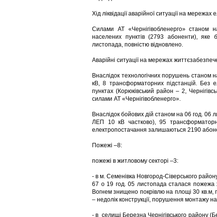
Хід ліквідації аварійної ситуації на мережах
Силами АТ «Чернігівобленерго» станом 
населених пунктів (2793 абоненти), яке 
листопада, повністю відновлено.
Аварійні ситуації на мережах життєзабезпеч
Внаслідок технологічних порушень станом н
кВ, 8 трансформаторних підстанцій. Без 
пунктах (Корюківський район – 2, Чернігів
силами АТ «Чернігівобленерго».
Внаслідок бойових дій станом на 06 год. 06
ЛЕП 10 кВ частково), 95 трансформаторни
електропостачання залишаються 2190 абоне
Пожежі –8:
пожежі в житловому секторі –3:
- в м. Семенівка Новгород-Сіверського району
67 о 19 год. 05 листопада сталася пожежа ж
Вогнем знищено покрівлю на площі 30 кв.м,
– недолік конструкції, порушення монтажу на
- в селищі Березна Чернігівського району (Б