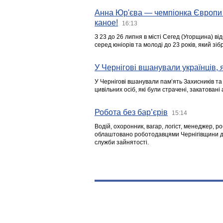
Анна Юр'єва — чемпіонка Європи 
каное!
16:13
З 23 до 26 липня в місті Сегед (Угорщина) в
серед юніорів та молоді до 23 років, який з
У Чернігові вшанували українців, я
У Чернігові вшанували пам’ять Захисників т
цивільних осіб, які були страчені, закатовані
Робота без бар’єрів
15:14
Водій, охоронник, вагар, логіст, менеджер, 
облаштовано роботодавцями Чернігівщини дл
служби зайнятості.