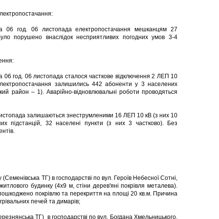
 електропостачання:
на 06 год. 06 листопада електропостачання мешканцям 27
було порушено внаслідок несприятливих погодних умов 3-4
ення:
а 06 год. 06 листопада сталося часткове відключення 2 ЛЕП 10
електропостачання залишились 442 абоненти у 3 населених
ський район – 1). Аварійно-відновлювальні роботи проводяться
 листопада залишаються знеструмленими 16 ЛЕП 10 кВ (з них 10
х підстанцій, 32 населені пункти (з них 3 частково). Без
нтів.
 (Семенівська ТГ) в господарстві по вул. Героїв Небесної Сотні,
итлового будинку (4х9 м, стіни дерев'яні покрівля металева).
 пошкоджено покрівлю та перекриття на площі 20 кв.м. Причина
грівальних печей та димарів;
ерезнянська ТГ) в господарстві по вул. Богдана Хмельницького,