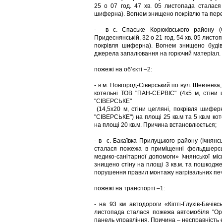
25 о 07 год. 47 хв. 05 листопада сталася 
шиферна). Вогнем знищено покрівлю та пере
- в с. Спаське Корюківського району (
Придеснянській, 32 о 21 год. 54 хв. 05 листо
покрівля шиферна). Вогнем знищено будів
джерела запалювання на горючий матеріал.
пожежі на об’єкті –2:
- в м. Новгород-Сіверський по вул. Шевченка
котельні ТОВ "ПАН-СЕРВІС" (4х5 м, стіни 
"СІВЕРСЬКЕ"
(14,5х20 м, стіни цегляні, покрівля шифе
"СІВЕРСЬКЕ") на площі 25 кв.м та 5 кв.м ко
на площі 20 кв.м. Причина встановлюється;
- в с. Бакаївка Прилуцького району (Ічнян
сталася пожежа в приміщенні фельдшерськ
медико-санітарної допомоги» Ічнянської міс
знищено стіну на площі 3 кв.м. та пошкодже
порушення правил монтажу нагрівальних печ
пожежі на транспорті –1:
- на 93 км автодороги «Кіпті-Глухів-Бачів
листопада сталася пожежа автомобіля "Оpe
панель управління. Причина – несправність 