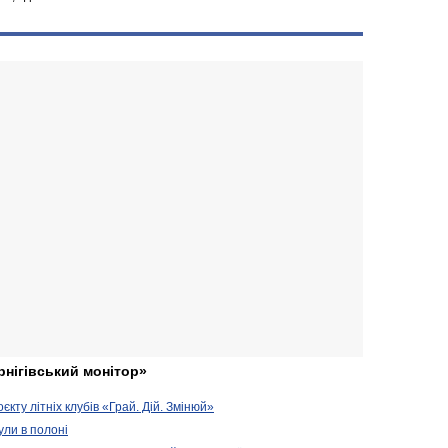
рнігівський монітор»
кту літніх клубів «Грай. Дій. Змінюй»
ули в полоні