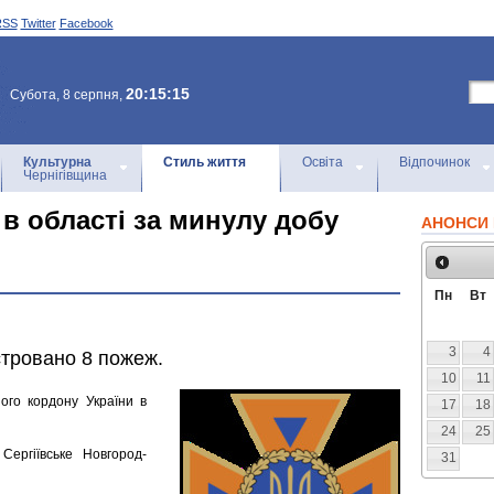
RSS
Twitter
Facebook
20:15:15
Субота, 8 серпня,
Культурна
Стиль життя
Освіта
Відпочинок
Чернігівщина
 в області за минулу добу
АНОНСИ 
Пн
Вт
3
4
стровано 8 пожеж.
10
11
ого кордону України в
17
18
24
25
ергіївське Новгород-
31