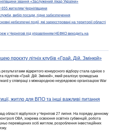
нігівщини звання «Заслужений лікар України»
у 655 жителям Чернігівщини
 служби, вибір посади, гідне забезпечення
новні небезпечні події, які зареєстровані на території області
реж у Чернігові під управлінням НЕФКО виходить на
цею проєкту літніх клубів «Грай. Дій. Змінюй»
а результатами відкритого конкурсного відбору стала однією з
та підлітків «Грай. Дій. Змінюй», який реалізує громадська
rward у співпраці з міжнародною неурядовою організацією War
стиції, житло для ВПО та інші важливі питання
ад області відбулося у Чернігові 27 липня. На порядку денному
 контролі ОВА, зокрема освоєння освітніх субвенцій, робота
ішньо переміщених осіб житлом, розроблення інвестиційних
зку.