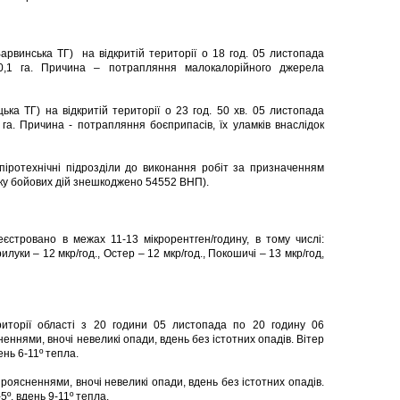
арвинська ТГ) на відкритій території о 18 год. 05 листопада
0,1 га. Причина – потрапляння малокалорійного джерела
ька ТГ) на відкритій території о 23 год. 50 хв. 05 листопада
га. Причина - потрапляння боєприпасів, їх уламків внаслідок
іротехнічні підрозділи до виконання робіт за призначенням
тку бойових дій знешкоджено 54552 ВНП).
єстровано в межах 11-13 мікрорентген/годину, в тому числі:
рилуки – 12 мкр/год., Остер – 12 мкр/год., Покошичі – 13 мкр/год,
иторії області з 20 години 05 листопада по 20 годину 06
еннями, вночі невеликі опади, вдень без істотних опадів. Вітер
ень 6-11º тепла.
проясненнями, вночі невеликі опади, вдень без істотних опадів.
5º, вдень 9-11º тепла.