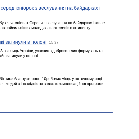
серед юніорок з веслування на байдарках і
ідбувся чемпіонат Європи з веслування на байдарках і каное
ібрав найсильніших молодих спортсменів континенту.
кі загинули в полоні
15:37
а Захисниць України, учасників добровольчих формувань та
 або загинули у полоні.
робітник з благоусторою– 10робочих місць у поточному році
я людей з інвалідністю в межах компенсаційної програми