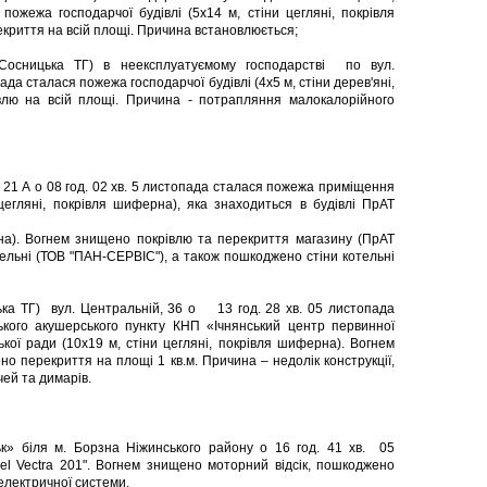
пожежа господарчої будівлі (5х14 м, стіни цегляні, покрівля
криття на всій площі. Причина встановлюється;
Сосницька ТГ) в неексплуатуємому господарстві по вул.
пада сталася пожежа господарчої будівлі (4х5 м, стіни дерев'яні,
лю на всій площі. Причина - потрапляння малокалорійного
, 21 А о 08 год. 02 хв. 5 листопада сталася пожежа приміщення
цегляні, покрівля шиферна), яка знаходиться в будівлі ПрАТ
рна). Вогнем знищено покрівлю та перекриття магазину (ПрАТ
тельні (ТОВ "ПАН-СЕРВІС"), а також пошкоджено стіни котельні
ська ТГ) вул. Центральній, 36 о 13 год. 28 хв. 05 листопада
ого акушерського пункту КНП «Ічнянський центр первинної
ької ради (10х19 м, стіни цегляні, покрівля шиферна). Вогнем
но перекриття на площі 1 кв.м. Причина – недолік конструкції,
ей та димарів.
ськ» біля м. Борзна Ніжинського району о 16 год. 41 хв. 05
l Vectra 201". Вогнем знищено моторний відсік, пошкоджено
електричної системи.