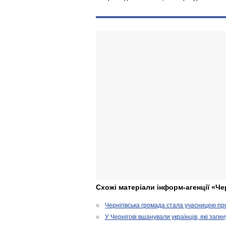
Схожі матеріали інформ-агенції «Че
Чернігівська громада стала учасницею проє
У Чернігові вшанували українців, які загин