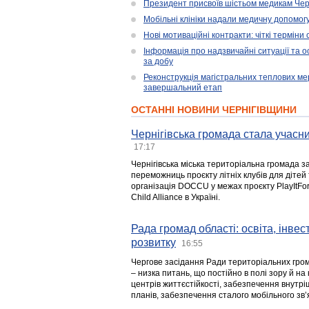
Президент присвоїв шістьом медикам Чер
Мобільні клініки надали медичну допомог
Нові мотиваційні контракти: чіткі терміни
Інформація про надзвичайні ситуації та ос
за добу
Реконструкція магістральних теплових ме
завершальний етап
ОСТАННІ НОВИНИ ЧЕРНІГІВЩИНИ
Чернігівська громада стала учасни
17:17
Чернігівська міська територіальна громада з
переможниць проєкту літніх клубів для дітей 
організація DOCCU у межах проєкту PlayItFo
Child Alliance в Україні.
Рада громад області: освіта, інве
розвитку
16:55
Чергове засідання Ради територіальних гром
– низка питань, що постійно в полі зору й на
центрів життєстійкості, забезпечення внутр
планів, забезпечення сталого мобільного зв’я