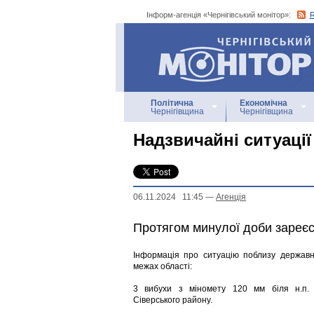
Інформ-агенція «Чернігівський монітор»:
Інформ-агенція
«Чернігівський монітор»
Політична
Економічна
Чернігівщина
Чернігівщина
Надзвичайні ситуації
06.11.2024 11:45
—
Агенцiя
Протягом минулої доби зареє
Інформація про ситуацію поблизу державн
межах області:
3 вибухи з міномету 120 мм біля н.п. С
Сіверського району.