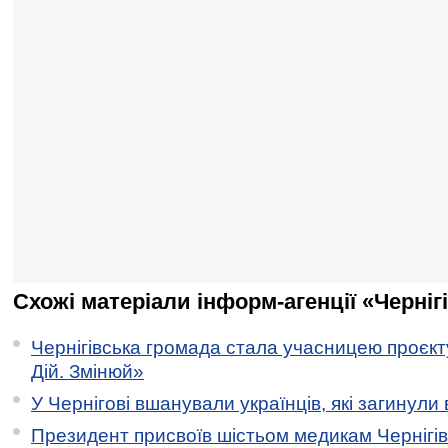
Схожі матеріали інформ-агенції «Черніг
Чернігівська громада стала учасницею проєкту 
Дій. Змінюй»
У Чернігові вшанували українців, які загинули 
Президент присвоїв шістьом медикам Чернігі