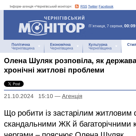
Інформ-агенція «Чернігівський монітор»:
RSS
Twitter
Facebook
Інформ-агенція
«Чернігівський монітор»
00:09
П`ятниця, 7 серпня,
Політична
Економічна
Культурна
Стил
Чернігівщина
Чернігівщина
Чернігівщина
Олена Шуляк розповіла, як держав
хронічні житлові проблеми
21.10.2024 15:10
—
Агенцiя
Що робити із застарілим житловим
скандальними ЖК й багаторічними 
чергами – пояснює Олена Шуляк