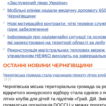
«Заслужений лікар України»
Мобільні клініки надали медичну допомогу 65
Чернігівщини
Нові мотиваційні контракти: чіткі терміни служ
гідне забезпечення
Інформація про надзвичайні ситуації та основн
які зареєстровані на території області за добу
Реконструкція магістральних теплових мереж у
управлінням НЕФКО виходить на завершальн
ОСТАННІ НОВИНИ ЧЕРНІГІВЩИНИ
Чернігівська громада стала учасницею проєкту літніх клуб
17:17
Чернігівська міська територіальна громада за 
відкритого конкурсного відбору стала однією з
літніх клубів для дітей та підлітків «Грай. Дій. З
громадська організація DOCCU у межах проєкту 