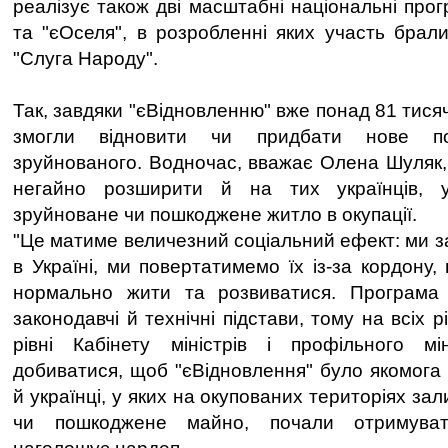
реалізує також дві масштабні національні про
та "єОселя", в розробленні яких участь брали
"Слуга Народу".
Так, завдяки "єВідновленню" вже понад 81 тися
змогли відновити чи придбати нове по
зруйнованого. Водночас, вважає Олена Шуляк,
негайно розширити й на тих українців, 
зруйноване чи пошкоджене житло в окупації.
"Це матиме величезний соціальний ефект: ми
в Україні, ми повертатимемо їх із-за кордону
нормально жити та розвиватися. Програма
законодавчі й технічні підстави, тому на всіх 
рівні Кабінету міністрів і профільного мі
добиватися, щоб "єВідновлення" було якомог
й українці, у яких на окупованих територіях з
чи пошкоджене майно, почали отримувати