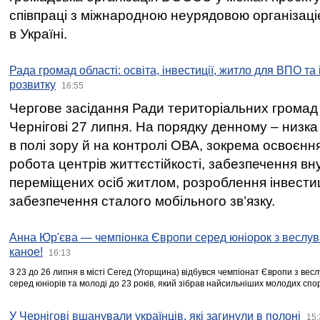
співпраці з міжнародною неурядовою організаціє
в Україні.
Рада громад області: освіта, інвестиції, житло для ВПО та
розвитку
16:55
Чергове засідання Ради територіальних громад 
Чернігові 27 липня. На порядку денному – низка
в полі зору й на контролі ОВА, зокрема освоєння
робота центрів життєстійкості, забезпечення вн
переміщених осіб житлом, розроблення інвестиц
забезпечення сталого мобільного зв’язку.
Анна Юр'єва — чемпіонка Європи серед юніорок з веслув
каное!
16:13
З 23 до 26 липня в місті Сегед (Угорщина) відбувся чемпіонат Європи з вес
серед юніорів та молоді до 23 років, який зібрав найсильніших молодих спо
У Чернігові вшанували українців, які загинули в полоні
15: