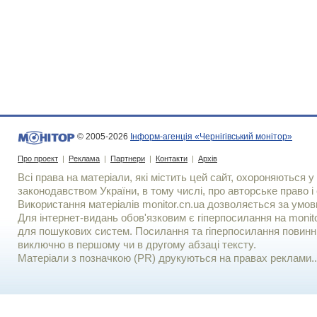
© 2005-2026
Інформ-агенція «Чернігівський монітор»
Про проект
|
Реклама
|
Партнери
|
Контакти
|
Архів
Всі права на матеріали, які містить цей сайт, охороняються у 
законодавством України, в тому числі, про авторське право і 
Використання матерiалiв monitor.cn.ua дозволяється за умов
Для iнтернет-видань обов'язковим є гiперпосилання на monito
для пошукових систем. Посилання та гіперпосилання повинні
виключно в першому чи в другому абзаці тексту.
Матеріали з позначкою (PR) друкуються на правах реклами..