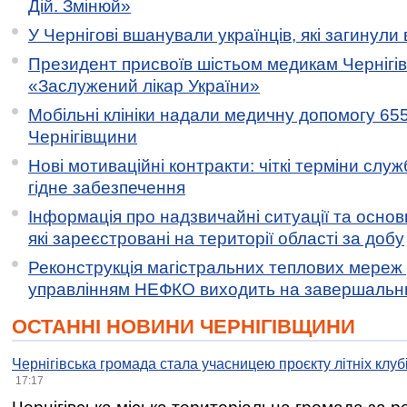
Дій. Змінюй»
У Чернігові вшанували українців, які загинули 
Президент присвоїв шістьом медикам Чернігі
«Заслужений лікар України»
Мобільні клініки надали медичну допомогу 65
Чернігівщини
Нові мотиваційні контракти: чіткі терміни служ
гідне забезпечення
Інформація про надзвичайні ситуації та основн
які зареєстровані на території області за добу
Реконструкція магістральних теплових мереж у
управлінням НЕФКО виходить на завершальн
ОСТАННІ НОВИНИ ЧЕРНІГІВЩИНИ
Чернігівська громада стала учасницею проєкту літніх клуб
17:17