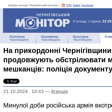
Інформ-агенція «Чернігівський монітор»:
RSS
Twitter
Facebook
Інформ-агенція
«Чернігівський монітор»
23:25
П`ятниця, 7 серпня,
Політична
Економічна
Культурна
Стил
Чернігівщина
Чернігівщина
Чернігівщина
На прикордонні Чернігівщини
продовжують обстрілювати 
мешканців: поліція документу
21.10.2024 10:43
—
Агенцiя
Минулої доби російська армія вкотр