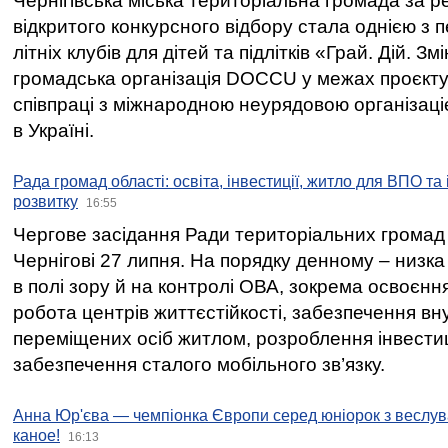
Чернігівська міська територіальна громада за 
відкритого конкурсного відбору стала однією з
літніх клубів для дітей та підлітків «Грай. Дій. З
громадська організація DOCCU у межах проєкту 
співпраці з міжнародною неурядовою організаціє
в Україні.
Рада громад області: освіта, інвестиції, житло для ВПО та
розвитку
16:55
Чергове засідання Ради територіальних громад 
Чернігові 27 липня. На порядку денному – низка
в полі зору й на контролі ОВА, зокрема освоєння
робота центрів життєстійкості, забезпечення вн
переміщених осіб житлом, розроблення інвестиц
забезпечення сталого мобільного зв’язку.
Анна Юр'єва — чемпіонка Європи серед юніорок з веслув
каное!
16:13