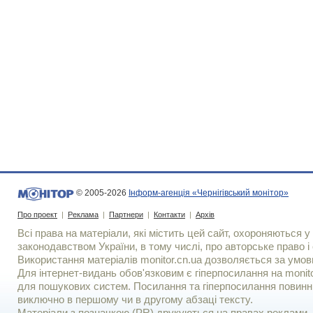
© 2005-2026
Інформ-агенція «Чернігівський монітор»
Про проект
|
Реклама
|
Партнери
|
Контакти
|
Архів
Всі права на матеріали, які містить цей сайт, охороняються у 
законодавством України, в тому числі, про авторське право і 
Використання матерiалiв monitor.cn.ua дозволяється за умов
Для iнтернет-видань обов'язковим є гiперпосилання на monito
для пошукових систем. Посилання та гіперпосилання повинні
виключно в першому чи в другому абзаці тексту.