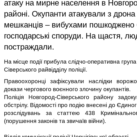
атаку на мирне населення в Новгор
районі. Окупанти атакували з дрона
мешканців – вибухами пошкоджено 
господарські споруди. На щастя, лю
постраждали.
На місце події прибула слідчо-оперативна груп
Сіверського райвідділу поліції.
Правоохоронці зафіксували наслідки ворожо
докази чергового воєнного злочину окупантів.
Поліція Новгород-Сіверського району задоку
обстрілу. Відомості про подію внесені до Єдино
розслідувань за статтею 438 Кримінально
(порушення законів та звичаїв війни).
Відділ комунікації поліції Чернігівської області