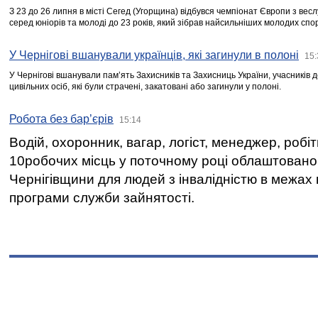
З 23 до 26 липня в місті Сегед (Угорщина) відбувся чемпіонат Європи з вес
серед юніорів та молоді до 23 років, який зібрав найсильніших молодих спо
У Чернігові вшанували українців, які загинули в полоні
15:
У Чернігові вшанували пам’ять Захисників та Захисниць України, учасників
цивільних осіб, які були страчені, закатовані або загинули у полоні.
Робота без бар’єрів
15:14
Водій, охоронник, вагар, логіст, менеджер, робі
10робочих місць у поточному році облаштован
Чернігівщини для людей з інвалідністю в межах
програми служби зайнятості.