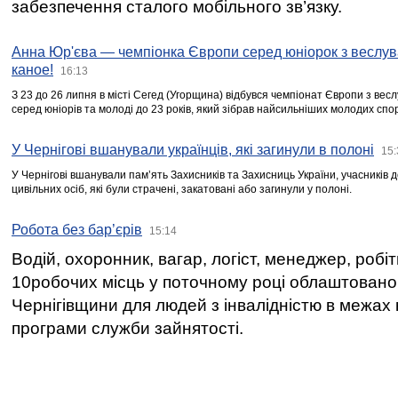
забезпечення сталого мобільного зв’язку.
Анна Юр'єва — чемпіонка Європи серед юніорок з веслув
каное!
16:13
З 23 до 26 липня в місті Сегед (Угорщина) відбувся чемпіонат Європи з вес
серед юніорів та молоді до 23 років, який зібрав найсильніших молодих спо
У Чернігові вшанували українців, які загинули в полоні
15:
У Чернігові вшанували пам’ять Захисників та Захисниць України, учасників
цивільних осіб, які були страчені, закатовані або загинули у полоні.
Робота без бар’єрів
15:14
Водій, охоронник, вагар, логіст, менеджер, робі
10робочих місць у поточному році облаштован
Чернігівщини для людей з інвалідністю в межах
програми служби зайнятості.