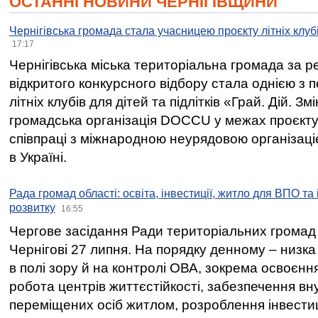
ОСТАННІ НОВИНИ ЧЕРНІГІВЩИНИ
Чернігівська громада стала учасницею проєкту літніх клуб
17:17
Чернігівська міська територіальна громада за 
відкритого конкурсного відбору стала однією з
літніх клубів для дітей та підлітків «Грай. Дій. З
громадська організація DOCCU у межах проєкту 
співпраці з міжнародною неурядовою організаціє
в Україні.
Рада громад області: освіта, інвестиції, житло для ВПО та
розвитку
16:55
Чергове засідання Ради територіальних громад 
Чернігові 27 липня. На порядку денному – низка
в полі зору й на контролі ОВА, зокрема освоєння
робота центрів життєстійкості, забезпечення вн
переміщених осіб житлом, розроблення інвестиц