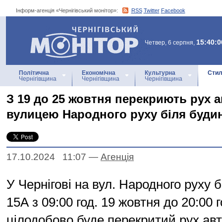
Інформ-агенція «Чернігівський монітор»:
RSS
Twitter
Facebook
Інформ-агенція
«Чернігівський монітор»
15:40:0
Четвер, 6 серпня,
Політична
Економічна
Культурна
Стил
Чернігівщина
Чернігівщина
Чернігівщина
З 19 до 25 жовтня перекриють рух 
вулицею Народного руху біля буди
17.10.2024 11:07
—
Агенцiя
У Чернігові на вул. Народного руху 
15А з 09:00 год. 19 жовтня до 20:00 
цілодобово буде перекритий рух авт