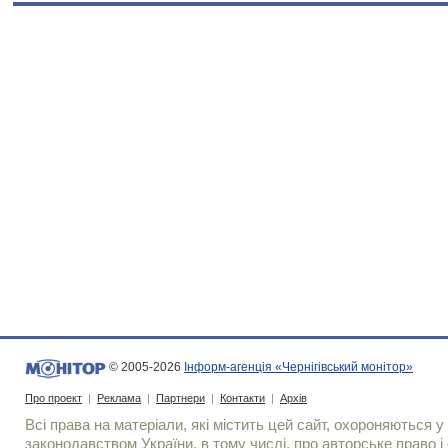
© 2005-2026
Інформ-агенція «Чернігівський монітор»
Про проект
|
Реклама
|
Партнери
|
Контакти
|
Архів
Всі права на матеріали, які містить цей сайт, охороняються у 
законодавством України, в тому числі, про авторське право і 