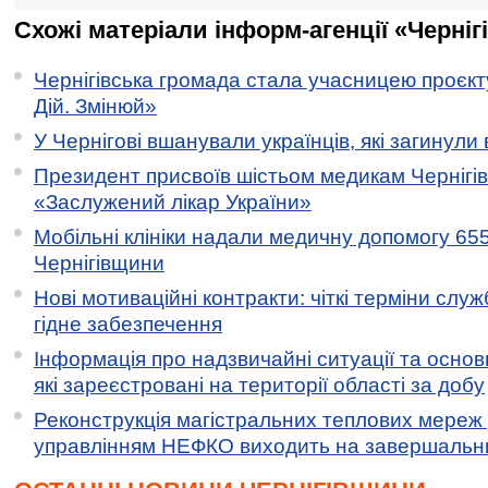
Схожі матеріали інформ-агенції «Черніг
Чернігівська громада стала учасницею проєкту 
Дій. Змінюй»
У Чернігові вшанували українців, які загинули 
Президент присвоїв шістьом медикам Чернігі
«Заслужений лікар України»
Мобільні клініки надали медичну допомогу 65
Чернігівщини
Нові мотиваційні контракти: чіткі терміни служ
гідне забезпечення
Інформація про надзвичайні ситуації та основн
які зареєстровані на території області за добу
Реконструкція магістральних теплових мереж у
управлінням НЕФКО виходить на завершальн