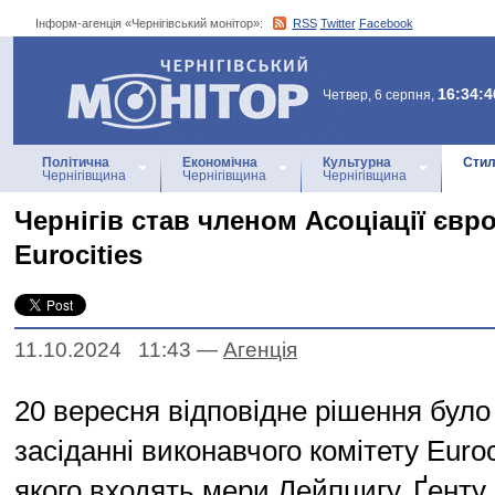
Інформ-агенція «Чернігівський монітор»:
RSS
Twitter
Facebook
Інформ-агенція
«Чернігівський монітор»
16:34:4
Четвер, 6 серпня,
Політична
Економічна
Культурна
Стил
Чернігівщина
Чернігівщина
Чернігівщина
Чернігів став членом Асоціації євр
Eurocities
11.10.2024 11:43
—
Агенцiя
20 вересня відповідне рішення було
засіданні виконавчого комітету Euroc
якого входять мери Лейпцигу, Ґенту,