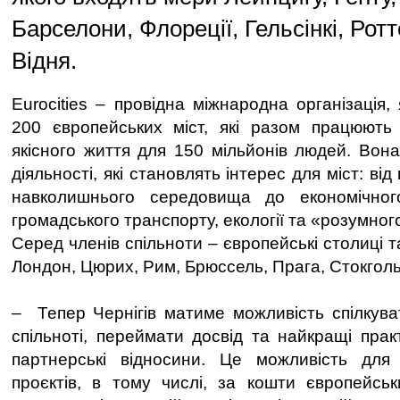
Барселони, Флореції, Гельсінкі, Рот
Відня.
Eurocities – провідна міжнародна організація,
200 європейських міст, які разом працюють
якісного життя для 150 мільйонів людей. Вон
діяльності, які становлять інтерес для міст: ві
навколишнього середовища до економічног
громадського транспорту, екології та «розумног
Серед членів спільноти – європейські столиці та 
Лондон, Цюрих, Рим, Брюссель, Прага, Стокголь
– Тепер Чернігів матиме можливість спілкува
спільноті, переймати досвід та найкращі прак
партнерські відносини. Це можливість для р
проєктів, в тому числі, за кошти європейсь