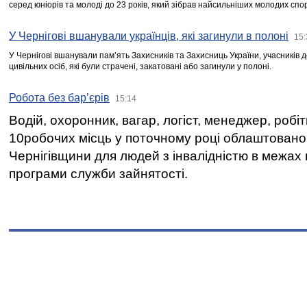
серед юніорів та молоді до 23 років, який зібрав найсильніших молодих спо
У Чернігові вшанували українців, які загинули в полоні
15:
У Чернігові вшанували пам’ять Захисників та Захисниць України, учасників
цивільних осіб, які були страчені, закатовані або загинули у полоні.
Робота без бар’єрів
15:14
Водій, охоронник, вагар, логіст, менеджер, робі
10робочих місць у поточному році облаштован
Чернігівщини для людей з інвалідністю в межах
програми служби зайнятості.