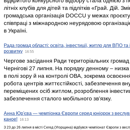
відкритого конкурсного відбору стала однією з
літніх клубів для дітей та підлітків «Грай. Дій. З
громадська організація DOCCU у межах проєкту 
співпраці з міжнародною неурядовою організаціє
в Україні.
Рада громад області: освіта, інвестиції, житло для ВПО та
розвитку
16:55
Чергове засідання Ради територіальних громад 
Чернігові 27 липня. На порядку денному – низка
в полі зору й на контролі ОВА, зокрема освоєння
робота центрів життєстійкості, забезпечення вн
переміщених осіб житлом, розроблення інвестиц
забезпечення сталого мобільного зв’язку.
Анна Юр'єва — чемпіонка Європи серед юніорок з веслув
каное!
16:13
З 23 до 26 липня в місті Сегед (Угорщина) відбувся чемпіонат Європи з вес