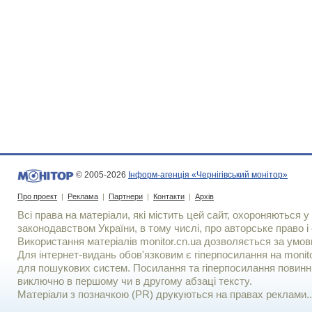
© 2005-2026
Інформ-агенція «Чернігівський монітор»
Про проект
|
Реклама
|
Партнери
|
Контакти
|
Архів
Всі права на матеріали, які містить цей сайт, охороняються у 
законодавством України, в тому числі, про авторське право і 
Використання матерiалiв monitor.cn.ua дозволяється за умов
Для iнтернет-видань обов'язковим є гiперпосилання на monito
для пошукових систем. Посилання та гіперпосилання повинні
виключно в першому чи в другому абзаці тексту.
Матеріали з позначкою (PR) друкуються на правах реклами..