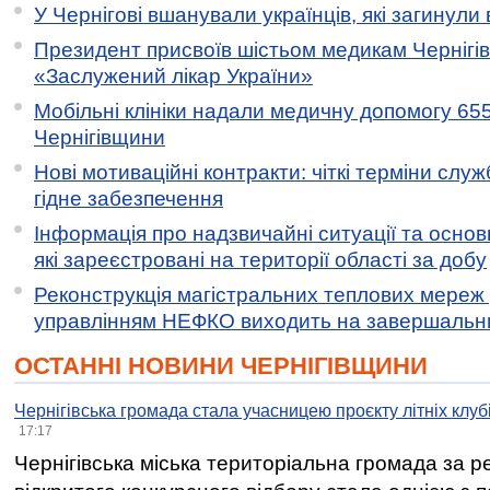
У Чернігові вшанували українців, які загинули 
Президент присвоїв шістьом медикам Чернігі
«Заслужений лікар України»
Мобільні клініки надали медичну допомогу 65
Чернігівщини
Нові мотиваційні контракти: чіткі терміни служ
гідне забезпечення
Інформація про надзвичайні ситуації та основн
які зареєстровані на території області за добу
Реконструкція магістральних теплових мереж у
управлінням НЕФКО виходить на завершальн
ОСТАННІ НОВИНИ ЧЕРНІГІВЩИНИ
Чернігівська громада стала учасницею проєкту літніх клуб
17:17
Чернігівська міська територіальна громада за 