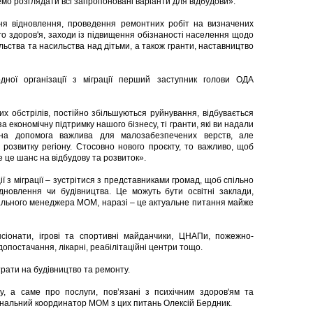
о розглядати всі запропоновані варіанти для відбудови».
ння відновлення, проведення ремонтних робіт на визначених
ого здоров'я, заходи із підвищення обізнаності населення щодо
льства та насильства над дітьми, а також гранти, наставництво
дної організації з міграції перший заступник голови ОДА
 обстрілів, постійно збільшуються руйнування, відбувається
 економічну підтримку нашого бізнесу, ті гранти, які ви надали
рна допомога важлива для малозабезпечених верств, але
розвитку регіону. Стосовно нового проєкту, то важливо, щоб
 це шанс на відбудову та розвиток».
 з міграції – зустрітися з представниками громад, щоб спільно
дновлення чи будівництва. Це можуть бути освітні заклади,
онального менеджера МОМ, наразі – це актуальне питання майже
нсіонати, ігрові та спортивні майданчики, ЦНАПи, пожежно-
опостачання, лікарні, реабілітаційні центри тощо.
трати на будівництво та ремонту.
у, а саме про послуги, пов’язані з психічним здоров'ям та
ональний координатор МОМ з цих питань Олексій Бердник.