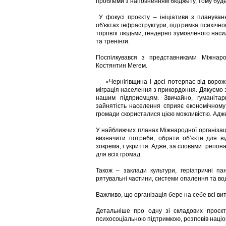
проблеми з наповненням бюджету, тому будем
У фокусі проєкту – ініціативи з планува
об'єктах інфраструктури, підтримка психічн
торгівлі людьми, гендерно зумовленого наси
та тренінги.
Поспілкувався з представниками Міжнаро
Костянтин Мегем.
«Чернігівщина і досі потерпає від ворожих
міграція населення з прикордоння. Дякуємо за
нашим підприємцям. Звичайно, гуманіта
зайнятість населення сприяє економічному 
громади скористалися цією можливістю. Адже
У найближчих планах Міжнародної організації
визначити потреби, обрати об’єкти для ві
зокрема, і укриття. Адже, за словами регі
для всіх громад.
Також – заклади культури, геріатричні па
рятувальні частини, системи опалення та вод
Важливо, що організація бере на себе всі ви
Детальніше про одну зі складових проєкт
психосоціальною підтримкою, розповів наці