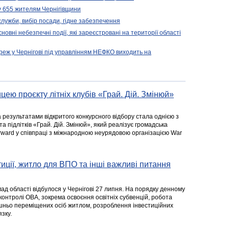
у 655 жителям Чернігівщини
 служби, вибір посади, гідне забезпечення
новні небезпечні події, які зареєстровані на території області
реж у Чернігові під управлінням НЕФКО виходить на
цею проєкту літніх клубів «Грай. Дій. Змінюй»
а результатами відкритого конкурсного відбору стала однією з
та підлітків «Грай. Дій. Змінюй», який реалізує громадська
rward у співпраці з міжнародною неурядовою організацією War
стиції, житло для ВПО та інші важливі питання
ад області відбулося у Чернігові 27 липня. На порядку денному
 контролі ОВА, зокрема освоєння освітніх субвенцій, робота
ішньо переміщених осіб житлом, розроблення інвестиційних
зку.