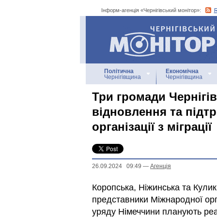
Інформ-агенція «Чернігівський монітор»:
Інформ-агенція
«Чернігівський монітор»
Політична
Економічна
Чернігівщина
Чернігівщина
Три громади Чернігів
відновлення та підт
організації з міграції
26.09.2024 09:49
—
Агенцiя
Коропська, Ніжинська та Кулик
представники Міжнародної орга
уряду Німеччини планують реа