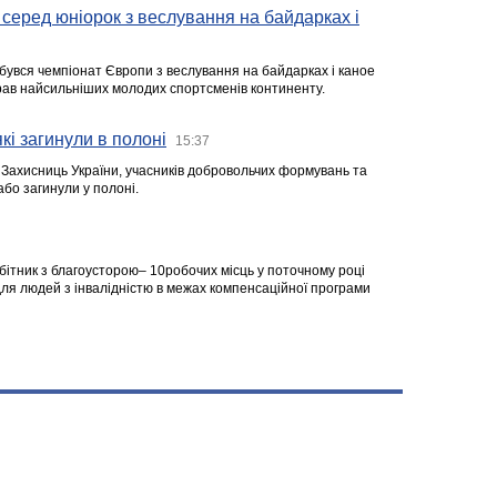
серед юніорок з веслування на байдарках і
ідбувся чемпіонат Європи з веслування на байдарках і каное
ібрав найсильніших молодих спортсменів континенту.
кі загинули в полоні
15:37
а Захисниць України, учасників добровольчих формувань та
 або загинули у полоні.
робітник з благоусторою– 10робочих місць у поточному році
я людей з інвалідністю в межах компенсаційної програми