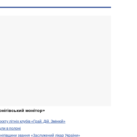
рнігівський монітор»
кту літніх клубів «Грай. Дій. Змінюй»
ули в полоні
нігівщини звання «Заслужений лікар України»