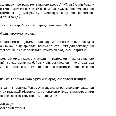
раїнську програму ментального здоров’я «Ти як?», ініційовану
які ми плануємо надавати в громадах будуть розроблятися на
кремої ТГ. Це можуть бути мистецькі, спортивні, соціально-
ультації тощо».
проєкті та співробітництві з представниками МОМ.
ої ради прокоментувала:
праці з міжнародними організаціями. Це позитивний досвід і з
. Звичайно, це тривала і вагома робота. Втім, для покращення
ові всебічно співпрацювати і рухатися в одному напрямку».
ародною організацією з міграції – відновлення магістрального
ий під час активних бойових дій; встановлення когенератора
у для Чернігівської ЦРЛ; гранти для постраждалого від війни
на базі Регіонального офісу міжнародного співробітництва.
цтва — ініціатива Конгресу місцевих та регіональних влад при
иток взаємодії місцевих та регіональних влад з міжнародними
івні області та територіальної громади.
мунікацій
ової адміністрації