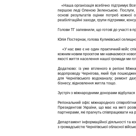
«Наша організація всебічно підтримує Всеук
першою леді Оленою Зеленською. Послуги, 
основі результатів оцінки потреб кожної о
реабілітаційні заходи, групи підтримки, конс
Голови ТГ запевнили, що готові до участі в 
Юлія Постернак, голова Куликівської селищн
«У нас вже є не один практичний кейс спів
кожним новим проєктом ми навчаємося нового
якості життя населення нашої громади ми гот
Додатково: із уже втіленого в регіоні Міжн
водопроводу Чернігова, який був пошкоджен
для Чернігівського водоканалу; ремонт дах
бізнесу; відновлення житла тощо.
Зустріч з міжнародними донорами відбулася 
Регіональний офіс міжнародного співробітни
Президентові України, що має на меті розв
партнерами, які прагнуть співпрацювати на р
Департамент інформаційної діяльності та ко
з громадськістю Чернігівської обласної військ