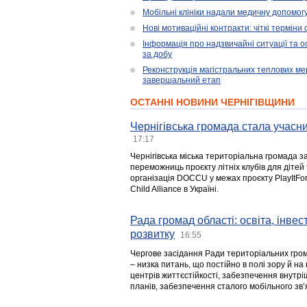
Мобільні клініки надали медичну допомог
Нові мотиваційні контракти: чіткі терміни
Інформація про надзвичайні ситуації та ос
за добу
Реконструкція магістральних теплових ме
завершальний етап
ОСТАННІ НОВИНИ ЧЕРНІГІВЩИНИ
Чернігівська громада стала учасни
17:17
Чернігівська міська територіальна громада з
переможниць проєкту літніх клубів для дітей 
організація DOCCU у межах проєкту PlayItFo
Child Alliance в Україні.
Рада громад області: освіта, інве
розвитку
16:55
Чергове засідання Ради територіальних гром
– низка питань, що постійно в полі зору й на
центрів життєстійкості, забезпечення внутр
планів, забезпечення сталого мобільного зв’я