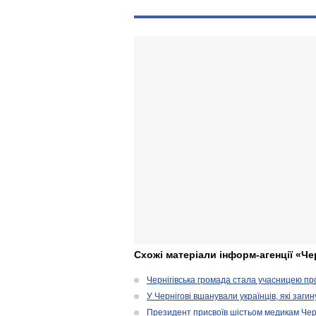
Схожі матеріали інформ-агенції «Че
Чернігівська громада стала учасницею проє
У Чернігові вшанували українців, які загин
Президент присвоїв шістьом медикам Чер