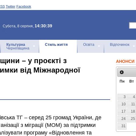
RSS
Twitter
Facebook
14:30:39
Субота, 8 серпня,
Культурна
Стиль життя
Освіта
Відпочинок
Чернігівщина
щини – у проєкті з
АНОНСИ 
римки від Міжнародної
Пн
Вт
3
4
10
11
17
18
івська ТГ – серед 25 громад України, де
24
25
нізації з міграції (МОМ) за підтримки
31
лізувати програму «Відновлення та