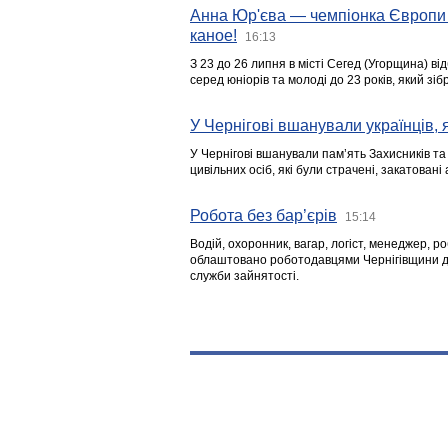
Анна Юр'єва — чемпіонка Європи 
каное!
16:13
З 23 до 26 липня в місті Сегед (Угорщина) в
серед юніорів та молоді до 23 років, який з
У Чернігові вшанували українців, я
У Чернігові вшанували пам’ять Захисників т
цивільних осіб, які були страчені, закатовані
Робота без бар’єрів
15:14
Водій, охоронник, вагар, логіст, менеджер, 
облаштовано роботодавцями Чернігівщини дл
служби зайнятості.