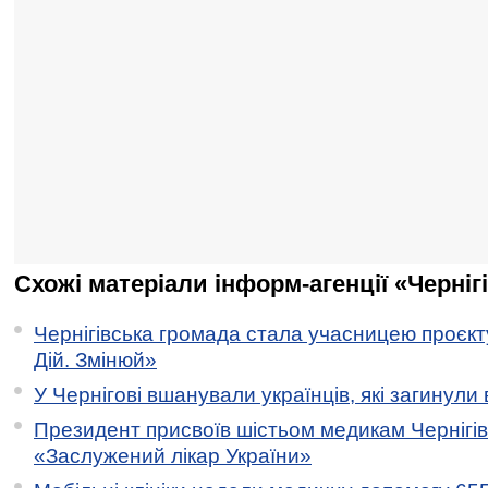
Схожі матеріали інформ-агенції «Черніг
Чернігівська громада стала учасницею проєкту 
Дій. Змінюй»
У Чернігові вшанували українців, які загинули 
Президент присвоїв шістьом медикам Чернігі
«Заслужений лікар України»