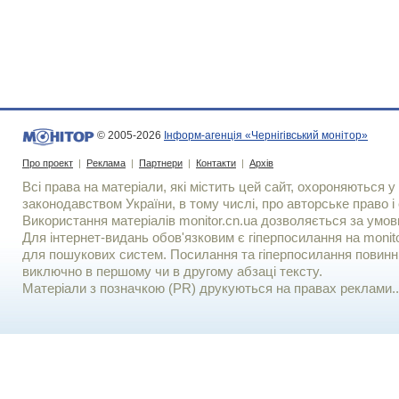
© 2005-2026
Інформ-агенція «Чернігівський монітор»
Про проект
|
Реклама
|
Партнери
|
Контакти
|
Архів
Всі права на матеріали, які містить цей сайт, охороняються у 
законодавством України, в тому числі, про авторське право і 
Використання матерiалiв monitor.cn.ua дозволяється за умов
Для iнтернет-видань обов'язковим є гiперпосилання на monito
для пошукових систем. Посилання та гіперпосилання повинні
виключно в першому чи в другому абзаці тексту.
Матеріали з позначкою (PR) друкуються на правах реклами..