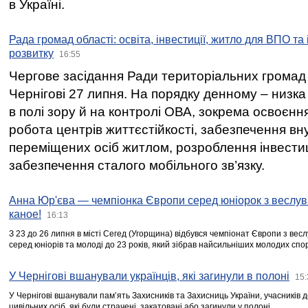
в Україні.
Рада громад області: освіта, інвестиції, житло для ВПО та
розвитку
16:55
Чергове засідання Ради територіальних громад 
Чернігові 27 липня. На порядку денному – низка
в полі зору й на контролі ОВА, зокрема освоєння
робота центрів життєстійкості, забезпечення вн
переміщених осіб житлом, розроблення інвестиц
забезпечення сталого мобільного зв’язку.
Анна Юр'єва — чемпіонка Європи серед юніорок з веслув
каное!
16:13
З 23 до 26 липня в місті Сегед (Угорщина) відбувся чемпіонат Європи з вес
серед юніорів та молоді до 23 років, який зібрав найсильніших молодих спо
У Чернігові вшанували українців, які загинули в полоні
15:
У Чернігові вшанували пам’ять Захисників та Захисниць України, учасників
цивільних осіб, які були страчені, закатовані або загинули у полоні.