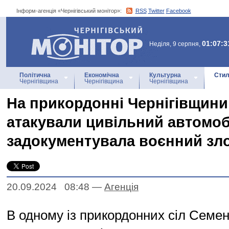
Інформ-агенція «Чернігівський монітор»:
RSS
Twitter
Facebook
Інформ-агенція
«Чернігівський монітор»
01:07:3
Неділя, 9 серпня,
Політична
Економічна
Культурна
Стил
Чернігівщина
Чернігівщина
Чернігівщина
На прикордонні Чернігівщини
атакували цивільний автомобі
задокументувала воєнний зл
20.09.2024 08:48
—
Агенцiя
В одному із прикордонних сіл Семен