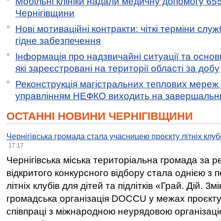
Мобільні клініки надали медичну допомогу 65
Чернігівщини
Нові мотиваційні контракти: чіткі терміни служ
гідне забезпечення
Інформація про надзвичайні ситуації та основн
які зареєстровані на території області за добу
Реконструкція магістральних теплових мереж у
управлінням НЕФКО виходить на завершальн
ОСТАННІ НОВИНИ ЧЕРНІГІВЩИНИ
Чернігівська громада стала учасницею проєкту літніх клуб
17:17
Чернігівська міська територіальна громада за 
відкритого конкурсного відбору стала однією з
літніх клубів для дітей та підлітків «Грай. Дій. З
громадська організація DOCCU у межах проєкту 
співпраці з міжнародною неурядовою організаціє