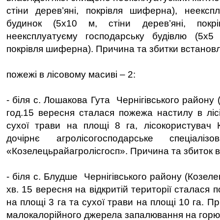
стіни дерев’яні, покрівля шиферна), неексп
будинок (5х10 м, стіни дерев’яні, пок
неексплуатуєму господарську будівлю (5х5 м
покрівля шиферна). Причина та збитки встанов
пожежі в лісовому масиві – 2:
- біля с. Лошакова Гута Чернігівського району 
год.15 вересня сталася пожежа настилу в лісі
сухої трави на площі 8 га, лісокористувач 
дочірнє агролісогосподарське спеціалізо
«Козелецьрайагролісгосп». Причина та збиток 
- біля с. Блудше Чернігівського району (Козеле
хв. 15 вересня на відкритій території сталася 
на площі 3 га та сухої трави на площі 10 га. П
малокалорійного джерела запалювання на горю