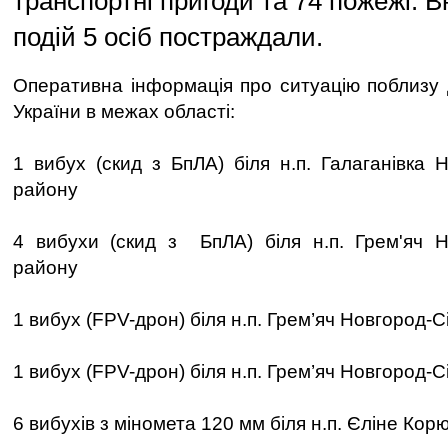
транспортні пригоди та 74 пожежі. В
подій 5 осіб постраждали.
Оперативна інформація про ситуацію поблизу
України в межах області:
1 вибух (скид з БпЛА) біля н.п. Галаганівка 
району
4 вибухи (скид з БпЛА) біля н.п. Грем'яч Н
району
1 вибух (FPV-дрон) біля н.п. Грем’яч Новгород-С
1 вибух (FPV-дрон) біля н.п. Грем’яч Новгород-С
6 вибухів з міномета 120 мм біля н.п. Єліне Корю