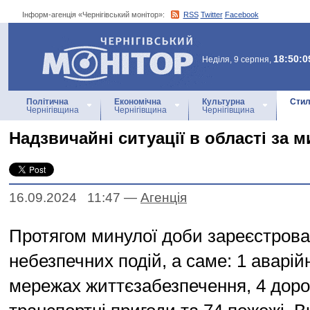
Інформ-агенція «Чернігівський монітор»:
RSS
Twitter
Facebook
Інформ-агенція
«Чернігівський монітор»
18:50:0
Неділя, 9 серпня,
Політична
Економічна
Культурна
Стил
Чернігівщина
Чернігівщина
Чернігівщина
Надзвичайні ситуації в області за 
16.09.2024 11:47
—
Агенцiя
Протягом минулої доби зареєстрова
небезпечних подій, а саме: 1 аварій
мережах життєзабезпечення, 4 дор