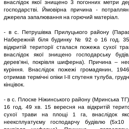
внаслідок якої знищено 3 погонних метри де
господарстві. Ймовірна причина - потраплян
джерела запалювання на горючий матеріал.
- в с. Петрушівка Прилуцького району (Параф
Набережній біля будинку № 92 о 16 год. 35
відкритій території сталася пожежа сухої тра
внаслідок якої знищено господарську буді
дерев’яні, покрівля шиферна). Причина – не
куріння. Внаслідок пожежі громадянин, 194
отримав термічні опіки І-ІІ спутеня тулуба, грудн
кінцівок.
- в с. Плоске Ніжинського району (Мринська ТГ)
16 год. 49 хв. 15 вересня на відкритій терит
сухої трави на площі 1 га, внаслідок як
неексплуатуєму господарчу будівлю (5х10 м