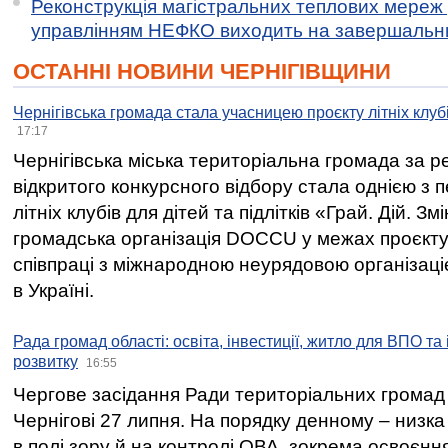
Реконструкція магістральних теплових мереж у
управлінням НЕФКО виходить на завершальн
ОСТАННІ НОВИНИ ЧЕРНІГІВЩИНИ
Чернігівська громада стала учасницею проєкту літніх клуб
17:17
Чернігівська міська територіальна громада за 
відкритого конкурсного відбору стала однією з
літніх клубів для дітей та підлітків «Грай. Дій. З
громадська організація DOCCU у межах проєкту 
співпраці з міжнародною неурядовою організаціє
в Україні.
Рада громад області: освіта, інвестиції, житло для ВПО та
розвитку
16:55
Чергове засідання Ради територіальних громад 
Чернігові 27 липня. На порядку денному – низка
в полі зору й на контролі ОВА, зокрема освоєння