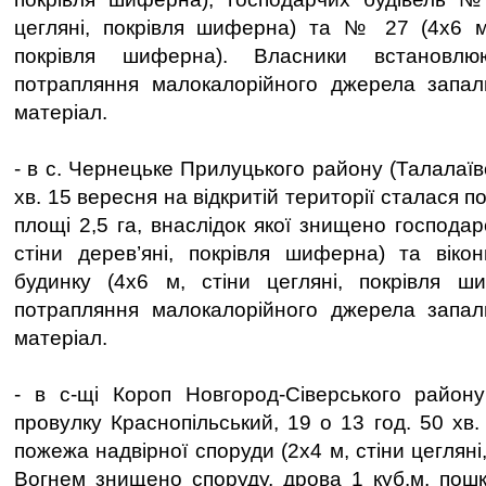
цегляні, покрівля шиферна) та № 27 (4х6 м,
покрівля шиферна). Власники встановлю
потрапляння малокалорійного джерела запа
матеріал.
- в с. Чернецьке Прилуцького району (Талалаївс
хв. 15 вересня на відкритій території сталася 
площі 2,5 га, внаслідок якої знищено господар
стіни дерев’яні, покрівля шиферна) та віко
будинку (4х6 м, стіни цегляні, покрівля ш
потрапляння малокалорійного джерела запа
матеріал.
- в с-щі Короп Новгород-Сіверського району
провулку Краснопільський, 19 о 13 год. 50 хв
пожежа надвірної споруди (2х4 м, стіни цегляні
Вогнем знищено споруду, дрова 1 куб.м, пош