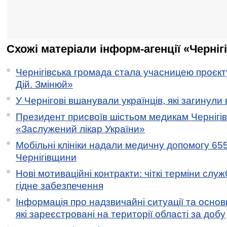
Схожі матеріали інформ-агенції «Черніг
Чернігівська громада стала учасницею проєкту 
Дій. Змінюй»
У Чернігові вшанували українців, які загинули 
Президент присвоїв шістьом медикам Чернігі
«Заслужений лікар України»
Мобільні клініки надали медичну допомогу 65
Чернігівщини
Нові мотиваційні контракти: чіткі терміни служ
гідне забезпечення
Інформація про надзвичайні ситуації та основн
які зареєстровані на території області за добу