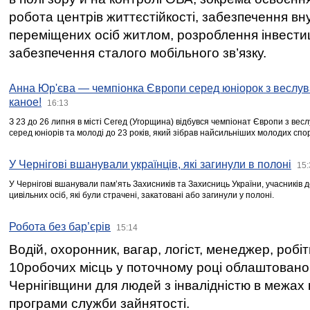
робота центрів життєстійкості, забезпечення вн
переміщених осіб житлом, розроблення інвестиц
забезпечення сталого мобільного зв’язку.
Анна Юр'єва — чемпіонка Європи серед юніорок з веслув
каное!
16:13
З 23 до 26 липня в місті Сегед (Угорщина) відбувся чемпіонат Європи з вес
серед юніорів та молоді до 23 років, який зібрав найсильніших молодих спо
У Чернігові вшанували українців, які загинули в полоні
15:
У Чернігові вшанували пам’ять Захисників та Захисниць України, учасників
цивільних осіб, які були страчені, закатовані або загинули у полоні.
Робота без бар’єрів
15:14
Водій, охоронник, вагар, логіст, менеджер, робі
10робочих місць у поточному році облаштован
Чернігівщини для людей з інвалідністю в межах
програми служби зайнятості.