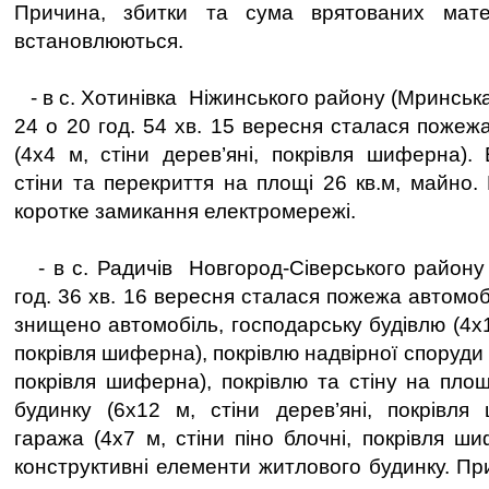
Причина, збитки та сума врятованих мате
встановлюються.
- в с. Хотинівка Ніжинського району (Мринська 
24 о 20 год. 54 хв. 15 вересня сталася пожежа
(4х4 м, стіни дерев’яні, покрівля шиферна)
стіни та перекриття на площі 26 кв.м, майно.
коротке замикання електромережі.
- в с. Радичів Новгород-Сіверського району 
год. 36 хв. 16 вересня сталася пожежа автомобі
знищено автомобіль, господарську будівлю (4х10
покрівля шиферна), покрівлю надвірної споруди (
покрівля шиферна), покрівлю та стіну на площ
будинку (6х12 м, стіни дерев’яні, покрівля
гаража (4х7 м, стіни піно блочні, покрівля ш
конструктивні елементи житлового будинку. П