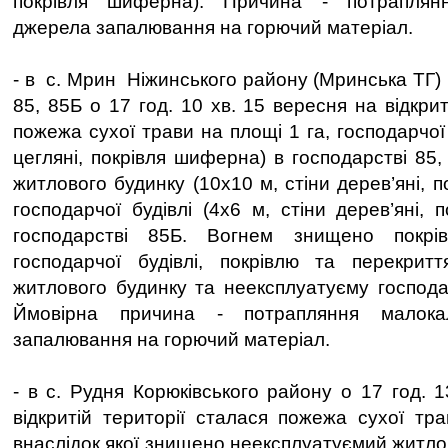
покрівля шиферна). Причина - потраплянн
джерела запалювання на горючий матеріал.
- в с. Мрин Ніжинського району (Мринська ТГ) 
85, 85Б о 17 год. 10 хв. 15 вересня на відкрит
пожежа сухої трави на площі 1 га, господарчої 
цегляні, покрівля шиферна) в господарстві 85
житлового будинку (10х10 м, стіни дерев’яні, п
господарчої будівлі (4х6 м, стіни дерев’яні,
господарстві 85Б. Вогнем знищено покрі
господарчої будівлі, покрівлю та перекритт
житлового будинку та неексплуатуєму господа
Ймовірна причина - потрапляння малока
запалювання на горючий матеріал.
- в с. Рудня Корюківського району о 17 год. 
відкритій території сталася пожежа сухої тра
внаслідок якої знищено неексплуатуємий житло