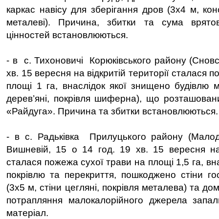
каркас навісу для зберігання дров (3х4 м, ко
металеві). Причина, збитки та сума врято
цінностей встановлюються.
- в с. Тихоновичі Корюківського району (Сновс
хв. 15 вересня на відкритій території сталася 
площі 1 га, внаслідок якої знищено будівлю м
дерев’яні, покрівля шиферна), що розташован
«Райдуга». Причина та збитки встановлюються.
- в с. Радьківка Прилуцького району (Малод
Вишневій, 15 о 14 год. 19 хв. 15 вересня на 
сталася пожежа сухої трави на площі 1,5 га, вн
покрівлю та перекриття, пошкоджено стіни го
(3х5 м, стіни цегляні, покрівля металева) та до
потрапляння малокалорійного джерела запа
матеріал.