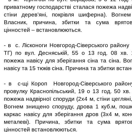
приватному господарстві сталася пожежа надві
стіни дерев’яні, покрівля шиферна). Вогне
Власник, причина, збитки та сума врятов
цінностей – встановлюються.
- в с. Лісконоги Новгород-Сіверського району
ТГ) по вул. Десняській, 55 о 13 год. 08 хв.
пожежа навісу для зберігання сіна та сіна. В
навісу та 15 тюків сіна. Причина та збитки вст
- в с-щі Короп Новгород-Сіверського району
провулку Краснопільський, 19 о 13 год. 50 хв
пожежа надвірної споруди (2х4 м, стіни цегляні
Вогнем знищено споруду, дрова 1 куб.м, пош
каркас навісу для зберігання дров (3х4 м, ко
металеві). Причина, збитки та сума врято
цінностей встановлюються.