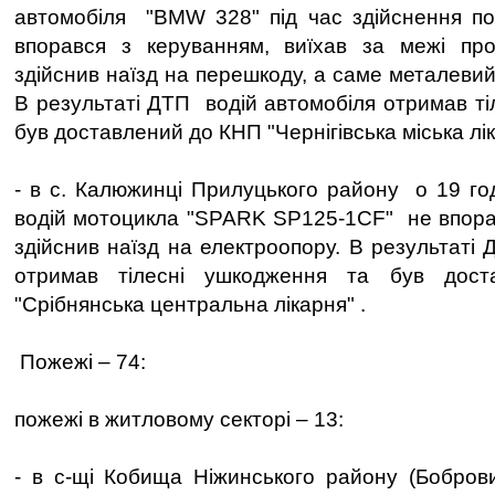
автомобіля "BMW 328" під час здійснення по
впорався з керуванням, виїхав за межі про
здійснив наїзд на перешкоду, а саме металеви
В результаті ДТП водій автомобіля отримав ті
був доставлений до КНП "Чернігівська міська лі
- в с. Калюжинці Прилуцького району о 19 год
водій мотоцикла "SPARK SP125-1CF" не впора
здійснив наїзд на електроопору. В результаті
отримав тілесні ушкодження та був до
"Срібнянська центральна лікарня" .
Пожежі – 74:
пожежі в житловому секторі – 13:
- в с-щі Кобища Ніжинського району (Боброви