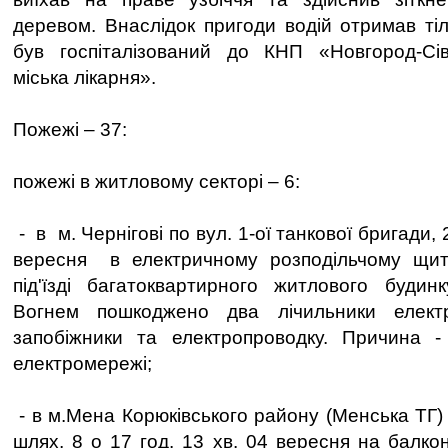
деревом. Внаслідок пригоди водій отримав ті
був госпіталізований до КНП «Новгород-Сі
міська лікарня».
Пожежі – 37:
пожежі в житловому секторі – 6:
- в м. Чернігові по вул. 1-ої танкової бригади, 2
вересня в електричному розподільчому щит
під'їзді багатоквартирного житлового будин
Вогнем пошкоджено два лічильники електр
запобіжники та електропроводку. Причина -
електромережі;
- в м.Мена Корюківського району (Менська ТГ) 
шлях, 8 о 17 год. 13 хв. 04 вересня на балко