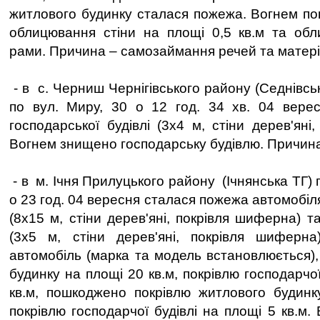
житлового будинку сталася пожежа. Вогнем п
облицювання стіни на площі 0,5 кв.м та обл
рами. Причина – самозаймання речей та матері
- в с. Черниш Чернігівського району (Седнівськ
по вул. Миру, 30 о 12 год. 34 хв. 04 вере
господарської будівлі (3х4 м, стіни дерев'яні
Вогнем знищено господарську будівлю. Причина
- в м. Ічня Прилуцького району (Ічнянська ТГ) 
о 23 год. 04 вересня сталася пожежа автомобіл
(8х15 м, стіни дерев'яні, покрівля шиферна) та
(3х5 м, стіни дерев'яні, покрівля шиферн
автомобіль (марка та модель встановлюється),
будинку на площі 20 кв.м, покрівлю господарчої
кв.м, пошкоджено покрівлю житлового будинк
покрівлю господарчої будівлі на площі 5 кв.м.