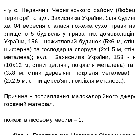
- у с. Неданчичі Чернігівського району (Любец
території по вул. Захисників України, біля буди
хв. 04 вересня сталася пожежа сухої трави на
знищено 5 будівель у приватних домоволодінн
України, 156 - нежитловий будинок (5х6 м, стін
шиферна) та господарча споруда (2х1,5 м, стіни
металева); вул. Захисників України, 158 - 
(10х12 м, стіни цегляні, покрівля металева) т
(3х8 м, стіни дерев'яні, покрівля металева),
(2х2,5 м, стіни дерев'яні, покрівля металева).
Причина - потрапляння малокалорійного джер
горючий матеріал.
пожежі в лісовому масиві – 1: