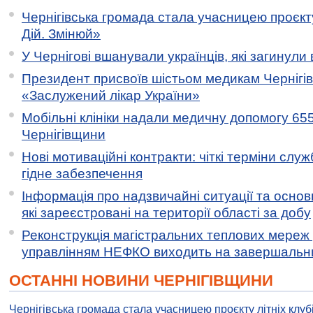
Чернігівська громада стала учасницею проєкту 
Дій. Змінюй»
У Чернігові вшанували українців, які загинули 
Президент присвоїв шістьом медикам Чернігі
«Заслужений лікар України»
Мобільні клініки надали медичну допомогу 65
Чернігівщини
Нові мотиваційні контракти: чіткі терміни служ
гідне забезпечення
Інформація про надзвичайні ситуації та основн
які зареєстровані на території області за добу
Реконструкція магістральних теплових мереж у
управлінням НЕФКО виходить на завершальн
ОСТАННІ НОВИНИ ЧЕРНІГІВЩИНИ
Чернігівська громада стала учасницею проєкту літніх клуб