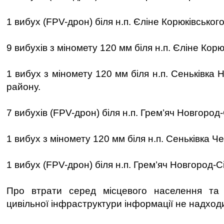
1 вибух (FPV-дрон) біля н.п. Єліне Корюківськог
9 вибухів з міномету 120 мм біля н.п. Єліне Корю
1 вибух з міномету 120 мм біля н.п. Сеньківка 
району.
7 вибухів (FPV-дрон) біля н.п. Грем’яч Новгород
1 вибух з міномету 120 мм біля н.п. Сеньківка Че
1 вибух (FPV-дрон) біля н.п. Грем’яч Новгород-С
Про втрати серед місцевого населення та
цивільної інфраструктури інформації не надход