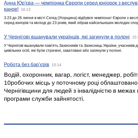
Анна Юр'єва — чемпіонка Європи серед юніорок з веслув
каное!
16:13
З 23 до 26 липня в місті Сегед (Угорщина) відбувся чемпіонат Європи з вес
серед юніорів та молоді до 23 років, який зібрав найсильніших молодих спо
У Чернігові вшанували українців, які загинули в полоні
15:
У Чернігові вшанували пам’ять Захисників та Захисниць України, учасників
цивільних осіб, які були страчені, закатовані або загинули у полоні.
Робота без бар’єрів
15:14
Водій, охоронник, вагар, логіст, менеджер, робі
10робочих місць у поточному році облаштован
Чернігівщини для людей з інвалідністю в межах
програми служби зайнятості.