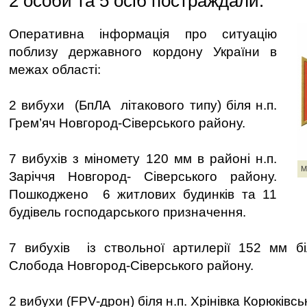
2 особи та 5 осіб постраждали.
Оперативна інформація про ситуацію
поблизу державного кордону України в
межах області:
2 вибухи (БпЛА літакового типу) біля н.п.
Грем’яч Новгород-Сіверського району.
7 вибухів з міномету 120 мм в районі н.п.
М
Заріччя Новгород- Сіверського району.
Пошкоджено 6 житлових будинків та 11
будівель господарського призначення.
7 вибухів із ствольної артилерії 152 мм бі
Слобода Новгород-Сіверського району.
2 вибухи (FPV-дрон) біля н.п. Хрінівка Корюківс