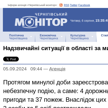
Інформ-агенція «Чернігівський монітор»:
RSS
Twitter
Facebook
Інформ-агенція
«Чернігівський монітор»
15:35:4
Четвер, 6 серпня,
Політична
Економічна
Культурна
Стил
Чернігівщина
Чернігівщина
Чернігівщина
Надзвичайні ситуації в області за 
05.09.2024 09:44
—
Агенцiя
Протягом минулої доби зареєстрова
небезпечну подію, а саме: 4 дорожн
пригоди та 37 пожеж. Внаслідок цих