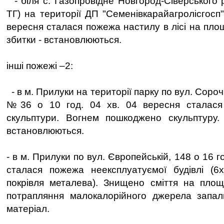
- біля с. Газопровідне Новгород-Сіверського 
ТГ) на території ДП "Семенівкарайагролісгосп"
вересня сталася пожежа настилу в лісі на площ
збитки - встановлюються.
інші пожежі –2:
- в м. Прилуки на території парку по вул. Сороч
№36 о 10 год. 04 хв. 04 вересня сталася
скульптури. Вогнем пошкоджено скульптуру.
встановлюються.
- в м. Прилуки по вул. Європейській, 148 о 16 г
сталася пожежа неексплуатуємої будівлі (6х
покрівля металева). Знищено сміття на площ
потрапляння малокалорійного джерела запа
матеріал.