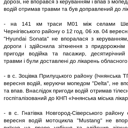
дорозі, не впорався з керуванням і впав з мопе
водій отримав травми та був доправлений до лік
- на 141 км траси М01 між селами Шес
Чернігівського району о 12 год. 06 хв. 04 верес
"Hyundai Sonata" не впоралася з керуванням,
дороги і здійснила зіткнення з придорожнім
пригоди водійка та пасажир, десятирічний
травми і були доставлені до лікарень обласного
- в с. Зоцівка Прилуцького району (Ічнянська ТГ
вересня водій, керуючи мопедом "Delta", не в
та впав. Внаслідок пригоди водій отримав тілес
госпіталізований до КНП «Ічнянська міська лікар
- в с. Гнатівка Новгород-Сіверського району 
вересня водій мотоцикла "Mustang" не впор
виїхав на праве узбіччя та здійснив зіткн