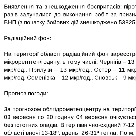
Виявлення та знешкодження боєприпасів: пірот
разів залучалися до виконання робіт за приз
ВНП (з початку бойових дій знешкоджено 53825
Радіаційний фон:
На території області радіаційний фон зареєст
мікрорентген/годину, в тому числі: Чернігів – 13
мкр/год., Прилуки – 13 мкр/год., Остер – 11 мк
мкр/год, Семенівка – 12 мкр/год., Сновськ – 9 мк
Прогноз погоди:
За прогнозом облгідрометеоцентру на території
03 вересня по 20 годину 04 вересня очікуєтьс
без істотних опадів. Вітер північно-східний 7-1
області вночі 13-18º, вдень 26-31º тепла. По м.