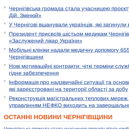
Чернігівська громада стала учасницею проєкту 
Дій. Змінюй»
У Чернігові вшанували українців, які загинули 
Президент присвоїв шістьом медикам Чернігі
«Заслужений лікар України»
Мобільні клініки надали медичну допомогу 65
Чернігівщини
Нові мотиваційні контракти: чіткі терміни служ
гідне забезпечення
Інформація про надзвичайні ситуації та основн
які зареєстровані на території області за добу
Реконструкція магістральних теплових мереж у
управлінням НЕФКО виходить на завершальн
ОСТАННІ НОВИНИ ЧЕРНІГІВЩИНИ
Чернігівська громада стала учасницею проєкту літніх клуб