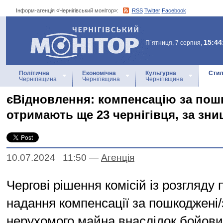
Інформ-агенція «Чернігівський монітор»:
RSS
Twitter
Facebook
Інформ-агенція
«Чернігівський монітор»
15:44
П`ятниця, 7 серпня,
Політична
Економічна
Культурна
Стил
Чернігівщина
Чернігівщина
Чернігівщина
єВідновлення: компенсацію за пош
отримають ще 23 чернігівця, за зни
10.07.2024 11:50
—
Агенцiя
Чергові рішення комісій із розгляду
надання компенсації за пошкоджені/
нерухомого майна внаслідок бойових