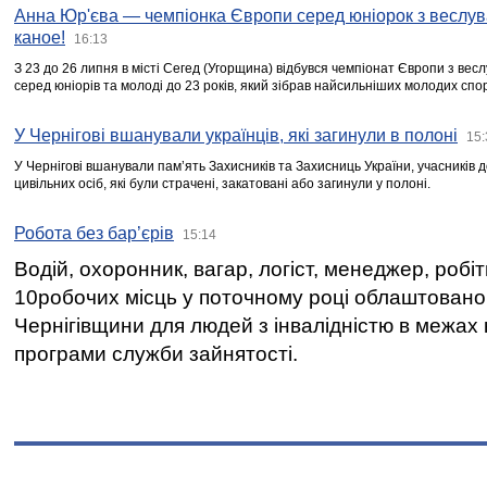
Анна Юр'єва — чемпіонка Європи серед юніорок з веслув
каное!
16:13
З 23 до 26 липня в місті Сегед (Угорщина) відбувся чемпіонат Європи з вес
серед юніорів та молоді до 23 років, який зібрав найсильніших молодих спо
У Чернігові вшанували українців, які загинули в полоні
15:
У Чернігові вшанували пам’ять Захисників та Захисниць України, учасників
цивільних осіб, які були страчені, закатовані або загинули у полоні.
Робота без бар’єрів
15:14
Водій, охоронник, вагар, логіст, менеджер, робі
10робочих місць у поточному році облаштован
Чернігівщини для людей з інвалідністю в межах
програми служби зайнятості.