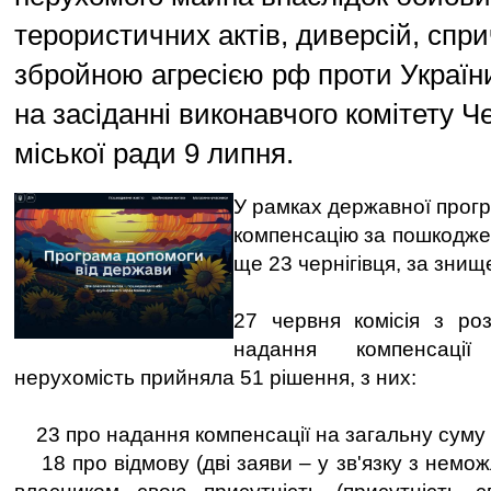
терористичних актів, диверсій, спр
збройною агресією рф проти України
на засіданні виконавчого комітету Че
міської ради 9 липня.
У рамках державної прог
компенсацію за пошкодж
ще 23 чернігівця, за знищ
27 червня комісія з ро
надання компенсаці
нерухомість прийняла 51 рішення, з них:
23 про надання компенсації на загальну суму 2
18 про відмову (дві заяви – у зв'язку з немо