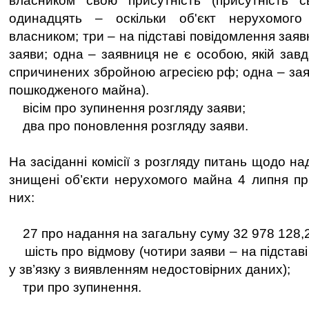
власником свою присутність (присутність св
одинадцять – оскільки об'єкт нерухомого
власником; три – на підставі повідомлення заяв
заяви; одна – заявниця не є особою, якій зав
спричинених збройною агресією рф; одна – зая
пошкодженого майна).
вісім про зупинення розгляду заяви;
два про поновлення розгляду заяви.
На засіданні комісії з розгляду питань щодо на
знищені об’єкти нерухомого майна 4 липня пр
них:
27 про надання на загальну суму 32 978 128,2
шість про відмову (чотири заяви – на підставі 
у зв’язку з виявленням недостовірних даних);
три про зупинення.