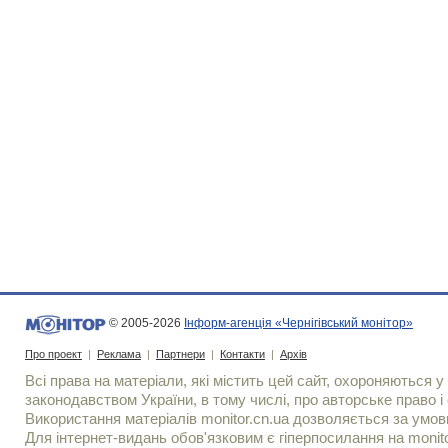
© 2005-2026
Інформ-агенція «Чернігівський монітор»
Про проект
|
Реклама
|
Партнери
|
Контакти
|
Архів
Всі права на матеріали, які містить цей сайт, охороняються у 
законодавством України, в тому числі, про авторське право і 
Використання матерiалiв monitor.cn.ua дозволяється за умов
Для iнтернет-видань обов'язковим є гiперпосилання на monito