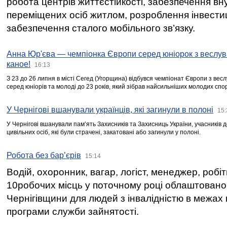
робота центрів життєстійкості, забезпечення вн
переміщених осіб житлом, розроблення інвестиц
забезпечення сталого мобільного зв’язку.
Анна Юр'єва — чемпіонка Європи серед юніорок з веслув
каное!
16:13
З 23 до 26 липня в місті Сегед (Угорщина) відбувся чемпіонат Європи з вес
серед юніорів та молоді до 23 років, який зібрав найсильніших молодих спо
У Чернігові вшанували українців, які загинули в полоні
15:
У Чернігові вшанували пам’ять Захисників та Захисниць України, учасників
цивільних осіб, які були страчені, закатовані або загинули у полоні.
Робота без бар’єрів
15:14
Водій, охоронник, вагар, логіст, менеджер, робі
10робочих місць у поточному році облаштован
Чернігівщини для людей з інвалідністю в межах
програми служби зайнятості.