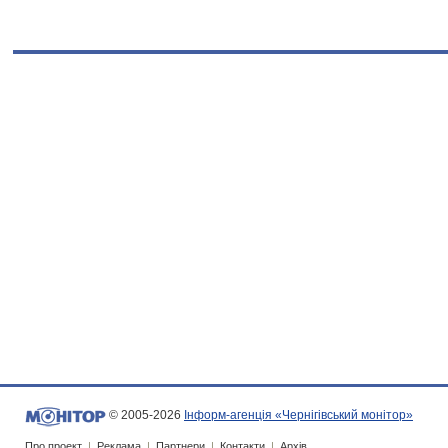
© 2005-2026
Інформ-агенція «Чернігівський монітор»
Про проект
|
Реклама
|
Партнери
|
Контакти
|
Архів