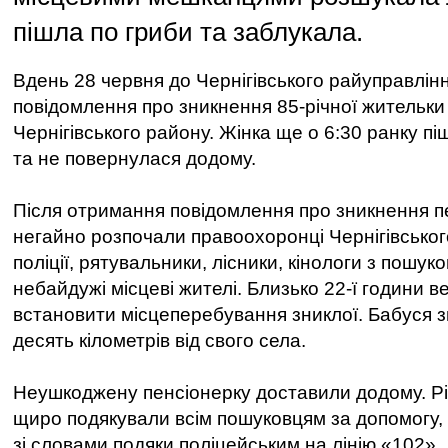
пішла по гриби та заблукала.
Вдень 28 червня до Чернігівського райуправлінн
повідомлення про зникнення 85-річної жительки 
Чернігівського району. Жінка ще о 6:30 ранку пі
та не повернулася додому.
Після отримання повідомлення про зникнення пе
негайно розпочали правоохоронці Чернігівсько
поліції, рятувальники, лісники, кінологи з пошу
небайдужі місцеві жителі. Близько 22-ї години 
встановити місцеперебування зниклої. Бабуся 
десять кілометрів від свого села.
Неушкоджену пенсіонерку доставили додому. Рід
щиро подякували всім пошуковцям за допомогу,
зі словами подяки поліцейським на лінію «102».