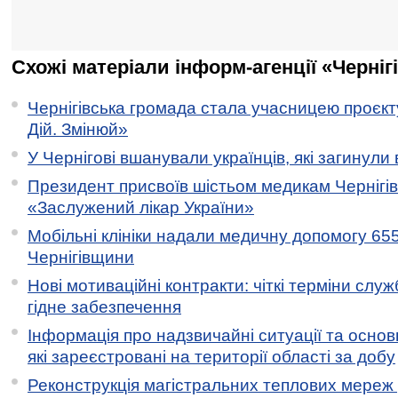
Схожі матеріали інформ-агенції «Черніг
Чернігівська громада стала учасницею проєкту 
Дій. Змінюй»
У Чернігові вшанували українців, які загинули 
Президент присвоїв шістьом медикам Чернігі
«Заслужений лікар України»
Мобільні клініки надали медичну допомогу 65
Чернігівщини
Нові мотиваційні контракти: чіткі терміни служ
гідне забезпечення
Інформація про надзвичайні ситуації та основн
які зареєстровані на території області за добу
Реконструкція магістральних теплових мереж у