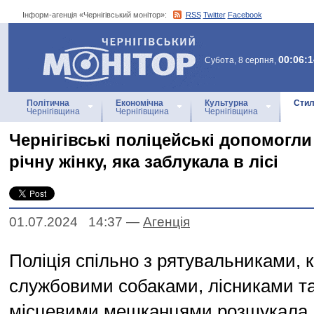
Інформ-агенція «Чернігівський монітор»:
RSS
Twitter
Facebook
Інформ-агенція
«Чернігівський монітор»
00:06:1
Субота, 8 серпня,
Політична
Економічна
Культурна
Стил
Чернігівщина
Чернігівщина
Чернігівщина
Чернігівські поліцейські допомогли
річну жінку, яка заблукала в лісі
01.07.2024 14:37
—
Агенцiя
Поліція спільно з рятувальниками, к
службовими собаками, лісниками т
місцевими мешканцями розшукала лі