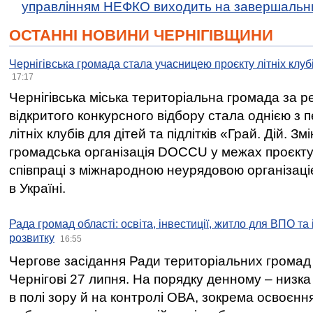
управлінням НЕФКО виходить на завершальн
ОСТАННІ НОВИНИ ЧЕРНІГІВЩИНИ
Чернігівська громада стала учасницею проєкту літніх клуб
17:17
Чернігівська міська територіальна громада за 
відкритого конкурсного відбору стала однією з
літніх клубів для дітей та підлітків «Грай. Дій. З
громадська організація DOCCU у межах проєкту 
співпраці з міжнародною неурядовою організаціє
в Україні.
Рада громад області: освіта, інвестиції, житло для ВПО та
розвитку
16:55
Чергове засідання Ради територіальних громад 
Чернігові 27 липня. На порядку денному – низка
в полі зору й на контролі ОВА, зокрема освоєння