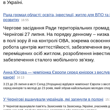
в Україні.
Рада громад області: освіта, інвестиції, житло для ВПО та
розвитку
16:55
Чергове засідання Ради територіальних громад 
Чернігові 27 липня. На порядку денному – низка
в полі зору й на контролі ОВА, зокрема освоєння
робота центрів життєстійкості, забезпечення вн
переміщених осіб житлом, розроблення інвестиц
забезпечення сталого мобільного зв’язку.
Анна Юр'єва — чемпіонка Європи серед юніорок з веслув
каное!
16:13
З 23 до 26 липня в місті Сегед (Угорщина) відбувся чемпіонат Європи з вес
серед юніорів та молоді до 23 років, який зібрав найсильніших молодих спо
У Чернігові вшанували українців, які загинули в полоні
15:
У Чернігові вшанували пам’ять Захисників та Захисниць України, учасників