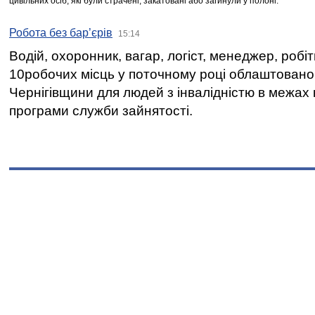
цивільних осіб, які були страчені, закатовані або загинули у полоні.
Робота без бар’єрів
15:14
Водій, охоронник, вагар, логіст, менеджер, робі
10робочих місць у поточному році облаштован
Чернігівщини для людей з інвалідністю в межах
програми служби зайнятості.