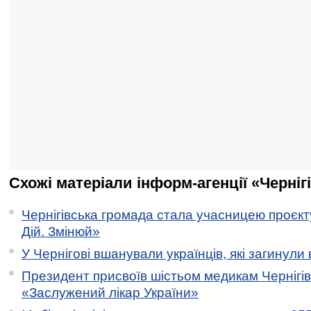
Схожі матеріали інформ-агенції «Черніг
Чернігівська громада стала учасницею проєкту 
Дій. Змінюй»
У Чернігові вшанували українців, які загинули 
Президент присвоїв шістьом медикам Чернігі
«Заслужений лікар України»