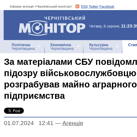
Інформ-агенція «Чернігівський монітор»:
RSS
Twitter
Facebook
Інформ-агенція
«Чернігівський монітор»
11:23:3
Четвер, 6 серпня,
Політична
Економічна
Культурна
Стил
Чернігівщина
Чернігівщина
Чернігівщина
За матеріалами СБУ повідом
підозру військовослужбовцю
розграбував майно аграрного
підприємства
01.07.2024 12:41
—
Агенцiя