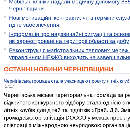
Мобільні клініки надали медичну допомогу 65
Чернігівщини
Нові мотиваційні контракти: чіткі терміни служ
гідне забезпечення
Інформація про надзвичайні ситуації та основн
які зареєстровані на території області за добу
Реконструкція магістральних теплових мереж у
управлінням НЕФКО виходить на завершальн
ОСТАННІ НОВИНИ ЧЕРНІГІВЩИНИ
Чернігівська громада стала учасницею проєкту літніх клуб
17:17
Чернігівська міська територіальна громада за 
відкритого конкурсного відбору стала однією з
літніх клубів для дітей та підлітків «Грай. Дій. З
громадська організація DOCCU у межах проєкту 
співпраці з міжнародною неурядовою організаціє