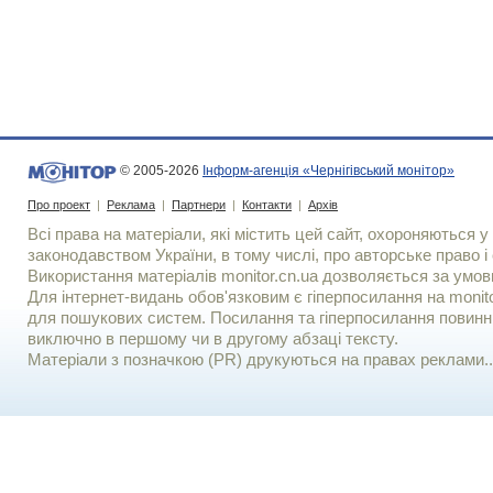
© 2005-2026
Інформ-агенція «Чернігівський монітор»
Про проект
|
Реклама
|
Партнери
|
Контакти
|
Архів
Всі права на матеріали, які містить цей сайт, охороняються у 
законодавством України, в тому числі, про авторське право і 
Використання матерiалiв monitor.cn.ua дозволяється за умов
Для iнтернет-видань обов'язковим є гiперпосилання на monito
для пошукових систем. Посилання та гіперпосилання повинні
виключно в першому чи в другому абзаці тексту.
Матеріали з позначкою (PR) друкуються на правах реклами..