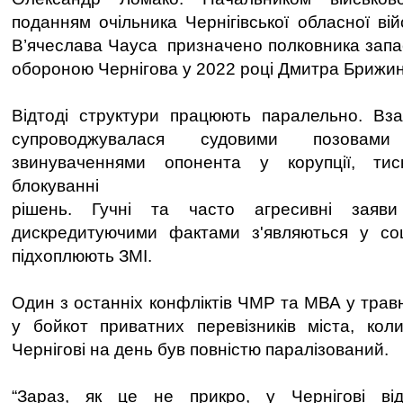
поданням очільника Чернігівської обласної війс
В’ячеслава Чауса призначено полковника запа
обороною Чернігова у 2022 році Дмитра Брижин
Відтоді структури працюють паралельно. Взає
супроводжувалася судовими позовам
звинуваченнями опонента у корупції, тиск
блокуванні
рішень. Гучні та часто агресивні заяви
дискредитуючими фактами з'являються у соц
підхоплюють ЗМІ.
Один з останніх конфліктів ЧМР та МВА у травн
у бойкот приватних перевізників міста, кол
Чернігові на день був повністю паралізований.
“Зараз, як це не прикро, у Чернігові від