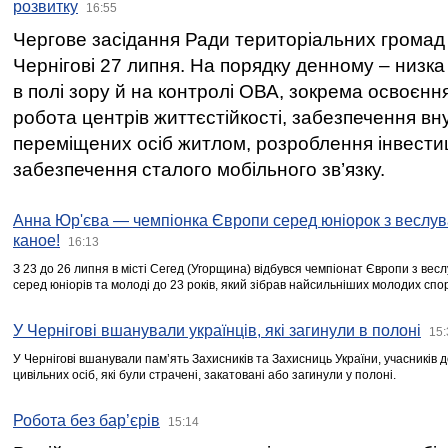
розвитку
16:55
Чергове засідання Ради територіальних громад 
Чернігові 27 липня. На порядку денному – низка
в полі зору й на контролі ОВА, зокрема освоєння
робота центрів життєстійкості, забезпечення вн
переміщених осіб житлом, розроблення інвестиц
забезпечення сталого мобільного зв’язку.
Анна Юр'єва — чемпіонка Європи серед юніорок з веслув
каное!
16:13
З 23 до 26 липня в місті Сегед (Угорщина) відбувся чемпіонат Європи з вес
серед юніорів та молоді до 23 років, який зібрав найсильніших молодих спо
У Чернігові вшанували українців, які загинули в полоні
15:
У Чернігові вшанували пам’ять Захисників та Захисниць України, учасників
цивільних осіб, які були страчені, закатовані або загинули у полоні.
Робота без бар’єрів
15:14