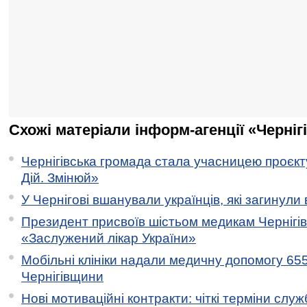
Схожі матеріали інформ-агенції «Черніг
Чернігівська громада стала учасницею проєкту 
Дій. Змінюй»
У Чернігові вшанували українців, які загинули 
Президент присвоїв шістьом медикам Чернігі
«Заслужений лікар України»
Мобільні клініки надали медичну допомогу 65
Чернігівщини
Нові мотиваційні контракти: чіткі терміни служ