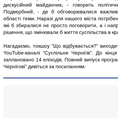
дискусійний майданчик, - говорить політич
Подвербний, - де б обговорювалися важливі
області теми. Наразі для нашого міста потрібен
які б збиралися не просто поговорити, а і нап
рішення, що змінювали б життя суспільства в кр
Нагадаємо, токшоу ”Що відбувається?” виходит
YouTube-каналі “Суспільне Чернігів”. До кінц
заплановано 14 епізодів. Повний випуск прогр
Чернігові” дивіться за посиланням.