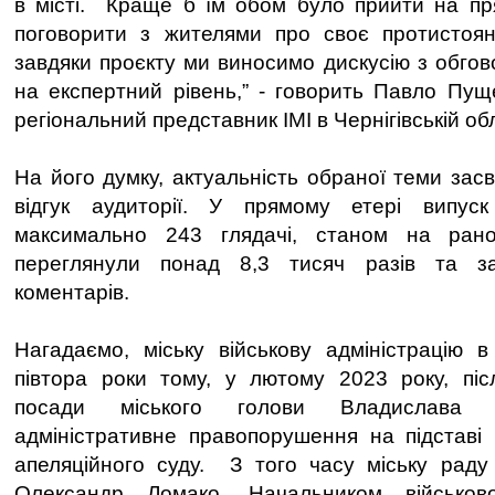
в місті. Краще б їм обом було прийти на пр
поговорити з жителями про своє протистоя
завдяки проєкту ми виносимо дискусію з обго
на експертний рівень,” - говорить Павло Пуще
регіональний представник ІМІ в Чернігівській обл
На його думку, актуальність обраної теми зас
відгук аудиторії. У прямому етері випус
максимально 243 глядачі, станом на ран
переглянули понад 8,3 тисяч разів та 
коментарів.
Нагадаємо, міську військову адміністрацію в
півтора роки тому, у лютому 2023 року, піс
посади міського голови Владислава 
адміністративне правопорушення на підставі 
апеляційного суду. З того часу міську раду
Олександр Ломако. Начальником військово