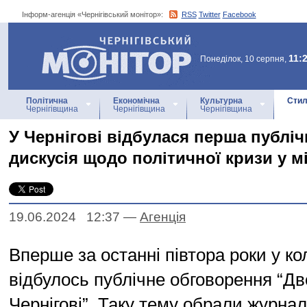
Інформ-агенція «Чернігівський монітор»:
RSS
Twitter
Facebook
Інформ-агенція
«Чернігівський монітор»
11:
Понеділок, 10 серпня,
Політична
Економічна
Культурна
Стил
Чернігівщина
Чернігівщина
Чернігівщина
У Чернігові відбулася перша публіч
дискусія щодо політичної кризи у мі
19.06.2024 12:37
—
Агенцiя
Вперше за останні півтора роки у кол
відбулось публічне обговорення “Д
Чернігові”. Таку тему обрали журна