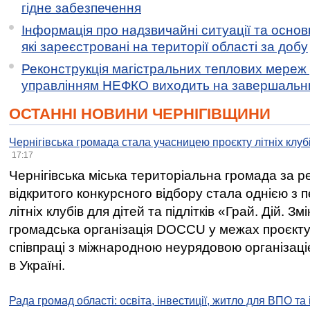
гідне забезпечення
Інформація про надзвичайні ситуації та основн
які зареєстровані на території області за добу
Реконструкція магістральних теплових мереж у
управлінням НЕФКО виходить на завершальн
ОСТАННІ НОВИНИ ЧЕРНІГІВЩИНИ
Чернігівська громада стала учасницею проєкту літніх клуб
17:17
Чернігівська міська територіальна громада за 
відкритого конкурсного відбору стала однією з
літніх клубів для дітей та підлітків «Грай. Дій. З
громадська організація DOCCU у межах проєкту 
співпраці з міжнародною неурядовою організаціє
в Україні.
Рада громад області: освіта, інвестиції, житло для ВПО та