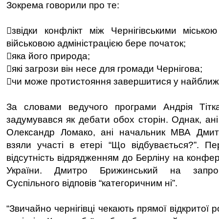
Зокрема говорили про те:
звідки конфлікт між Чернігівськими місько
військовою адміністрацією бере початок;
яка його природа;
які загрози він несе для громади Чернігова;
чи може протистояння завершитися у найбли
За словами ведучого програми Андрія Тітка
задумувався як дебати обох сторін. Однак, ані 
Олександр Ломако, ані начальник МВА Дми
взяли участі в етері “Що відбувається?”. П
відсутність відрядженням до Берліну на конфе
України. Дмитро Брижинський на запрош
Суспільного відповів “категоричним ні”.
“Звичайно чернігівці чекають прямої відкритої 