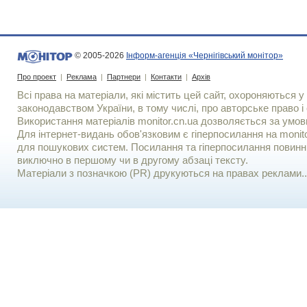
© 2005-2026
Інформ-агенція «Чернігівський монітор»
Про проект
|
Реклама
|
Партнери
|
Контакти
|
Архів
Всі права на матеріали, які містить цей сайт, охороняються у 
законодавством України, в тому числі, про авторське право і 
Використання матерiалiв monitor.cn.ua дозволяється за умов
Для iнтернет-видань обов'язковим є гiперпосилання на monito
для пошукових систем. Посилання та гіперпосилання повинні
виключно в першому чи в другому абзаці тексту.
Матеріали з позначкою (PR) друкуються на правах реклами..